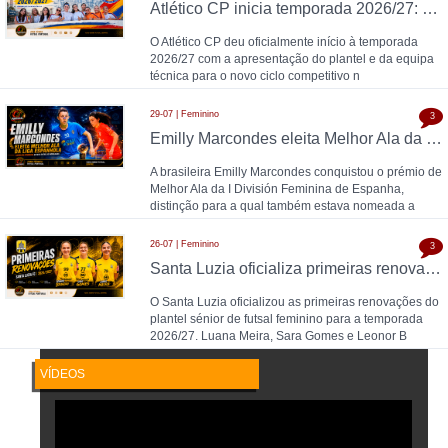
Atlético CP inicia temporada 2026/27: Pedro Henriques comanda plantel feminino
O Atlético CP deu oficialmente início à temporada
2026/27 com a apresentação do plantel e da equipa
técnica para o novo ciclo competitivo n
29-07 | Feminino
3
Emilly Marcondes eleita Melhor Ala da Liga Espanhola; Carolina Pedreira esteve entre as nomeadas
A brasileira Emilly Marcondes conquistou o prémio de
Melhor Ala da I División Feminina de Espanha,
distinção para a qual também estava nomeada a
26-07 | Feminino
3
Santa Luzia oficializa primeiras renovações para 2026/27: Luana Meira, Sara Gomes e Leonor Brandão
O Santa Luzia oficializou as primeiras renovações do
plantel sénior de futsal feminino para a temporada
2026/27. Luana Meira, Sara Gomes e Leonor B
VÍDEOS