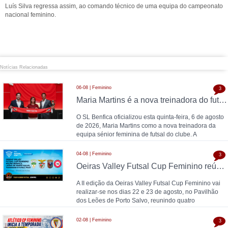
Luís Silva regressa assim, ao comando técnico de uma equipa do campeonato
nacional feminino.
Notícias Relacionadas
06-08 | Feminino
3
Maria Martins é a nova treinadora do futsal feminino do SL Benfica: contrato válido até 2028 com as campeãs nacionais
O SL Benfica oficializou esta quinta-feira, 6 de agosto
de 2026, Maria Martins como a nova treinadora da
equipa sénior feminina de futsal do clube. A
04-08 | Feminino
3
Oeiras Valley Futsal Cup Feminino reúne Benfica, Leões de Porto Salvo, Torreense e Futsal Feijó
A II edição da Oeiras Valley Futsal Cup Feminino vai
realizar-se nos dias 22 e 23 de agosto, no Pavilhão
dos Leões de Porto Salvo, reunindo quatro
02-08 | Feminino
3