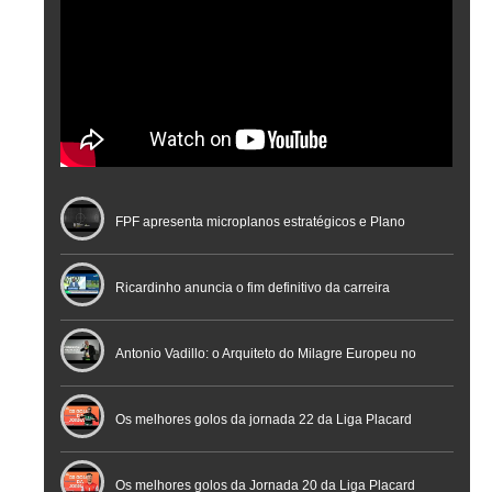
FPF apresenta microplanos estratégicos e Plano
Nacional de Arbitragem
Ricardinho anuncia o fim definitivo da carreira
profissional em conferência histórica na Cidade do
Antonio Vadillo: o Arquiteto do Milagre Europeu no
Futebol
Futsal | Documentário
Os melhores golos da jornada 22 da Liga Placard
Os melhores golos da Jornada 20 da Liga Placard