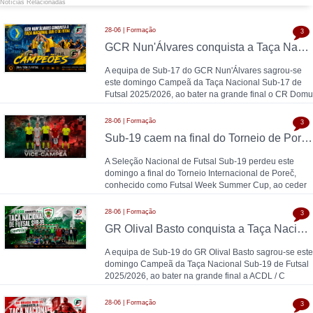
Notícias Relacionadas
28-06 | Formação
3
GCR Nun'Álvares conquista a Taça Nacional Sub-17 de Futsal nas grandes penalidades e sobe ao Nacional
A equipa de Sub-17 do GCR Nun'Álvares sagrou-se
este domingo Campeã da Taça Nacional Sub-17 de
Futsal 2025/2026, ao bater na grande final o CR Domu
28-06 | Formação
3
Sub-19 caem na final do Torneio de Poreč diante da Espanha (1-2)
A Seleção Nacional de Futsal Sub-19 perdeu este
domingo a final do Torneio Internacional de Poreč,
conhecido como Futsal Week Summer Cup, ao ceder
28-06 | Formação
3
GR Olival Basto conquista a Taça Nacional Sub-19 de Futsal após bater ACDL / CBIDN
A equipa de Sub-19 do GR Olival Basto sagrou-se este
domingo Campeã da Taça Nacional Sub-19 de Futsal
2025/2026, ao bater na grande final a ACDL / C
28-06 | Formação
3