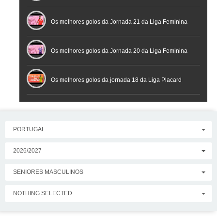
Placard
Os melhores golos da Jornada 21 da Liga Feminina
Placard
Os melhores golos da Jornada 20 da Liga Feminina
Placard
Os melhores golos da jornada 18 da Liga Placard
PORTUGAL
2026/2027
SENIORES MASCULINOS
NOTHING SELECTED