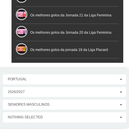
Placard
Os melhores golos da Jornada 21 da Liga Feminina
Placard
Os melhores golos da Jornada 20 da Liga Feminina
Placard
Os melhores golos da jornada 18 da Liga Placard
PORTUGAL
2026/2027
SENIORES MASCULINOS
NOTHING SELECTED