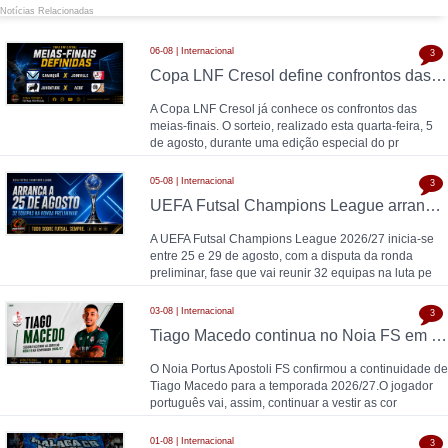
Notícias Relacionadas
06-08 | Internacional
3
Copa LNF Cresol define confrontos das meias-finais
A Copa LNF Cresol já conhece os confrontos das
meias-finais. O sorteio, realizado esta quarta-feira, 5
de agosto, durante uma edição especial do pr
05-08 | Internacional
3
UEFA Futsal Champions League arranca a 25 de agosto com 32 equipas na ronda preliminar
A UEFA Futsal Champions League 2026/27 inicia-se
entre 25 e 29 de agosto, com a disputa da ronda
preliminar, fase que vai reunir 32 equipas na luta pe
03-08 | Internacional
3
Tiago Macedo continua no Noia FS em 2026/27
O Noia Portus Apostoli FS confirmou a continuidade de
Tiago Macedo para a temporada 2026/27.O jogador
português vai, assim, continuar a vestir as cor
01-08 | Internacional
3