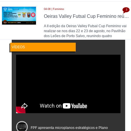
04-08 | Feminino
3
Oeiras Valley Futsal Cup Feminino reúne Benfica, Leões de Porto Salvo, Torreense e Futsal Feijó
A II edição da Oeiras Valley Futsal Cup Feminino vai
realizar-se nos dias 22 e 23 de agosto, no Pavilhão
dos Leões de Porto Salvo, reunindo quatro
VÍDEOS
FPF apresenta microplanos estratégicos e Plano