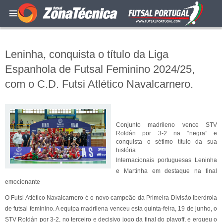
Leninha, conquista o título da Liga
Espanhola de Futsal Feminino 2024/25,
com o C.D. Futsi Atlético Navalcarnero.
Conjunto madrileno vence STV
Roldán por 3-2 na “negra” e
conquista o sétimo título da sua
história
Internacionais portuguesas Leninha
e Martinha em destaque na final
emocionante
O Futsi Atlético Navalcarnero é o novo campeão da Primeira Divisão Iberdrola
de futsal feminino. A equipa madrilena venceu esta quinta-feira, 19 de junho, o
STV Roldán por 3-2, no terceiro e decisivo jogo da final do playoff, e ergueu o