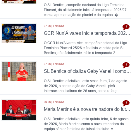
O SL Benfica, campeão nacional da Liga Feminina
Placard, dá oficialmente início à temporada 2026/27
com a apresentação do plantel e da equipa t�
07-08 | Feminino
3
GCR Nun'Álvares inicia temporada 2026/27
O GCR Nun'Álvares, vice-campeão nacional da Liga
Feminina Placard 25/26 e finalista vencido pelo SL
Benfica, dá oficialmente início à temporada 2
07-08 | Feminino
3
SL Benfica oficializa Gaby Vanelli como reforço para 2026/27: pivô internacional italiana chega da AS Roma, conforme a Zona Técnica Futsal já havia avançado
O SL Benfica oficializou esta sexta-feira, 7 de agosto
de 2026, a contratação de Gaby Vanelli, pivô
internacional italiana de 26 anos, como reforç
06-08 | Feminino
3
Maria Martins é a nova treinadora do futsal feminino do SL Benfica: contrato válido até 2028 com as campeãs nacionais
O SL Benfica oficializou esta quinta-feira, 6 de agosto
de 2026, Maria Martins como a nova treinadora da
equipa sénior feminina de futsal do clube. A