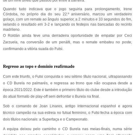
de um livre direto que passou por entre a barreira.
Quando tudo indicava que o jogo seguiria para prolongamento, Irene
Córdoba, no próprio dia do seu 22.º aniversário, marcou um verdadeiro
golaço, com um remate ao ângulo superior, a 2 minutos e 33 segundos do fim,
selando o resultado em 3-2 e lançando os festejos nas bancadas do recinto
madrileno.
O Roldán ainda teve uma derradeira oportunidade de empatar por Ceci
Zarzuela, na conversão de um penálti, mas o remate embateu no poste,
confirmando a vitória suada do Futsi.
Regresso ao topo e domínio reafirmado
Com este triunfo, o Futsi conquista o seu sétimo título nacional, ultrapassando
o CD Burela no palmarés, e regressa ao trono que não ocupava desde a
época 2021/2022. Este é também o primeiro título do clube desde a introdução
do atual formato de play-off sem defrontar o Burela na final.
Sob o comando de Joan Linares, antigo internacional espanhol e agora
técnico campeão na sua estreia no futsal feminino, o Futsi fecha a época com
dois títulos nacionais: a Supertaça e o Campeonato.
A equipa deixou pelo caminho o CD Burela nas meias-finais, numa série