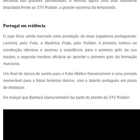
decidida nas grandes penalidades, e venceu agora uma final altamente
disputada frente ao STV Roldán, a grande surpresa da temporada.
Portugal em evidência
O jogo ficou ainda marcado pela prestação de duas jogadoras portuguesas:
Leninha, pelo Futsi, e Martinha Prata, pelo Roldán. A primeira brilhou na
construção ofensiva e assinou a assistência para o primeiro golo da sua
equipa; a segunda mostrou eficácia ao apontar o primeiro golo da formação
murciana.
Um final de época de sonho para o Futsi Atlético Navalcarnero e uma jornada
memorável para o futsal feminino ibérico, com o talento português em plano
de destaque.
De realçar que Bárbara Gama também faz parte do plantel do STV Roldán