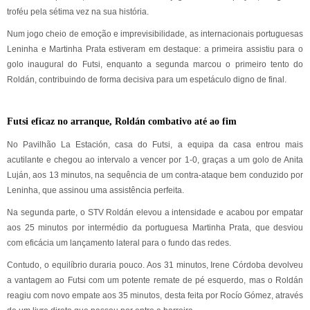
troféu pela sétima vez na sua história.
Num jogo cheio de emoção e imprevisibilidade, as internacionais portuguesas
Leninha e Martinha Prata estiveram em destaque: a primeira assistiu para o
golo inaugural do Futsi, enquanto a segunda marcou o primeiro tento do
Roldán, contribuindo de forma decisiva para um espetáculo digno de final.
Futsi eficaz no arranque, Roldán combativo até ao fim
No Pavilhão La Estación, casa do Futsi, a equipa da casa entrou mais
acutilante e chegou ao intervalo a vencer por 1-0, graças a um golo de Anita
Luján, aos 13 minutos, na sequência de um contra-ataque bem conduzido por
Leninha, que assinou uma assistência perfeita.
Na segunda parte, o STV Roldán elevou a intensidade e acabou por empatar
aos 25 minutos por intermédio da portuguesa Martinha Prata, que desviou
com eficácia um lançamento lateral para o fundo das redes.
Contudo, o equilíbrio duraria pouco. Aos 31 minutos, Irene Córdoba devolveu
a vantagem ao Futsi com um potente remate de pé esquerdo, mas o Roldán
reagiu com novo empate aos 35 minutos, desta feita por Rocío Gómez, através