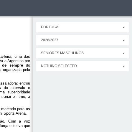
PORTUGAL
2026/2027
SENIORES MASCULINOS
a-feira, uma das
eu a Argentina por
ta de sempre
do
NOTHING SELECTED
l organizada pela
ssaladora: entrou
s do intervalo e
ma superioridade
rariar o ritmo, a
, marcado para as
hilSports Arena.
oção. Com a voz
orça coletiva que