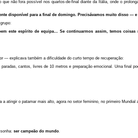
 que não fora possível nos quartos-de-final diante da Itália, onde o prolon
gente disponível para a final de domingo. Precisávamos muito disso — 
 grupo:
em este espírito de equipa… Se continuarmos assim, temos coisas 
dor — explicava também a dificuldade do curto tempo de recuperação:
s paradas, cantos, livres de 10 metros e preparação emocional. Uma final po
ta a atingir o patamar mais alto, agora no setor feminino, no primeiro Mundial
s sonha:
ser campeão do mundo
.