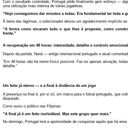
Com o resultado controlado, Portugal pôde finalmente gerir esforço — algo
uma utilização mais intensa de várias jogadoras.
“Hoje conseguimos dar minutos a todas. Era fundamental ter toda a 
À beira das lágrimas, o selecionador deixou um agradecimento implícito ao
“A forma como encaram tudo o que lhes é proposto, como constro
frente.”
A recuperação em 48 horas: intensidade, detalhe e controlo emocional
Depois da partida, Naná — antigo internacional português e atual comenta
“Em 48 horas não há treino físico possível. Faz-se apenas ativação, bola
detalhe.”
Um feito já eterno — e a final à distância de um jogo
A presença na final é, por si só, um marco para o futsal português, que vol
disputado.
Como ouviu o público nas Filipinas:
“A final já é um feito inolvidável. Mas este grupo quer mais.”
No domingo, Portugal terá a oportunidade de conquistar aquilo que há ano