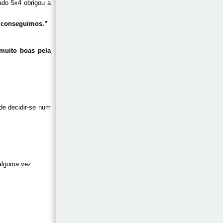
gado 5x4 obrigou a
e conseguimos.”
muito boas pela
de decidir-se num
 alguma vez