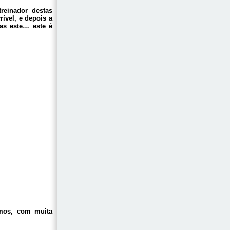
reinador destas
ível, e depois a
mas este… este é
amos, com muita