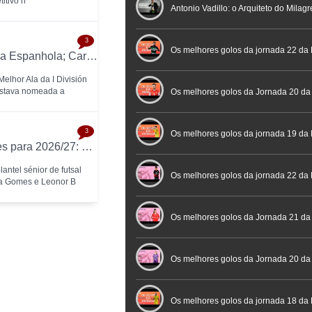
itivo n
profissional em conferência históric
Antonio Vadillo: o Arquiteto do Milag
3
Futebol
Futsal | Documentário
Os melhores golos da jornada 22 da 
Emilly Marcondes eleita Melhor Ala da Liga Espanhola; Carolina Pedreira esteve entre as nomeadas
elhor Ala da I División
estava nomeada a
Os melhores golos da Jornada 20 da
3
Futsal
Os melhores golos da jornada 19 da 
Santa Luzia oficializa primeiras renovações para 2026/27: Luana Meira, Sara Gomes e Leonor Brandão
antel sénior de futsal
Os melhores golos da jornada 22 da
ra Gomes e Leonor B
Placard
Os melhores golos da Jornada 21 da
Feminina Placard
Os melhores golos da Jornada 20 da
Feminina Placard
Os melhores golos da jornada 18 da 