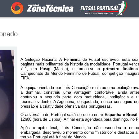
ionado
A Seleção Nacional A Feminina de Futsal escreveu, esta sext
páginas mais brilhantes da história da modalidade. Portugal venc
7–1, em Pasig (Manila), e tornou-se
o primeiro finalis
Campeonato do Mundo Feminino de Futsal, competição inaugura
FIFA.
A equipa orientada por Luís Conceição realizou uma exibição ava
a dominar, construiu uma vantagem confortável ainda ante
controlou a segunda parte com maturidade, inteligência e u
técnica evidente. A Argentina, desgastada, nunca conseguiu cont
pressão e a criatividade ofensiva das portuguesas.
O adversário de Portugal sairá do duelo entre
Espanha e Brasil
12h00 (hora de Lisboa). A final está agendada para domingo, no P
Após o apito final, Luís Conceição não escondeu a em
embargada, descreveu o momento como “histórico” e destacou a f
trouxe Portugal até à final do Mundo.