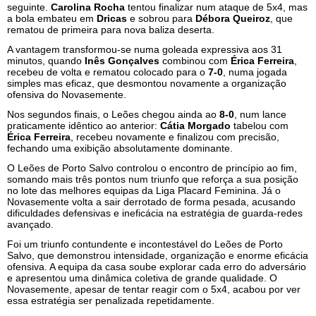
seguinte.
Carolina Rocha
tentou finalizar num ataque de 5x4, mas
a bola embateu em
Dricas
e sobrou para
Débora Queiroz
, que
rematou de primeira para nova baliza deserta.
A vantagem transformou-se numa goleada expressiva aos 31
minutos, quando
Inês Gonçalves
combinou com
Érica Ferreira
,
recebeu de volta e rematou colocado para o
7-0
, numa jogada
simples mas eficaz, que desmontou novamente a organização
ofensiva do Novasemente.
Nos segundos finais, o Leões chegou ainda ao
8-0
, num lance
praticamente idêntico ao anterior:
Cátia Morgado
tabelou com
Érica Ferreira
, recebeu novamente e finalizou com precisão,
fechando uma exibição absolutamente dominante.
O Leões de Porto Salvo controlou o encontro de princípio ao fim,
somando mais três pontos num triunfo que reforça a sua posição
no lote das melhores equipas da Liga Placard Feminina. Já o
Novasemente volta a sair derrotado de forma pesada, acusando
dificuldades defensivas e ineficácia na estratégia de guarda-redes
avançado.
Foi um triunfo contundente e incontestável do Leões de Porto
Salvo, que demonstrou intensidade, organização e enorme eficácia
ofensiva. A equipa da casa soube explorar cada erro do adversário
e apresentou uma dinâmica coletiva de grande qualidade. O
Novasemente, apesar de tentar reagir com o 5x4, acabou por ver
essa estratégia ser penalizada repetidamente.