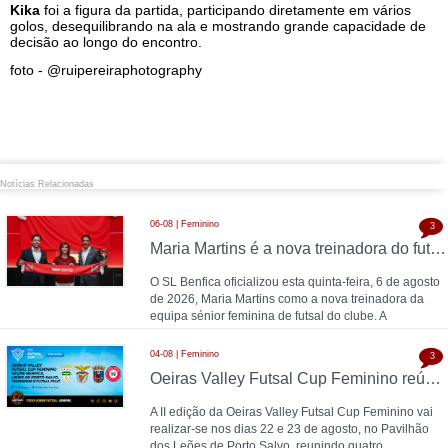
Kika
foi a figura da partida, participando diretamente em vários
golos, desequilibrando na ala e mostrando grande capacidade de
decisão ao longo do encontro.
foto - @ruipereiraphotography
Notícias Relacionadas
06-08 | Feminino
3
Maria Martins é a nova treinadora do futsal feminino do SL Benfica: contrato válido até 2028 com as campeãs nacionais
O SL Benfica oficializou esta quinta-feira, 6 de agosto
de 2026, Maria Martins como a nova treinadora da
equipa sénior feminina de futsal do clube. A
04-08 | Feminino
3
Oeiras Valley Futsal Cup Feminino reúne Benfica, Leões de Porto Salvo, Torreense e Futsal Feijó
A II edição da Oeiras Valley Futsal Cup Feminino vai
realizar-se nos dias 22 e 23 de agosto, no Pavilhão
dos Leões de Porto Salvo, reunindo quatro