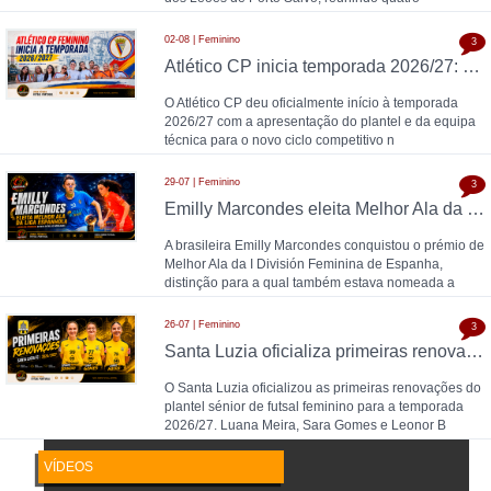
02-08 | Feminino
3
Atlético CP inicia temporada 2026/27: Pedro Henriques comanda plantel feminino
O Atlético CP deu oficialmente início à temporada
2026/27 com a apresentação do plantel e da equipa
técnica para o novo ciclo competitivo n
29-07 | Feminino
3
Emilly Marcondes eleita Melhor Ala da Liga Espanhola; Carolina Pedreira esteve entre as nomeadas
A brasileira Emilly Marcondes conquistou o prémio de
Melhor Ala da I División Feminina de Espanha,
distinção para a qual também estava nomeada a
26-07 | Feminino
3
Santa Luzia oficializa primeiras renovações para 2026/27: Luana Meira, Sara Gomes e Leonor Brandão
O Santa Luzia oficializou as primeiras renovações do
plantel sénior de futsal feminino para a temporada
2026/27. Luana Meira, Sara Gomes e Leonor B
VÍDEOS