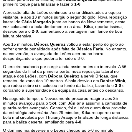
primeiro toque para finalizar e fazer o
1-0
.
A pressão alta do Leões continuou a criar dificuldades à equipa
visitante, e aos 13 minutos surgiu o segundo golo. Nova reposição
lateral de
Cátia Morgado
junto ao banco do Novasemente, desta
vez colocando a bola diretamente na área.
Kika
, oportuníssima,
desviou para o
2-0
, aumentando a vantagem num lance de boa
leitura ofensiva.
Aos 15 minutos,
Débora Queiroz
voltou a estar perto do golo ao
sofrer grande penalidade após falta de
Jéssica Faria
. No entanto,
na conversão, a avançada do Leões acertou na barra,
desperdiçando o que poderia ter sido o 3-0.
O terceiro acabaria por surgir ainda assim antes do intervalo. A 56
segundos do final da primeira parte, nova reposição lateral no
ataque dos Leões, com
Débora Queiroz
a servir
Dricas
, que
rematou da zona dos 10 metros. A bola desviou em
Danise Wink
,
que rodou sobre si e colocou no fundo da baliza, fazendo o
3-0
e
coroando a superioridade da equipa da casa antes do descanso.
No segundo tempo, o Novasemente procurou reagir e aos 25
minutos avançou para o
5x4
, com
Júnior
a assumir a camisola de
guarda-redes avançado. Contudo, foi o Leões quem tirou proveito
da estratégia adversária. Aos 29 minutos,
Kika
recuperou uma
bola mal circulada por Thuiany Araújo e finalizou de longa distância
para a baliza deserta, ampliando para
4-0
.
O domínio manteve-se e o Leões chegou ao 5-0 no minuto