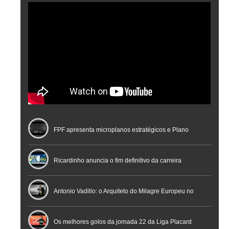
FPF apresenta microplanos estratégicos e Plano
Nacional de Arbitragem
Ricardinho anuncia o fim definitivo da carreira
profissional em conferência histórica na Cidade do
Antonio Vadillo: o Arquiteto do Milagre Europeu no
Futebol
Futsal | Documentário
Os melhores golos da jornada 22 da Liga Placard