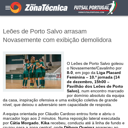
Leões de Porto Salvo arrasam
Novasemente com exibição demolidora
O Leões de Porto Salvo goleou
o Novasemente/Cavalinho por
8-0
, em jogo da
Liga Placard
Feminina – 10.ª jornada (14
de dezembro, 15h00 –
Pavilhão dos Leões de Porto
Salvo)
, num encontro marcado
por domínio absoluto da equipa
da casa, inspiração ofensiva e uma exibição coletiva de grande
nível, que deixou o adversário sem capacidade de resposta.
A equipa orientada por Cláudio Cardoso entrou forte e abriu o
marcador logo aos 2 minutos. Numa reposição lateral executada
por
Cátia Morgado
,
Kika
recebeu, conduziu até à linha de fundo e
cruzou para a zona central, onde
Débora Queiroz
apareceu ao