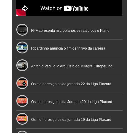
FPF apresenta microplanos estratégicos e Plano
Nacional de Arbitragem
Ricardinho anuncia o fim definitivo da carreira
profissional em conferência histórica na Cidade do
Antonio Vadillo: o Arquiteto do Milagre Europeu no
Futebol
Futsal | Documentário
Os melhores golos da jornada 22 da Liga Placard
Os melhores golos da Jornada 20 da Liga Placard
Futsal
Os melhores golos da jornada 19 da Liga Placard