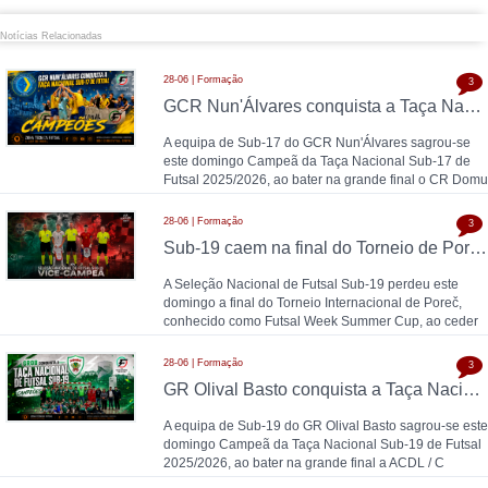
Notícias Relacionadas
28-06 | Formação
3
GCR Nun'Álvares conquista a Taça Nacional Sub-17 de Futsal nas grandes penalidades e sobe ao Nacional
A equipa de Sub-17 do GCR Nun'Álvares sagrou-se
este domingo Campeã da Taça Nacional Sub-17 de
Futsal 2025/2026, ao bater na grande final o CR Domu
28-06 | Formação
3
Sub-19 caem na final do Torneio de Poreč diante da Espanha (1-2)
A Seleção Nacional de Futsal Sub-19 perdeu este
domingo a final do Torneio Internacional de Poreč,
conhecido como Futsal Week Summer Cup, ao ceder
28-06 | Formação
3
GR Olival Basto conquista a Taça Nacional Sub-19 de Futsal após bater ACDL / CBIDN
A equipa de Sub-19 do GR Olival Basto sagrou-se este
domingo Campeã da Taça Nacional Sub-19 de Futsal
2025/2026, ao bater na grande final a ACDL / C