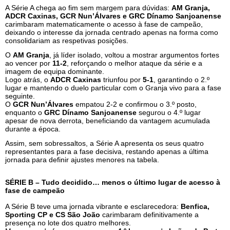
A Série A chega ao fim sem margem para dúvidas:
AM Granja,
ADCR Caxinas, GCR Nun’Álvares e GRC Dínamo Sanjoanense
carimbaram matematicamente o acesso à fase de campeão,
deixando o interesse da jornada centrado apenas na forma como
consolidariam as respetivas posições.
O
AM Granja
, já líder isolado, voltou a mostrar argumentos fortes
ao vencer por
11-2
, reforçando o melhor ataque da série e a
imagem de equipa dominante.
Logo atrás, o
ADCR Caxinas
triunfou por
5-1
, garantindo o 2.º
lugar e mantendo o duelo particular com o Granja vivo para a fase
seguinte.
O
GCR Nun’Álvares
empatou 2-2 e confirmou o 3.º posto,
enquanto o
GRC Dínamo Sanjoanense
segurou o 4.º lugar
apesar de nova derrota, beneficiando da vantagem acumulada
durante a época.
Assim, sem sobressaltos, a Série A apresenta os seus quatro
representantes para a fase decisiva, restando apenas a última
jornada para definir ajustes menores na tabela.
SÉRIE B – Tudo decidido… menos o último lugar de acesso à
fase de campeão
A Série B teve uma jornada vibrante e esclarecedora:
Benfica,
Sporting CP e CS São João
carimbaram definitivamente a
presença no lote dos quatro melhores.