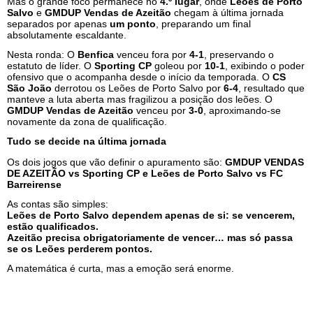
Mas o grande foco permanece no
4.º lugar
, onde
Leões de Porto
Salvo
e
GMDUP Vendas de Azeitão
chegam à última jornada
separados por apenas
um ponto
, preparando um final
absolutamente escaldante.
Nesta ronda: O
Benfica
venceu fora por
4-1
, preservando o
estatuto de líder. O
Sporting CP
goleou por
10-1
, exibindo o poder
ofensivo que o acompanha desde o início da temporada. O
CS
São João
derrotou os Leões de Porto Salvo por
6-4
, resultado que
manteve a luta aberta mas fragilizou a posição dos leões. O
GMDUP Vendas de Azeitão
venceu por
3-0
, aproximando-se
novamente da zona de qualificação.
Tudo se decide na última jornada
Os dois jogos que vão definir o apuramento são:
GMDUP VENDAS
DE AZEITÃO vs Sporting CP e
Leões de Porto Salvo vs FC
Barreirense
As contas são simples:
Leões de Porto Salvo dependem apenas de si: se vencerem,
estão qualificados.
Azeitão precisa obrigatoriamente de vencer… mas só passa
se os Leões perderem pontos.
A matemática é curta, mas a emoção será enorme.