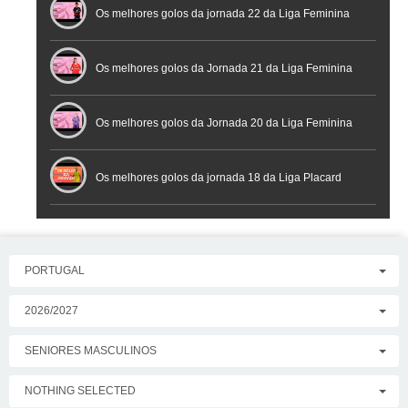
Os melhores golos da jornada 22 da Liga Feminina
Placard
Os melhores golos da Jornada 21 da Liga Feminina
Placard
Os melhores golos da Jornada 20 da Liga Feminina
Placard
Os melhores golos da jornada 18 da Liga Placard
PORTUGAL
2026/2027
SENIORES MASCULINOS
NOTHING SELECTED