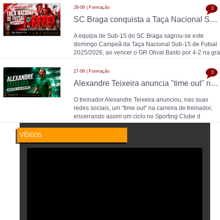
28-06 | Formação
3
SC Braga conquista a Taça Nacional Sub-15 de Futsal e sobe ao Campeonato Nacional 26/27
A equipa de Sub-15 do SC Braga sagrou-se este
domingo Campeã da Taça Nacional Sub-15 de Futsal
2025/2026, ao vencer o GR Olival Basto por 4-2 na gra
27-06 | Formação
3
Alexandre Teixeira anuncia "time out" no futsal: pausa após título de Campeão Nacional pelo Sporting CP
O treinador Alexandre Teixeira anunciou, nas suas
redes sociais, um "time out" na carreira de treinador,
encerrando assim um ciclo no Sporting Clube d
VÍDEOS