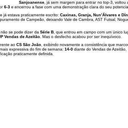
Sanjoanense
, já sem margem para entrar no top-3, voltou 
por
6-3
e encerrou a fase com uma demonstração clara do seu potencial
 já estava praticamente escrito:
Caxinas, Granja, Nun’Álvares e D
puramento de Campeão, deixando Vale de Cambra, AST Futsal, Nogue
 não se pode dizer da
Série B
, que entrou em campo com um único lu
 Vendas de Azeitão
. Mas o desfecho acabou por ser inequívoco.
rente ao
CS São João
, exibindo novamente a consistência que marco
mais expressiva do fim de semana:
14-0
diante do Vendas de Azeitão
icação praticamente definida.