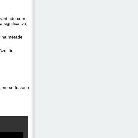
arantindo com
 significativa,
s na metade
Azeitão,
como se fosse o