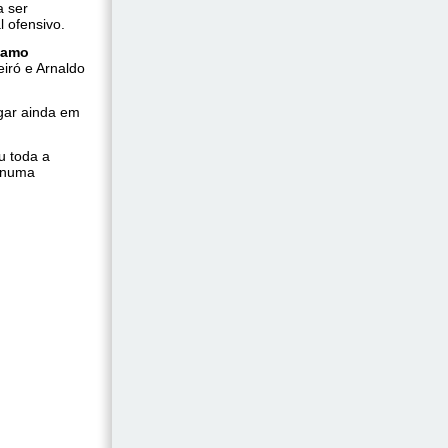
a ser
 ofensivo.
ínamo
iró e Arnaldo
gar ainda em
u toda a
, numa