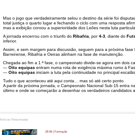
Mas o jogo que verdadeiramente selou o destino da série foi disput
total justiça o quarto lugar e fechando o ciclo com uma resposta afir
mas a exibição coroou a superioridade dos Leões nesta luta particula
A jornada encerrou com o triunfo do
Ribafria
, por
4-3
, diante do
Futs
inferior.
Assim, e sem margem para discussão, seguem para a próxima fase
Barreirense, Ribafria e Oeiras alinham na fase de manutenção.
Chegada ao fim a 1.ª fase, o campeonato divide-se agora em dois c
—
Oito equipas
entram numa rota de exigência máxima rumo à Fa
—
Oito equipas
iniciam a luta pela continuidade no principal escalão
Tudo o que aconteceu até aqui conta… mas só até certo ponto.
A partir da próxima jornada, o Campeonato Nacional Sub-15 entra na
último e onde se começarão a desenhar os verdadeiros candidatos ao
Notícias Relacionadas
28-06 | Formação