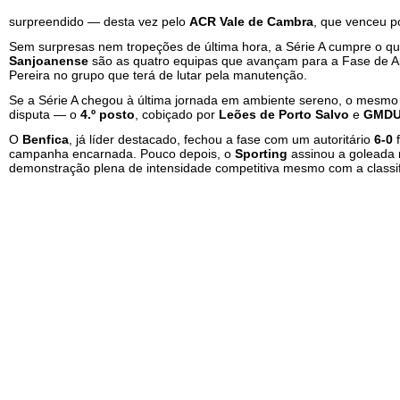
surpreendido — desta vez pelo
ACR Vale de Cambra
, que venceu 
Sem surpresas nem tropeções de última hora, a Série A cumpre o que
Sanjoanense
são as quatro equipas que avançam para a Fase de A
Pereira no grupo que terá de lutar pela manutenção.
Se a Série A chegou à última jornada em ambiente sereno, o mesmo
disputa — o
4.º posto
, cobiçado por
Leões de Porto Salvo
e
GMDUP
O
Benfica
, já líder destacado, fechou a fase com um autoritário
6-0
f
campanha encarnada. Pouco depois, o
Sporting
assinou a goleada 
demonstração plena de intensidade competitiva mesmo com a classif