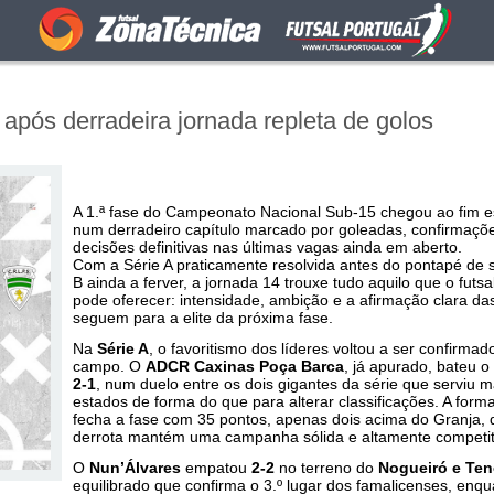
 após derradeira jornada repleta de golos
A 1.ª fase do Campeonato Nacional Sub-15 chegou ao fim e
num derradeiro capítulo marcado por goleadas, confirmaçõ
decisões definitivas nas últimas vagas ainda em aberto.
Com a Série A praticamente resolvida antes do pontapé de s
B ainda a ferver, a jornada 14 trouxe tudo aquilo que o futs
pode oferecer: intensidade, ambição e a afirmação clara da
seguem para a elite da próxima fase.
Na
Série A
, o favoritismo dos líderes voltou a ser confirmad
campo. O
ADCR Caxinas Poça Barca
, já apurado, bateu o
2-1
, num duelo entre os dois gigantes da série que serviu m
estados de forma do que para alterar classificações. A form
fecha a fase com 35 pontos, apenas dois acima do Granja,
derrota mantém uma campanha sólida e altamente competit
O
Nun’Álvares
empatou
2-2
no terreno do
Nogueiró e Te
equilibrado que confirma o 3.º lugar dos famalicenses, enq