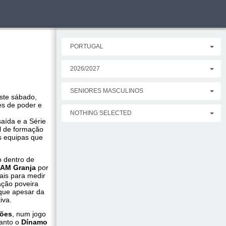
PORTUGAL
2026/2027
SENIORES MASCULINOS
ste sábado,
es de poder e
NOTHING SELECTED
aída e a Série
al de formação
s equipas que
o dentro de
AM Granja
por
ais para medir
ação poveira
 que apesar da
iva.
nões
, num jogo
uanto o
Dínamo