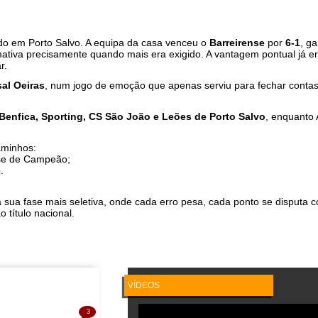
ado em Porto Salvo. A equipa da casa venceu o
Barreirense
por
6-1
, g
mativa precisamente quando mais era exigido. A vantagem pontual já era
r.
al Oeiras
, num jogo de emoção que apenas serviu para fechar conta
Benfica, Sporting, CS São João e Leões de Porto Salvo
, enquanto 
aminhos:
se de Campeão;
.
 sua fase mais seletiva, onde cada erro pesa, cada ponto se disputa 
 título nacional.
VÍDEOS
3