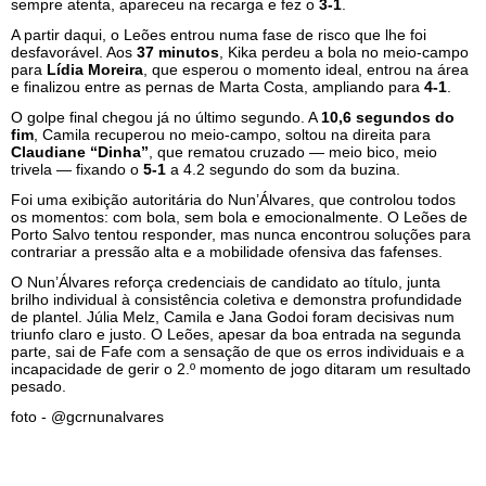
sempre atenta, apareceu na recarga e fez o
3-1
.
A partir daqui, o Leões entrou numa fase de risco que lhe foi
desfavorável. Aos
37 minutos
, Kika perdeu a bola no meio-campo
para
Lídia Moreira
, que esperou o momento ideal, entrou na área
e finalizou entre as pernas de Marta Costa, ampliando para
4-1
.
O golpe final chegou já no último segundo. A
10,6 segundos do
fim
, Camila recuperou no meio-campo, soltou na direita para
Claudiane “Dinha”
, que rematou cruzado — meio bico, meio
trivela — fixando o
5-1
a 4.2 segundo do som da buzina.
Foi uma exibição autoritária do Nun’Álvares, que controlou todos
os momentos: com bola, sem bola e emocionalmente. O Leões de
Porto Salvo tentou responder, mas nunca encontrou soluções para
contrariar a pressão alta e a mobilidade ofensiva das fafenses.
O Nun’Álvares reforça credenciais de candidato ao título, junta
brilho individual à consistência coletiva e demonstra profundidade
de plantel. Júlia Melz, Camila e Jana Godoi foram decisivas num
triunfo claro e justo. O Leões, apesar da boa entrada na segunda
parte, sai de Fafe com a sensação de que os erros individuais e a
incapacidade de gerir o 2.º momento de jogo ditaram um resultado
pesado.
foto - @gcrnunalvares