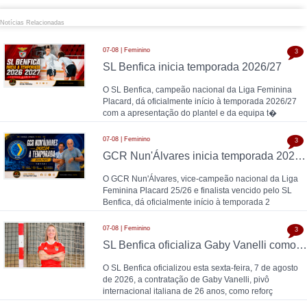
Notícias Relacionadas
07-08 | Feminino
3
SL Benfica inicia temporada 2026/27
O SL Benfica, campeão nacional da Liga Feminina
Placard, dá oficialmente início à temporada 2026/27
com a apresentação do plantel e da equipa t�
07-08 | Feminino
3
GCR Nun'Álvares inicia temporada 2026/27
O GCR Nun'Álvares, vice-campeão nacional da Liga
Feminina Placard 25/26 e finalista vencido pelo SL
Benfica, dá oficialmente início à temporada 2
07-08 | Feminino
3
SL Benfica oficializa Gaby Vanelli como reforço para 2026/27: pivô internacional italiana chega da AS Roma, conforme a Zona Técnica Futsal já havia avançado
O SL Benfica oficializou esta sexta-feira, 7 de agosto
de 2026, a contratação de Gaby Vanelli, pivô
internacional italiana de 26 anos, como reforç