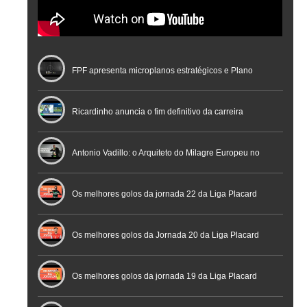
FPF apresenta microplanos estratégicos e Plano
Nacional de Arbitragem
Ricardinho anuncia o fim definitivo da carreira
profissional em conferência histórica na Cidade do
Antonio Vadillo: o Arquiteto do Milagre Europeu no
Futebol
Futsal | Documentário
Os melhores golos da jornada 22 da Liga Placard
Os melhores golos da Jornada 20 da Liga Placard
Futsal
Os melhores golos da jornada 19 da Liga Placard