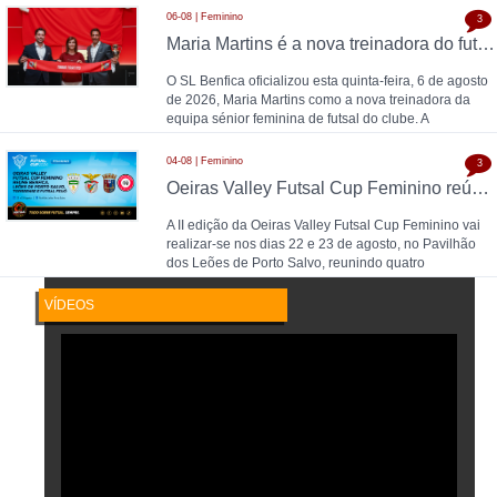
06-08 | Feminino
3
Maria Martins é a nova treinadora do futsal feminino do SL Benfica: contrato válido até 2028 com as campeãs nacionais
O SL Benfica oficializou esta quinta-feira, 6 de agosto
de 2026, Maria Martins como a nova treinadora da
equipa sénior feminina de futsal do clube. A
04-08 | Feminino
3
Oeiras Valley Futsal Cup Feminino reúne Benfica, Leões de Porto Salvo, Torreense e Futsal Feijó
A II edição da Oeiras Valley Futsal Cup Feminino vai
realizar-se nos dias 22 e 23 de agosto, no Pavilhão
dos Leões de Porto Salvo, reunindo quatro
VÍDEOS