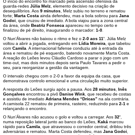
O início do encontro foi marcado pela ascensão ofensiva da
guarda-redes
Júlia Melz
, elemento decisivo na criação de
desequilíbrios. Aos
9 minutos
, Melz subiu no terreno e rematou
forte;
Marta Costa
ainda defendeu, mas a bola sobrou para
Jana
Godoi
, que cruzou de imediato. A bola viajou para a zona central
da área, onde
Beatriz Fonseca
apareceu no tempo certo e
finalizou de pé direito, inaugurando o marcador:
1-0
.
O Nun’Álvares não baixou o ritmo e fez o
2-0 aos 11’
. Júlia Melz
voltou a abrir a jogada, entregando em
Lídia Moreira
, que tabelou
com
Camila
. A internacional fafense conduziu até à entrada da
área e rematou de pé esquerdo, batendo novamente Marta Costa.
A reação do Leões levou Cláudio Cardoso a parar o jogo com um
time-out, mas dois minutos depois seria Paulo Tavares a pedir o
seu, para reorganizar a gestão da vantagem.
O intervalo chegou com o 2-0 a favor da equipa da casa, que
demonstrava controlo emocional e uma circulação muito superior.
A resposta do Leões surgiu após a pausa. Aos
28 minutos
,
Inês
Gonçalves
encontrou a pivô
Danise Wink
, que recebeu de costas
e assistiu de imediato
Adriana Mendes “Dricas”
na ala contrária.
A camisola 22 rematou de primeira, rasteiro, reduzindo para
2-1
e
relançando o encontro.
O Nun’Álvares não acusou o golo e voltou a carregar. Aos
32’
,
numa reposição lateral junto ao banco do Leões,
Kaká
marcou
rápido para
Camila
, que atravessou o corredor central, driblou três
adversárias e rematou. Marta Costa defendeu, mas
Jana Godoi
,