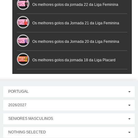
Os melhores golos da jornada 22 da Liga Feminina
Placard
Os melhores golos da Jornada 21 da Liga Feminina
Placard
Os melhores golos da Jornada 20 da Liga Feminina
Placard
Os melhores golos da jornada 18 da Liga Placard
PORTUGAL
2026/2027
SENIORES MASCULINOS
NOTHING SELECTED