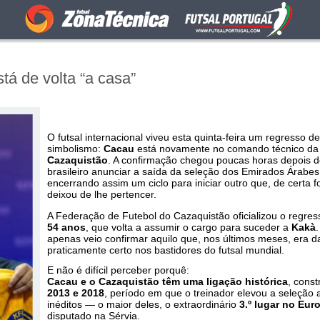
tá de volta “a casa”
O futsal internacional viveu esta quinta-feira um regresso 
simbolismo:
Cacau
está novamente no comando técnico d
Cazaquistão
. A confirmação chegou poucas horas depois d
brasileiro anunciar a saída da seleção dos Emirados Árabes
encerrando assim um ciclo para iniciar outro que, de certa 
deixou de lhe pertencer.
A Federação de Futebol do Cazaquistão oficializou o regres
54 anos
, que volta a assumir o cargo para suceder a
Kakà
.
apenas veio confirmar aquilo que, nos últimos meses, era 
praticamente certo nos bastidores do futsal mundial.
E não é difícil perceber porquê:
Cacau e o Cazaquistão têm uma ligação histórica
, const
2013 e 2018
, período em que o treinador elevou a seleção
inéditos — o maior deles, o extraordinário
3.º lugar no Eur
disputado na Sérvia.