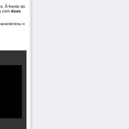
. À frente do
pa com
duas
.
aracterizou o