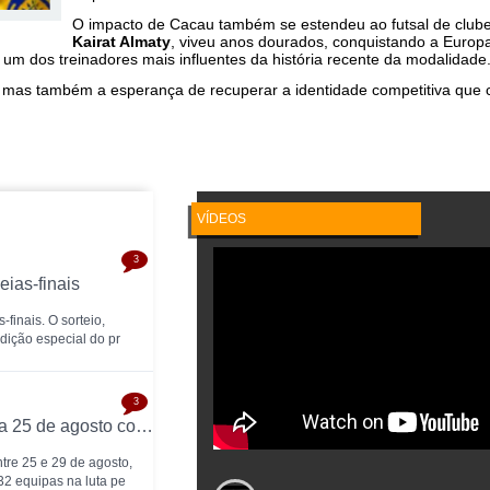
O impacto de Cacau também se estendeu ao futsal de clubes
Kairat Almaty
, viveu anos dourados, conquistando a Euro
 dos treinadores mais influentes da história recente da modalidade
 mas também a esperança de recuperar a identidade competitiva que c
VÍDEOS
3
ias-finais
finais. O sorteio,
edição especial do pr
3
UEFA Futsal Champions League arranca a 25 de agosto com 32 equipas na ronda preliminar
tre 25 e 29 de agosto,
 32 equipas na luta pe