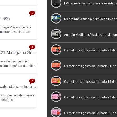
FPF apresenta microplanos estratégi
3
026/27
Nacional de Arbitragem
Ricardinho anuncia o fim definitivo da
e Tiago Macedo para a
tinuar a vestir as cor
profissional em conferência históric
Antonio Vadillo: o Arquiteto do Milag
3
Futebol
Futsal | Documentário
Os melhores golos da jornada 22 da 
Tribunal obriga RFEF a inscrever Heredia 21 Málaga na Segunda Divisão
ma decisão judicial
ación Española de Fútbol
Os melhores golos da Jornada 20 da
3
Futsal
Os melhores golos da jornada 19 da 
Taça Brasil de Futsal 2026 já tem grupos, calendário e horários definidos
s grupos, o calendário e
Os melhores golos da jornada 22 da
pecial, co
Placard
Os melhores golos da Jornada 21 da