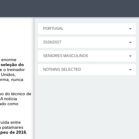
PORTUGAL
2026/2027
SENIORES MASCULINOS
de enorme
a
seleção do
e o treinador
NOTHING SELECTED
 Unidos,
forma, nunca
so do técnico de
 A notícia
dado como
ruída entre
 a patamares
opeu de 2016
,