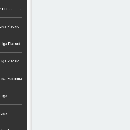
a na Cidade do
re Europeu no
Liga Placard
 Liga Placard
Liga Placard
 Liga Feminina
 Liga
 Liga