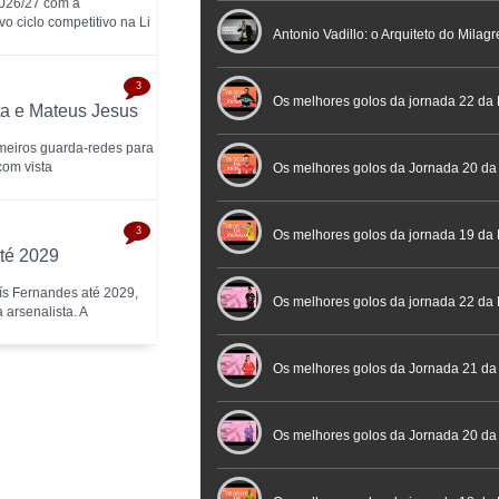
2026/27 com a
o ciclo competitivo na Li
profissional em conferência históric
Antonio Vadillo: o Arquiteto do Milag
3
Futebol
Futsal | Documentário
Os melhores golos da jornada 22 da 
ta e Mateus Jesus
rimeiros guarda-redes para
com vista
Os melhores golos da Jornada 20 da
3
Futsal
Os melhores golos da jornada 19 da 
té 2029
ís Fernandes até 2029,
Os melhores golos da jornada 22 da
arsenalista. A
Placard
Os melhores golos da Jornada 21 da
Feminina Placard
Os melhores golos da Jornada 20 da