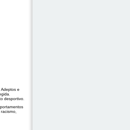
. Adeptos e
egida.
o desportivo.
omportamentos
 racismo,