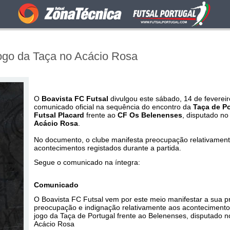
ogo da Taça no Acácio Rosa
O
Boavista FC Futsal
divulgou este sábado, 14 de feverei
comunicado oficial na sequência do encontro da
Taça de Po
Futsal Placard
frente ao
CF Os Belenenses
, disputado n
Acácio Rosa
.
No documento, o clube manifesta preocupação relativamen
acontecimentos registados durante a partida.
Segue o comunicado na íntegra:
Comunicado
O Boavista FC Futsal vem por este meio manifestar a sua p
preocupação e indignação relativamente aos acontecimentos
jogo da Taça de Portugal frente ao Belenenses, disputado n
Acácio Rosa