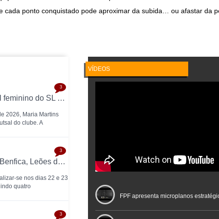
e cada ponto conquistado pode aproximar da subida… ou afastar da 
VÍDEOS
3
Maria Martins é a nova treinadora do futsal feminino do SL Benfica: contrato válido até 2028 com as campeãs nacionais
 de 2026, Maria Martins
tsal do clube. A
3
Oeiras Valley Futsal Cup Feminino reúne Benfica, Leões de Porto Salvo, Torreense e Futsal Feijó
alizar-se nos dias 22 e 23
nindo quatro
FPF apresenta microplanos estratégi
3