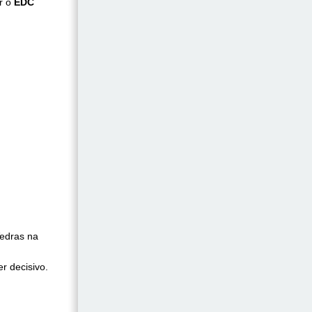
r o
EDC
Vedras na
r decisivo.