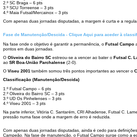
2.º SC Braga – 6 pts
3.º SCU Torreense – 3 pts
4.º Maia Futsal/Mercainox – 3 pts
Com apenas duas jornadas disputadas, a margem é curta e a regulari
Fase de Manutenção/Descida - Clique Aqui para aceder à classi
Na fase onde o objetivo é garantir a permanência, o
Futsal Campo
a
pontos em duas jornadas.
O
Oliveira do Bairro SC
estreou-se a vencer ao bater o
Futsal C. 
ao
SR Boa-União Parchalense
(2-0).
O
Viseu 2001
também somou três pontos importantes ao vencer o
C
Classificação (Manutenção/Descida)
1.º Futsal Campo – 6 pts
2.º Oliveira do Bairro SC – 3 pts
3.º UD Os Pinhelenses – 3 pts
4.º Viseu 2001 – 3 pts
Na parte inferior, Vitória C. Santarém, CRI Alhadense, Futsal C. 
pressão numa fase onde a margem de erro é reduzida.
Com apenas duas jornadas disputadas, ainda é cedo para definiçõe
Campeão. Na fase de manutenção, o Futsal Campo surge como a equ