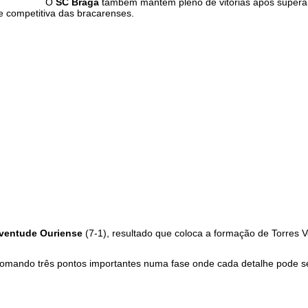
O
SC Braga
também mantém pleno de vitórias após supera
e competitiva das bracarenses.
ventude Ouriense
(7-1), resultado que coloca a formação de Torres 
somando três pontos importantes numa fase onde cada detalhe pode se