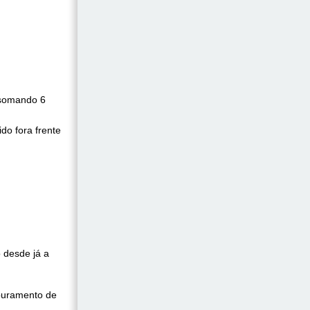
 somando 6
ido fora frente
 desde já a
Apuramento de