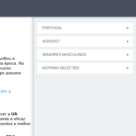
PORTUGAL
2026/2027
SENIORES MASCULINOS
voltou a
 da época. No
curso
NOTHING SELECTED
mpo assume
der à
ncer a
UA
ente e eficaz
 pontos e melhor