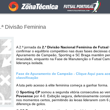
.ª Divisão Feminina
A 2.ª jornada da
2.ª Divisão Nacional Feminina de Futsal
confirmar o equilíbrio competitivo nas duas fases decisivas
Apuramento de Campeão, Sporting e SC Braga mantêm per
imaculado, enquanto na Fase de Manutenção o Futsal Ca
liderança isolada.
Fase de Apuramento de Campeão - Clique Aqui para ace
classificação
A luta pelo acesso à elite feminina começa a ganhar forma.
O
Sporting CP
somou a segunda vitória consecutiva ao ve
Povoense
por 4-0. Exibição segura, defensivamente consist
nos momentos certos, permitindo às leoas liderarem com 6
diferença de golos.