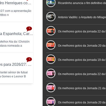
Atlético CP inicia temporada 2026/27: Pedro Henriques comanda plantel feminino
Nacional de Arbitragem
Ricardinho anuncia o fim definitivo da
26/27 com a apresentação
itivo n
profissional em conferência históric
Antonio Vadillo: o Arquiteto do Milag
3
Futebol
Futsal | Documentário
Os melhores golos da jornada 22 da 
Emilly Marcondes eleita Melhor Ala da Liga Espanhola; Carolina Pedreira esteve entre as nomeadas
elhor Ala da I División
estava nomeada a
Os melhores golos da Jornada 20 da
3
Futsal
Os melhores golos da jornada 19 da 
Santa Luzia oficializa primeiras renovações para 2026/27: Luana Meira, Sara Gomes e Leonor Brandão
antel sénior de futsal
Os melhores golos da jornada 22 da
ra Gomes e Leonor B
Placard
Os melhores golos da Jornada 21 da
Feminina Placard
Os melhores golos da Jornada 20 da