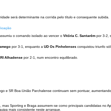
dade será determinante na corrida pelo título e consequente subida.
ficação
ssumiu o comando isolado ao vencer o
Vitória C. Santarém
por 3-2,
Lamego
por 3-1, enquanto a
UD Os Pinhelenses
conquistou triunfo sól
RI Alhadense
por 2-1, num encontro equilibrado.
Lamego e SR Boa-União Parchalense continuam sem pontuar, aumentando
s, mas Sporting e Braga assumem-se como principais candidatas no 
ipa mais consistente neste arranque.