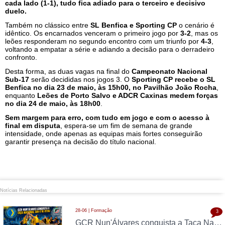
cada lado (1-1), tudo fica adiado para o terceiro e decisivo
duelo.
Também no clássico entre
SL Benfica e Sporting CP
o cenário é
idêntico. Os encarnados venceram o primeiro jogo por
3-2
, mas os
leões responderam no segundo encontro com um triunfo por
4-3
,
voltando a empatar a série e adiando a decisão para o derradeiro
confronto.
Desta forma, as duas vagas na final do
Campeonato Nacional
Sub-17
serão decididas nos jogos 3. O
Sporting CP recebe o SL
Benfica no dia 23 de maio, às 15h00, no Pavilhão João Rocha
,
enquanto
Leões de Porto Salvo e ADCR Caxinas medem forças
no dia 24 de maio, às 18h00
.
Sem margem para erro, com tudo em jogo e com o acesso à
final em disputa
, espera-se um fim de semana de grande
intensidade, onde apenas as equipas mais fortes conseguirão
garantir presença na decisão do título nacional.
Notícias Relacionadas
28-06 | Formação
3
GCR Nun'Álvares conquista a Taça Nacional Sub-17 de Futsal nas grandes penalidades e sobe ao Nacional