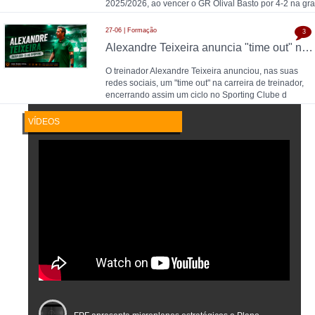
2025/2026, ao vencer o GR Olival Basto por 4-2 na gra
27-06 | Formação
3
Alexandre Teixeira anuncia "time out" no futsal: pausa após título de Campeão Nacional pelo Sporting CP
O treinador Alexandre Teixeira anunciou, nas suas
redes sociais, um "time out" na carreira de treinador,
encerrando assim um ciclo no Sporting Clube d
VÍDEOS