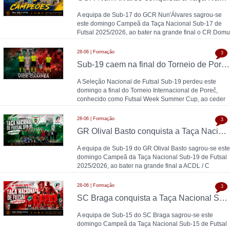
A equipa de Sub-17 do GCR Nun'Álvares sagrou-se
este domingo Campeã da Taça Nacional Sub-17 de
Futsal 2025/2026, ao bater na grande final o CR Domu
28-06 | Formação
3
Sub-19 caem na final do Torneio de Poreč diante da Espanha (1-2)
A Seleção Nacional de Futsal Sub-19 perdeu este
domingo a final do Torneio Internacional de Poreč,
conhecido como Futsal Week Summer Cup, ao ceder
28-06 | Formação
3
GR Olival Basto conquista a Taça Nacional Sub-19 de Futsal após bater ACDL / CBIDN
A equipa de Sub-19 do GR Olival Basto sagrou-se este
domingo Campeã da Taça Nacional Sub-19 de Futsal
2025/2026, ao bater na grande final a ACDL / C
28-06 | Formação
3
SC Braga conquista a Taça Nacional Sub-15 de Futsal e sobe ao Campeonato Nacional 26/27
A equipa de Sub-15 do SC Braga sagrou-se este
domingo Campeã da Taça Nacional Sub-15 de Futsal