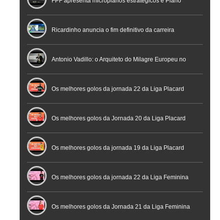
FPF apresenta microplanos estratégicos e Plano
Nacional de Arbitragem
Ricardinho anuncia o fim definitivo da carreira
profissional em conferência histórica na Cidade do
Antonio Vadillo: o Arquiteto do Milagre Europeu no
Futebol
Futsal | Documentário
Os melhores golos da jornada 22 da Liga Placard
Os melhores golos da Jornada 20 da Liga Placard
Futsal
Os melhores golos da jornada 19 da Liga Placard
Os melhores golos da jornada 22 da Liga Feminina
Placard
Os melhores golos da Jornada 21 da Liga Feminina