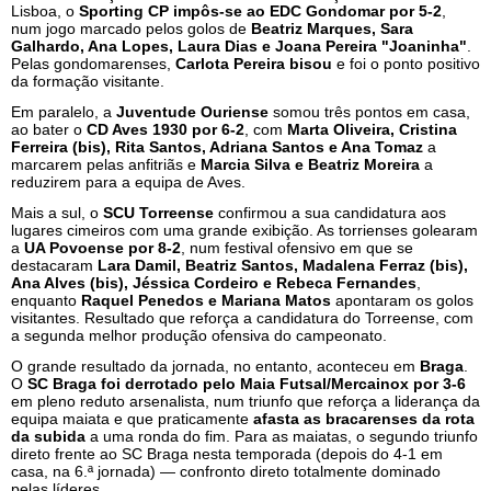
Lisboa, o
Sporting CP impôs-se ao EDC Gondomar por 5-2
,
num jogo marcado pelos golos de
Beatriz Marques, Sara
Galhardo, Ana Lopes, Laura Dias e Joana Pereira "Joaninha"
.
Pelas gondomarenses,
Carlota Pereira bisou
e foi o ponto positivo
da formação visitante.
Em paralelo, a
Juventude Ouriense
somou três pontos em casa,
ao bater o
CD Aves 1930 por 6-2
, com
Marta Oliveira, Cristina
Ferreira (bis), Rita Santos, Adriana Santos e Ana Tomaz
a
marcarem pelas anfitriãs e
Marcia Silva e Beatriz Moreira
a
reduzirem para a equipa de Aves.
Mais a sul, o
SCU Torreense
confirmou a sua candidatura aos
lugares cimeiros com uma grande exibição. As torrienses golearam
a
UA Povoense por 8-2
, num festival ofensivo em que se
destacaram
Lara Damil, Beatriz Santos, Madalena Ferraz (bis),
Ana Alves (bis), Jéssica Cordeiro e Rebeca Fernandes
,
enquanto
Raquel Penedos e Mariana Matos
apontaram os golos
visitantes. Resultado que reforça a candidatura do Torreense, com
a segunda melhor produção ofensiva do campeonato.
O grande resultado da jornada, no entanto, aconteceu em
Braga
.
O
SC Braga foi derrotado pelo Maia Futsal/Mercainox por 3-6
em pleno reduto arsenalista, num triunfo que reforça a liderança da
equipa maiata e que praticamente
afasta as bracarenses da rota
da subida
a uma ronda do fim. Para as maiatas, o segundo triunfo
direto frente ao SC Braga nesta temporada (depois do 4-1 em
casa, na 6.ª jornada) — confronto direto totalmente dominado
pelas líderes.