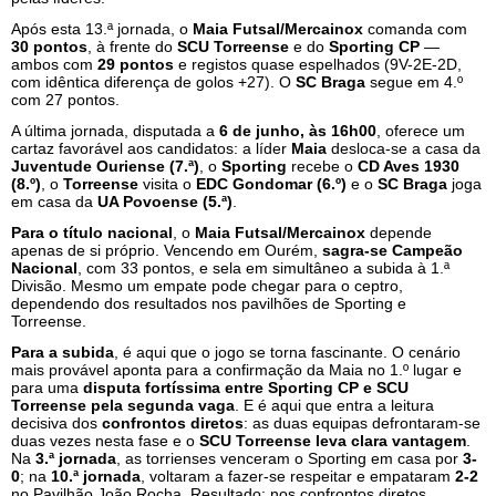
Após esta 13.ª jornada, o
Maia Futsal/Mercainox
comanda com
30 pontos
, à frente do
SCU Torreense
e do
Sporting CP
—
ambos com
29 pontos
e registos quase espelhados (9V-2E-2D,
com idêntica diferença de golos +27). O
SC Braga
segue em 4.º
com 27 pontos.
A última jornada, disputada a
6 de junho, às 16h00
, oferece um
cartaz favorável aos candidatos: a líder
Maia
desloca-se a casa da
Juventude Ouriense (7.ª)
, o
Sporting
recebe o
CD Aves 1930
(8.º)
, o
Torreense
visita o
EDC Gondomar (6.º)
e o
SC Braga
joga
em casa da
UA Povoense (5.ª)
.
Para o título nacional
, o
Maia Futsal/Mercainox
depende
apenas de si próprio. Vencendo em Ourém,
sagra-se Campeão
Nacional
, com 33 pontos, e sela em simultâneo a subida à 1.ª
Divisão. Mesmo um empate pode chegar para o ceptro,
dependendo dos resultados nos pavilhões de Sporting e
Torreense.
Para a subida
, é aqui que o jogo se torna fascinante. O cenário
mais provável aponta para a confirmação da Maia no 1.º lugar e
para uma
disputa fortíssima entre Sporting CP e SCU
Torreense pela segunda vaga
. E é aqui que entra a leitura
decisiva dos
confrontos diretos
: as duas equipas defrontaram-se
duas vezes nesta fase e o
SCU Torreense leva clara vantagem
.
Na
3.ª jornada
, as torrienses venceram o Sporting em casa por
3-
0
; na
10.ª jornada
, voltaram a fazer-se respeitar e empataram
2-2
no Pavilhão João Rocha. Resultado: nos confrontos diretos,