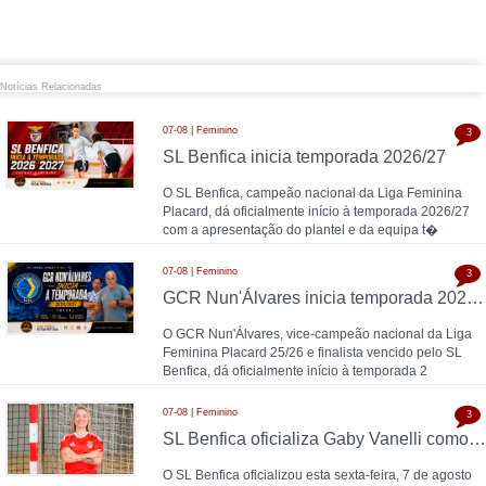
Notícias Relacionadas
07-08 | Feminino
3
SL Benfica inicia temporada 2026/27
O SL Benfica, campeão nacional da Liga Feminina
Placard, dá oficialmente início à temporada 2026/27
com a apresentação do plantel e da equipa t�
07-08 | Feminino
3
GCR Nun'Álvares inicia temporada 2026/27
O GCR Nun'Álvares, vice-campeão nacional da Liga
Feminina Placard 25/26 e finalista vencido pelo SL
Benfica, dá oficialmente início à temporada 2
07-08 | Feminino
3
SL Benfica oficializa Gaby Vanelli como reforço para 2026/27: pivô internacional italiana chega da AS Roma, conforme a Zona Técnica Futsal já havia avançado
O SL Benfica oficializou esta sexta-feira, 7 de agosto