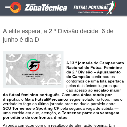
A elite espera, a 2.ª Divisão decide: 6 de
junho é dia D
A
13.ª jornada
do
Campeonato
Nacional de Futsal Feminino
da 2.ª Divisão – Apuramento
de Campeão
confirmou os
contornos de uma luta apertada
pelos dois únicos lugares que
dão acesso ao
escalão maior
do futsal feminino português
. Com
uma única ronda por
disputar
, o
Maia Futsal/Mercainox
segue isolado no topo, mas o
verdadeiro fogo da última jornada arde no duelo paralelo entre
SCU Torreense
e
Sporting CP
pela segunda vaga de subida —
uma corrida em que, atenção,
o Torreense parte em vantagem
por critério de confrontos diretos
.
A ronda começou com um resultado de afirmação leonina. Em