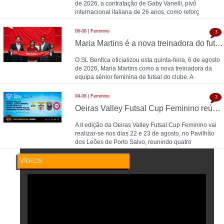
de 2026, a contratação de Gaby Vanelli, pivô
internacional italiana de 26 anos, como reforç
06-08 | Feminino
3
Maria Martins é a nova treinadora do futsal feminino do SL Benfica: contrato válido até 2028 com as campeãs nacionais
O SL Benfica oficializou esta quinta-feira, 6 de agosto
de 2026, Maria Martins como a nova treinadora da
equipa sénior feminina de futsal do clube. A
04-08 | Feminino
3
Oeiras Valley Futsal Cup Feminino reúne Benfica, Leões de Porto Salvo, Torreense e Futsal Feijó
A II edição da Oeiras Valley Futsal Cup Feminino vai
realizar-se nos dias 22 e 23 de agosto, no Pavilhão
dos Leões de Porto Salvo, reunindo quatro
VÍDEOS