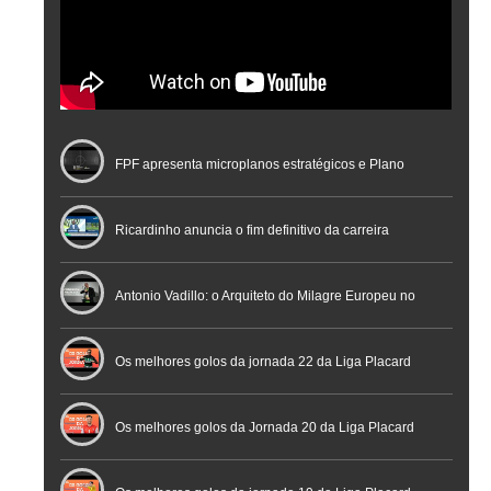
FPF apresenta microplanos estratégicos e Plano
Nacional de Arbitragem
Ricardinho anuncia o fim definitivo da carreira
profissional em conferência histórica na Cidade do
Antonio Vadillo: o Arquiteto do Milagre Europeu no
Futebol
Futsal | Documentário
Os melhores golos da jornada 22 da Liga Placard
Os melhores golos da Jornada 20 da Liga Placard