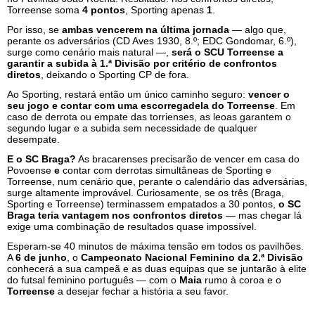
Torreense soma
4 pontos
, Sporting apenas
1
.
Por isso, se
ambas vencerem na última jornada
— algo que,
perante os adversários (CD Aves 1930, 8.º; EDC Gondomar, 6.º),
surge como cenário mais natural —,
será o SCU Torreense a
garantir a subida à 1.ª Divisão por critério de confrontos
diretos
, deixando o Sporting CP de fora.
Ao Sporting, restará então um único caminho seguro:
vencer o
seu jogo e contar com uma escorregadela do Torreense
. Em
caso de derrota ou empate das torrienses, as leoas garantem o
segundo lugar e a subida sem necessidade de qualquer
desempate.
E o SC Braga?
As bracarenses precisarão de vencer em casa do
Povoense
e
contar com derrotas simultâneas de Sporting e
Torreense, num cenário que, perante o calendário das adversárias,
surge altamente improvável. Curiosamente, se os três (Braga,
Sporting e Torreense) terminassem empatados a 30 pontos,
o SC
Braga teria vantagem nos confrontos diretos
— mas chegar lá
exige uma combinação de resultados quase impossível.
Esperam-se 40 minutos de máxima tensão em todos os pavilhões.
A
6 de junho
, o
Campeonato Nacional Feminino da 2.ª Divisão
conhecerá a sua campeã e as duas equipas que se juntarão à elite
do futsal feminino português — com o
Maia
rumo à coroa e o
Torreense
a desejar fechar a história a seu favor.