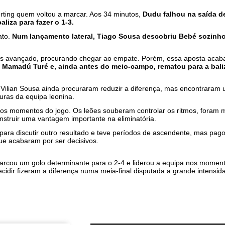
rting quem voltou a marcar. Aos 34 minutos,
Dudu falhou na saída d
liza para fazer o 1-3.
ato.
Num lançamento lateral, Tiago Sousa descobriu Bebé sozinho
s avançado, procurando chegar ao empate. Porém, essa aposta acaba
e Mamadú Turé e, ainda antes do meio-campo, rematou para a baliz
 e Vilian Sousa ainda procuraram reduzir a diferença, mas encontraram 
uras da equipa leonina.
dos momentos do jogo. Os leões souberam controlar os ritmos, foram m
nstruir uma vantagem importante na eliminatória.
ara discutir outro resultado e teve períodos de ascendente, mas pagou
ue acabaram por ser decisivos.
, marcou um golo determinante para o 2-4 e liderou a equipa nos momen
idir fizeram a diferença numa meia-final disputada a grande intensid