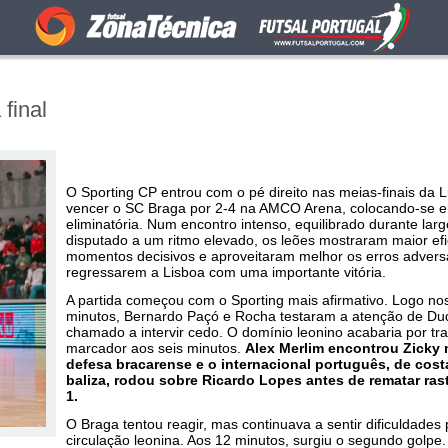
final
O Sporting CP entrou com o pé direito nas meias-finais da L
vencer o SC Braga por 2-4 na AMCO Arena, colocando-se 
eliminatória. Num encontro intenso, equilibrado durante lar
disputado a um ritmo elevado, os leões mostraram maior efi
momentos decisivos e aproveitaram melhor os erros advers
regressarem a Lisboa com uma importante vitória.
A partida começou com o Sporting mais afirmativo. Logo no
minutos, Bernardo Paçó e Rocha testaram a atenção de Dud
chamado a intervir cedo. O domínio leonino acabaria por tra
marcador aos seis minutos.
Alex Merlim encontrou Zicky 
defesa bracarense e o internacional português, de cost
baliza, rodou sobre Ricardo Lopes antes de rematar rast
1.
O Braga tentou reagir, mas continuava a sentir dificuldades 
circulação leonina. Aos 12 minutos, surgiu o segundo golpe