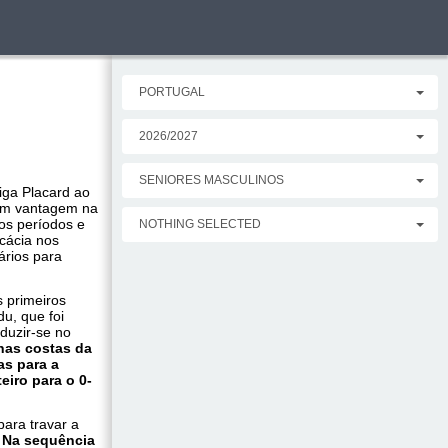
PORTUGAL
2026/2027
SENIORES MASCULINOS
iga Placard ao
em vantagem na
gos períodos e
NOTHING SELECTED
cácia nos
ários para
s primeiros
u, que foi
duzir-se no
nas costas da
as para a
eiro para o 0-
para travar a
.
Na sequência