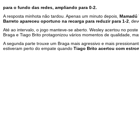
para o fundo das redes, ampliando para 0-2.
A resposta minhota não tardou. Apenas um minuto depois,
Mamadú T
Barreto apareceu oportuno na recarga para reduzir para 1-2
, de
Até ao intervalo, o jogo manteve-se aberto. Wesley acertou no pos
Braga e Tiago Brito protagonizou vários momentos de qualidade, ma
A segunda parte trouxe um Braga mais agressivo e mais pressionan
estiveram perto do empate quando
Tiago Brito acertou com estro