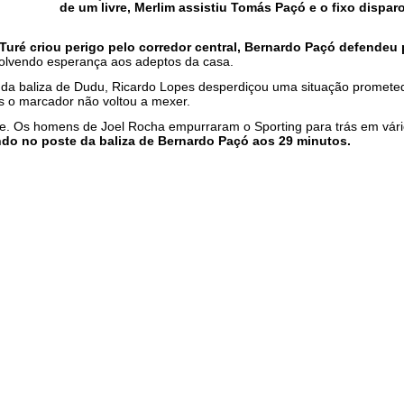
de um livre, Merlim assistiu Tomás Paçó e o fixo disparo
uré criou perigo pelo corredor central, Bernardo Paçó defendeu p
volvendo esperança aos adeptos da casa.
te da baliza de Dudu, Ricardo Lopes desperdiçou uma situação promete
s o marcador não voltou a mexer.
te. Os homens de Joel Rocha empurraram o Sporting para trás em vá
ndo no poste da baliza de Bernardo Paçó aos 29 minutos.