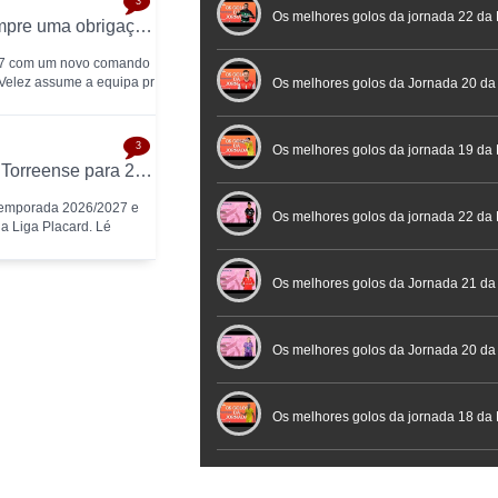
3
Futebol
Futsal | Documentário
Os melhores golos da jornada 22 da 
Miguel Velez: «Atingir os playoffs será sempre uma obrigação para nós»
/27 com um novo comando
 Velez assume a equipa pr
Os melhores golos da Jornada 20 da
3
Futsal
Os melhores golos da jornada 19 da 
Léo Evangelista e Vitinho são reforços do Torreense para 2026/2027
 temporada 2026/2027 e
Os melhores golos da jornada 22 da
a Liga Placard. Lé
Placard
Os melhores golos da Jornada 21 da
Feminina Placard
Os melhores golos da Jornada 20 da
Feminina Placard
Os melhores golos da jornada 18 da 