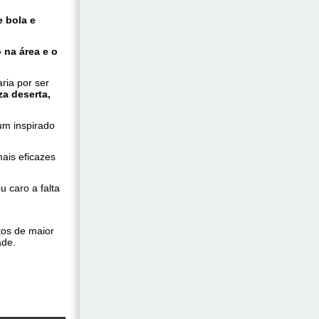
e bola e
 na área e o
ria por ser
a deserta,
um inspirado
ais eficazes
 caro a falta
tos de maior
ade.