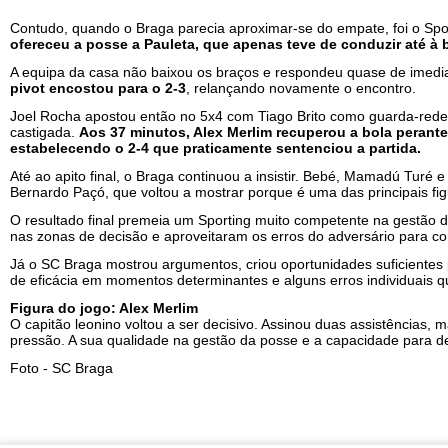
Contudo, quando o Braga parecia aproximar-se do empate, foi o Spo
ofereceu a posse a Pauleta, que apenas teve de conduzir até à ba
A equipa da casa não baixou os braços e respondeu quase de imedi
pivot encostou para o 2-3
, relançando novamente o encontro.
Joel Rocha apostou então no 5x4 com Tiago Brito como guarda-rede
castigada.
Aos 37 minutos, Alex Merlim recuperou a bola perant
estabelecendo o 2-4 que praticamente sentenciou a partida.
Até ao apito final, o Braga continuou a insistir. Bebé, Mamadú Turé
Bernardo Paçó, que voltou a mostrar porque é uma das principais fig
O resultado final premeia um Sporting muito competente na gestão 
nas zonas de decisão e aproveitaram os erros do adversário para co
Já o SC Braga mostrou argumentos, criou oportunidades suficientes p
de eficácia em momentos determinantes e alguns erros individuais q
Figura do jogo: Alex Merlim
O capitão leonino voltou a ser decisivo. Assinou duas assistências
pressão. A sua qualidade na gestão da posse e a capacidade para dec
Foto - SC Braga