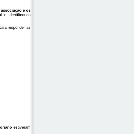
a associação e os
l e identificando
 para responder às
çoriano
estiveram