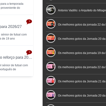
 para a temporada
a proveniente do
profissional em conferência históric
Antonio Vadillo: o Arquiteto do Milag
3
Futebol
Futsal | Documentário
Os melhores golos da jornada 22 da 
 para 2026/27
 sénior de futsal com
ês de 19 ano
Os melhores golos da Jornada 20 da
3
Futsal
Os melhores golos da jornada 19 da 
Eléctrico FC oficializa Miguel Malhão como reforço para 2026/27
el sénior de futsal com
Os melhores golos da jornada 22 da
português de
Placard
Os melhores golos da Jornada 21 da
Feminina Placard
Os melhores golos da Jornada 20 da