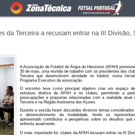
da Terceira a recusam entrar na III Divisão, 
A Associação de Futebol de Angra do Heroísmo (AFAH) promove
30 de maio, uma reunião de trabalho com os presidentes dos clube
Terceira que desenvolvem atividade no futebol, numa iniciat
Programa Executivo da associação.
O encontro teve como principal objetivo criar um espaço de
estrutura diretiva da AFAH e os clubes, permitindo a parti
preocupações e propostas relacionadas com a realidade atual d
Terceira e na Região Autónoma dos Açores.
Durante a sessão foram discutidos diversos temas considerados 
o desenvolvimento da modalidade, tendo os representa
apresentado contributos e perspetivas sobre os desafios que o
enfrenta atualmente.
O mais importante foi: clubes da AFAH recusam entrar na III Div