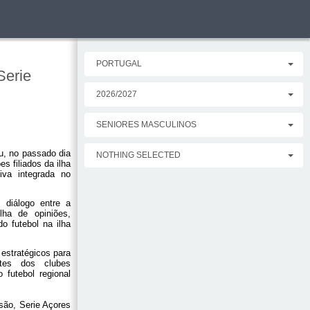
PORTUGAL
Serie
2026/2027
SENIORES MASCULINOS
u, no passado dia
NOTHING SELECTED
s filiados da ilha
iva integrada no
 diálogo entre a
lha de opiniões,
o futebol na ilha
estratégicos para
ntes dos clubes
 futebol regional
isão, Serie Açores