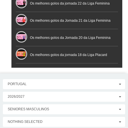
Os melhores golos da jornada 22 da Liga Feminina
Placard
Os melhores golos da Jornada 21 da Liga Feminina
Placard
Os melhores golos da Jornada 20 da Liga Feminina
Placard
Os melhores golos da jornada 18 da Liga Placard
PORTUGAL
2026/2027
SENIORES MASCULINOS
NOTHING SELECTED