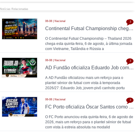
Notícias Relacionadas
06-08 | Nacional
3
Continental Futsal Championship chega à última jornada com três seleções na luta pelo título
O Continental Futsal Championship – Thailand 2026
chega esta quinta-feira, 6 de agosto, à última jornada
com Vietname, Tailândia e Rússia a
06-08 | Nacional
3
AD Fundão oficializa Eduardo Job como reforço para 2026/27
A AD Fundão oficializou mais um reforço para o
plantel sénior de futsal com vista à temporada
2026/27: Eduardo Job, jovem pivô canhoto portu
06-08 | Nacional
3
FC Porto oficializa Óscar Santos como 13.º reforço para o futsal: "O futsal acompanhou-me durante toda a vida"
O FC Porto anunciou esta quinta-feira, 6 de agosto de
2026, mais um reforço para o plantel sénior de futsal
com vista à estreia absoluta na modalid