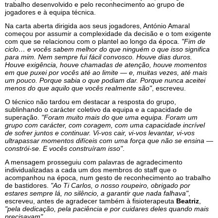
trabalho desenvolvido e pelo reconhecimento ao grupo de
jogadores e à equipa técnica.
Na carta aberta dirigida aos seus jogadores, António Amaral
começou por assumir a complexidade da decisão e o tom exigente
com que se relacionou com o plantel ao longo da época.
"Fim de
ciclo… e vocês sabem melhor do que ninguém o que isso significa
para mim. Nem sempre fui fácil convosco. Houve dias duros.
Houve exigência, houve chamadas de atenção, houve momentos
em que puxei por vocês até ao limite — e, muitas vezes, até mais
um pouco. Porque sabia o que podiam dar. Porque nunca aceitei
menos do que aquilo que vocês realmente são"
, escreveu.
O técnico não tardou em destacar a resposta do grupo,
sublinhando o carácter coletivo da equipa e a capacidade de
superação.
"Foram muito mais do que uma equipa. Foram um
grupo com carácter, com coragem, com uma capacidade incrível
de sofrer juntos e continuar. Vi-vos cair, vi-vos levantar, vi-vos
ultrapassar momentos difíceis com uma força que não se ensina —
constrói-se. E vocês construíram isso"
.
A mensagem prosseguiu com palavras de agradecimento
individualizadas a cada um dos membros do staff que o
acompanhou na época, num gesto de reconhecimento ao trabalho
de bastidores.
"Ao Ti Carlos, o nosso roupeiro, obrigado por
estares sempre lá, no silêncio, a garantir que nada falhava"
,
escreveu, antes de agradecer também à fisioterapeuta
Beatriz
,
"pela dedicação, pela paciência e por cuidares deles quando mais
precisavam"
.