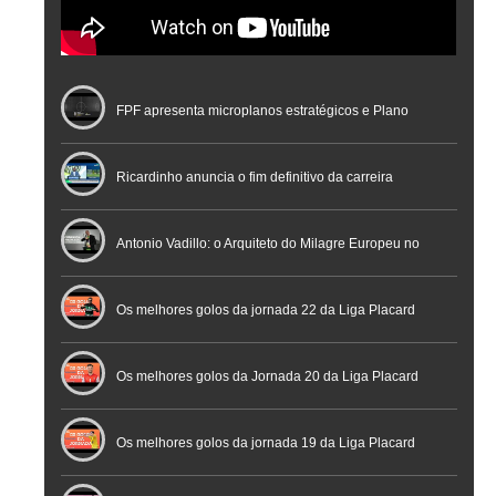
FPF apresenta microplanos estratégicos e Plano
Nacional de Arbitragem
Ricardinho anuncia o fim definitivo da carreira
profissional em conferência histórica na Cidade do
Antonio Vadillo: o Arquiteto do Milagre Europeu no
Futebol
Futsal | Documentário
Os melhores golos da jornada 22 da Liga Placard
Os melhores golos da Jornada 20 da Liga Placard
Futsal
Os melhores golos da jornada 19 da Liga Placard