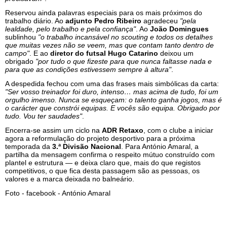
Reservou ainda palavras especiais para os mais próximos do
trabalho diário. Ao
adjunto Pedro Ribeiro
agradeceu
"pela
lealdade, pelo trabalho e pela confiança"
. Ao
João Domingues
sublinhou
"o trabalho incansável no scouting e todos os detalhes
que muitas vezes não se veem, mas que contam tanto dentro de
campo"
. E ao
diretor do futsal Hugo Catarino
deixou um
obrigado
"por tudo o que fizeste para que nunca faltasse nada e
para que as condições estivessem sempre à altura"
.
A despedida fechou com uma das frases mais simbólicas da carta:
"Ser vosso treinador foi duro, intenso… mas acima de tudo, foi um
orgulho imenso. Nunca se esqueçam: o talento ganha jogos, mas é
o carácter que constrói equipas. E vocês são equipa. Obrigado por
tudo. Vou ter saudades"
.
Encerra-se assim um ciclo na
ADR Retaxo
, com o clube a iniciar
agora a reformulação do projeto desportivo para a próxima
temporada da
3.ª Divisão Nacional
. Para António Amaral, a
partilha da mensagem confirma o respeito mútuo construído com
plantel e estrutura — e deixa claro que, mais do que registos
competitivos, o que fica desta passagem são as pessoas, os
valores e a marca deixada no balneário.
Foto - facebook - António Amaral