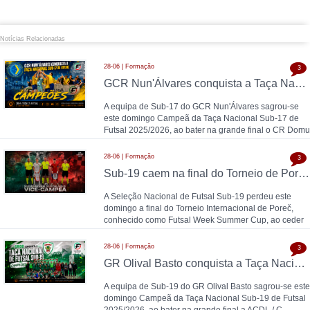
Notícias Relacionadas
28-06 | Formação
3
GCR Nun'Álvares conquista a Taça Nacional Sub-17 de Futsal nas grandes penalidades e sobe ao Nacional
A equipa de Sub-17 do GCR Nun'Álvares sagrou-se
este domingo Campeã da Taça Nacional Sub-17 de
Futsal 2025/2026, ao bater na grande final o CR Domu
28-06 | Formação
3
Sub-19 caem na final do Torneio de Poreč diante da Espanha (1-2)
A Seleção Nacional de Futsal Sub-19 perdeu este
domingo a final do Torneio Internacional de Poreč,
conhecido como Futsal Week Summer Cup, ao ceder
28-06 | Formação
3
GR Olival Basto conquista a Taça Nacional Sub-19 de Futsal após bater ACDL / CBIDN
A equipa de Sub-19 do GR Olival Basto sagrou-se este
domingo Campeã da Taça Nacional Sub-19 de Futsal
2025/2026, ao bater na grande final a ACDL / C