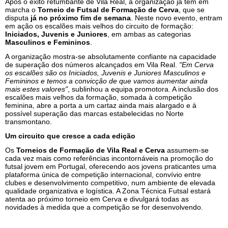
Após o êxito retumbante de Vila Real, a organização já tem em
marcha o
Torneio de Futsal de Formação de Cerva
, que se
disputa
já no próximo fim de semana
. Neste novo evento, entram
em ação os escalões mais velhos do circuito de formação:
Iniciados, Juvenis e Juniores
, em ambas as categorias
Masculinos e Femininos
.
A organização mostra-se absolutamente confiante na capacidade
de superação dos números alcançados em Vila Real.
"Em Cerva
os escalões são os Iniciados, Juvenis e Juniores Masculinos e
Femininos e temos a convicção de que vamos aumentar ainda
mais estes valores"
, sublinhou a equipa promotora. A inclusão dos
escalões mais velhos da formação, somada à competição
feminina, abre a porta a um cartaz ainda mais alargado e à
possível superação das marcas estabelecidas no Norte
transmontano.
Um circuito que cresce a cada edição
Os
Torneios de Formação de Vila Real e Cerva
assumem-se
cada vez mais como referências incontornáveis na promoção do
futsal jovem em Portugal, oferecendo aos jovens praticantes uma
plataforma única de competição internacional, convívio entre
clubes e desenvolvimento competitivo, num ambiente de elevada
qualidade organizativa e logística. A Zona Técnica Futsal estará
atenta ao próximo torneio em Cerva e divulgará todas as
novidades à medida que a competição se for desenvolvendo.