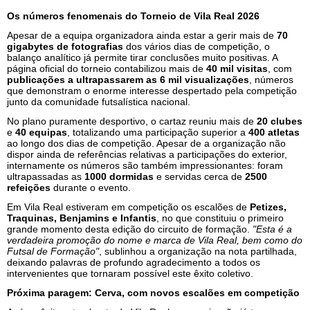
Os números fenomenais do Torneio de Vila Real 2026
Apesar de a equipa organizadora ainda estar a gerir mais de
70
gigabytes de fotografias
dos vários dias de competição, o
balanço analítico já permite tirar conclusões muito positivas. A
página oficial do torneio contabilizou mais de
40 mil visitas
, com
publicações a ultrapassarem as 6 mil visualizações
, números
que demonstram o enorme interesse despertado pela competição
junto da comunidade futsalística nacional.
No plano puramente desportivo, o cartaz reuniu mais de
20 clubes
e
40 equipas
, totalizando uma participação superior a
400 atletas
ao longo dos dias de competição. Apesar de a organização não
dispor ainda de referências relativas a participações do exterior,
internamente os números são também impressionantes: foram
ultrapassadas as
1000 dormidas
e servidas cerca de
2500
refeições
durante o evento.
Em Vila Real estiveram em competição os escalões de
Petizes,
Traquinas, Benjamins e Infantis
, no que constituiu o primeiro
grande momento desta edição do circuito de formação.
"Esta é a
verdadeira promoção do nome e marca de Vila Real, bem como do
Futsal de Formação"
, sublinhou a organização na nota partilhada,
deixando palavras de profundo agradecimento a todos os
intervenientes que tornaram possível este êxito coletivo.
Próxima paragem: Cerva, com novos escalões em competição