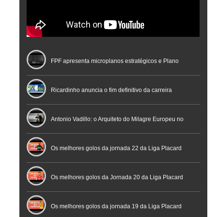
FPF apresenta microplanos estratégicos e Plano
Nacional de Arbitragem
Ricardinho anuncia o fim definitivo da carreira
profissional em conferência histórica na Cidade do
Antonio Vadillo: o Arquiteto do Milagre Europeu no
Futebol
Futsal | Documentário
Os melhores golos da jornada 22 da Liga Placard
Os melhores golos da Jornada 20 da Liga Placard
Futsal
Os melhores golos da jornada 19 da Liga Placard