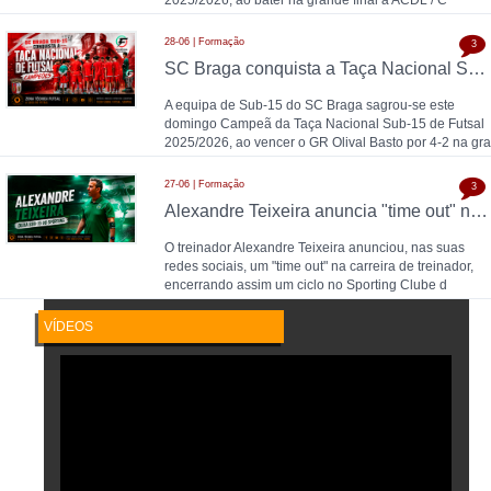
28-06 | Formação
3
SC Braga conquista a Taça Nacional Sub-15 de Futsal e sobe ao Campeonato Nacional 26/27
A equipa de Sub-15 do SC Braga sagrou-se este
domingo Campeã da Taça Nacional Sub-15 de Futsal
2025/2026, ao vencer o GR Olival Basto por 4-2 na gra
27-06 | Formação
3
Alexandre Teixeira anuncia "time out" no futsal: pausa após título de Campeão Nacional pelo Sporting CP
O treinador Alexandre Teixeira anunciou, nas suas
redes sociais, um "time out" na carreira de treinador,
encerrando assim um ciclo no Sporting Clube d
VÍDEOS