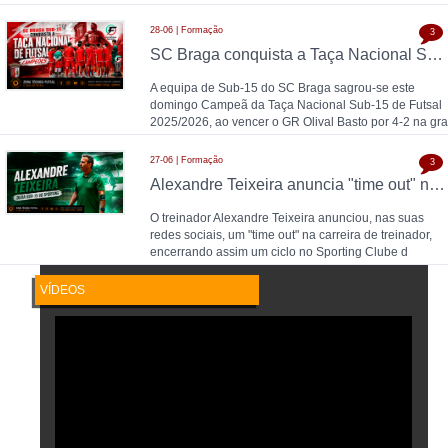
28-06 | Formação
3
SC Braga conquista a Taça Nacional Sub-15 de Futsal e sobe ao Campeonato Nacional 26/27
A equipa de Sub-15 do SC Braga sagrou-se este
domingo Campeã da Taça Nacional Sub-15 de Futsal
2025/2026, ao vencer o GR Olival Basto por 4-2 na gra
27-06 | Formação
3
Alexandre Teixeira anuncia "time out" no futsal: pausa após título de Campeão Nacional pelo Sporting CP
O treinador Alexandre Teixeira anunciou, nas suas
redes sociais, um "time out" na carreira de treinador,
encerrando assim um ciclo no Sporting Clube d
VÍDEOS