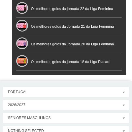
Os melhores golos da jornada 22 da Liga Feminina
Placard
Os melhores golos da Jornada 21 da Liga Feminina
Placard
Os melhores golos da Jornada 20 da Liga Feminina
Placard
Os melhores golos da jornada 18 da Liga Placard
PORTUGAL
2026/2027
SENIORES MASCULINOS
NOTHING SELECTED