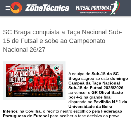
SC Braga conquista a Taça Nacional Sub-
15 de Futsal e sobe ao Campeonato
Nacional 26/27
A equipa de
Sub-15 do SC
Braga
sagrou-se este
domingo
Campeã da Taça Nacional
Sub-15 de Futsal 2025/2026
,
ao vencer o
GR Olival Basto
por 4-2
na grande final
disputada no
Pavilhão N.º 1 da
Universidade da Beira
Interior
, na
Covilhã
, o recinto neutro escolhido pela
Federação
Portuguesa de Futebol
para acolher a fase decisiva da prova.