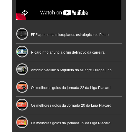
FPF apresenta microplanos estratégicos e Plano
Nacional de Arbitragem
Ricardinho anuncia o fim definitivo da carreira
profissional em conferência histórica na Cidade do
Antonio Vadillo: o Arquiteto do Milagre Europeu no
Futebol
Futsal | Documentário
Os melhores golos da jornada 22 da Liga Placard
Os melhores golos da Jornada 20 da Liga Placard
Futsal
Os melhores golos da jornada 19 da Liga Placard