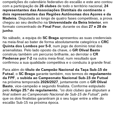
competições do calendário federativo do escalão e este ano contou
com a participação de
26 clubes
de todo o território nacional,
24
representantes das Associações Distritais do continente
e
dois representantes das Regiões Autónomas dos Açores e da
Madeira
. Disputada ao longo de quatro fases competitivas, a prova
chegou ao seu desfecho na
Universidade da Beira Interior
, em
formato concentrado de
Final Four
, durante os dias
27 e 28 de
junho
.
No sábado, a equipa do
SC Braga
apresentou as suas credenciais
na meia-final ao bater de forma absolutamente categórica o
CRC
Quinta dos Lombos por 5-0
, num jogo de domínio total dos
arsenalistas. Pelo lado oposto da chave, o
GR Olival Basto
construiu também um percurso brilhante, ao derrotar o
CR
Piedense por 7-2
na outra meia-final, num resultado que
confirmou a sua qualidade competitiva e o conduziu à grande final.
Para além do
título de Campeão Nacional da Taça Sub-15 de
Futsal
, o
SC Braga
garante também, nos termos do
regulamento
da FPF
, a
subida ao Campeonato Nacional Sub-15 de Futsal
na próxima temporada
2026/2027
, juntamente com o
GR Olival
Basto
, vice-campeão e segundo finalista. Conforme estipulado
pelo
Artigo 25.º do regulamento
,
"os dois clubes que disputam a
final sobem ao Campeonato Nacional de Sub-15 de Futsal"
, pelo
que os dois finalistas garantiram já o seu lugar entre a elite do
escalão Sub-15 na próxima época.