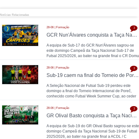
Notícias Relacionadas
28-06 | Formação
3
GCR Nun'Álvares conquista a Taça Nacional Sub-17 de Futsal nas grandes penalidades e sobe ao Nacional
A equipa de Sub-17 do GCR Nun'Álvares sagrou-se
este domingo Campeã da Taça Nacional Sub-17 de
Futsal 2025/2026, ao bater na grande final o CR Domu
28-06 | Formação
3
Sub-19 caem na final do Torneio de Poreč diante da Espanha (1-2)
A Seleção Nacional de Futsal Sub-19 perdeu este
domingo a final do Torneio Internacional de Poreč,
conhecido como Futsal Week Summer Cup, ao ceder
28-06 | Formação
3
GR Olival Basto conquista a Taça Nacional Sub-19 de Futsal após bater ACDL / CBIDN
A equipa de Sub-19 do GR Olival Basto sagrou-se este
domingo Campeã da Taça Nacional Sub-19 de Futsal
2025/2026, ao bater na grande final a ACDL / C