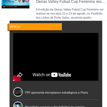
Oeiras Valley Futsal Cup Feminino reúne Benfica, Leões de Porto Salvo, Torreense e Futsal Feijó
A II edição da Oeiras Valley Futsal Cup Feminino vai
realizar-se nos dias 22 e 23 de agosto, no Pavilhão
dos Leões de Porto Salvo, reunindo quatro
VÍDEOS
FPF apresenta microplanos estratégicos e Plano