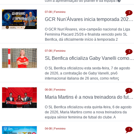
com a apresentação do plantel e da equipa t�
07-08 | Feminino
3
GCR Nun'Álvares inicia temporada 2026/27
O GCR Nun'Álvares, vice-campeão nacional da Liga
Feminina Placard 25/26 e finalista vencido pelo SL
Benfica, dá oficialmente início à temporada 2
07-08 | Feminino
3
SL Benfica oficializa Gaby Vanelli como reforço para 2026/27: pivô internacional italiana chega da AS Roma, conforme a Zona Técnica Futsal já havia avançado
O SL Benfica oficializou esta sexta-feira, 7 de agosto
de 2026, a contratação de Gaby Vanelli, pivô
internacional italiana de 26 anos, como reforç
06-08 | Feminino
3
Maria Martins é a nova treinadora do futsal feminino do SL Benfica: contrato válido até 2028 com as campeãs nacionais
O SL Benfica oficializou esta quinta-feira, 6 de agosto
de 2026, Maria Martins como a nova treinadora da
equipa sénior feminina de futsal do clube. A
04-08 | Feminino
3