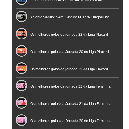
Nacional de Arbitragem
Ricardinho anuncia o fim definitivo da carreira
profissional em conferência histórica na Cidade do
Antonio Vadillo: o Arquiteto do Milagre Europeu no
Futebol
Futsal | Documentário
Os melhores golos da jornada 22 da Liga Placard
Os melhores golos da Jornada 20 da Liga Placard
Futsal
Os melhores golos da jornada 19 da Liga Placard
Os melhores golos da jornada 22 da Liga Feminina
Placard
Os melhores golos da Jornada 21 da Liga Feminina
Placard
Os melhores golos da Jornada 20 da Liga Feminina