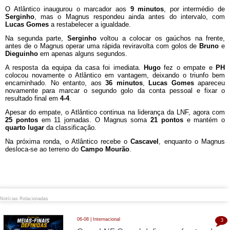
O Atlântico inaugurou o marcador aos
9 minutos
, por intermédio de
Serginho
, mas o Magnus respondeu ainda antes do intervalo, com
Lucas Gomes
a restabelecer a igualdade.
Na segunda parte,
Serginho
voltou a colocar os gaúchos na frente,
antes de o Magnus operar uma rápida reviravolta com golos de
Bruno
e
Dieguinho
em apenas alguns segundos.
A resposta da equipa da casa foi imediata.
Hugo
fez o empate e
PH
colocou novamente o Atlântico em vantagem, deixando o triunfo bem
encaminhado. No entanto, aos
36 minutos
,
Lucas Gomes
apareceu
novamente para marcar o segundo golo da conta pessoal e fixar o
resultado final em
4-4
.
Apesar do empate, o Atlântico continua na liderança da LNF, agora com
25 pontos
em 11 jornadas. O Magnus soma
21 pontos
e mantém o
quarto lugar
da classificação.
Na próxima ronda, o Atlântico recebe o
Cascavel
, enquanto o Magnus
desloca-se ao terreno do
Campo Mourão
.
Notícias Relacionadas
06-08 | Internacional
3