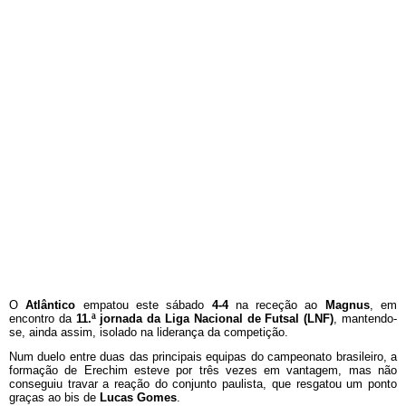
O
Atlântico
empatou este sábado
4-4
na receção ao
Magnus
, em
encontro da
11.ª jornada da Liga Nacional de Futsal (LNF)
, mantendo-
se, ainda assim, isolado na liderança da competição.
Num duelo entre duas das principais equipas do campeonato brasileiro, a
formação de Erechim esteve por três vezes em vantagem, mas não
conseguiu travar a reação do conjunto paulista, que resgatou um ponto
graças ao bis de
Lucas Gomes
.