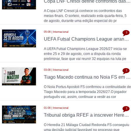
Copa LNF Cresol define confrontos das meias-finais
A Copa LNF Cresol já conhece os confrontos das
meias-finais. O sorteio, realizado esta quarta-feira, 5
de agosto, durante uma edição especial do pr
05-08 | Internacional
3
UEFA Futsal Champions League arranca a 25 de agosto com 32 equipas na ronda preliminar
A UEFA Futsal Champions League 2026/27 inicia-se
entre 25 e 29 de agosto, com a disputa da ronda
preliminar, fase que vai reunir 32 equipas na luta pe
03-08 | Internacional
3
Tiago Macedo continua no Noia FS em 2026/27
O Noia Portus Apostoli FS confirmou a continuidade de
Tiago Macedo para a temporada 2026/27.O jogador
português vai, assim, continuar a vestir as cor
01-08 | Internacional
3
Tribunal obriga RFEF a inscrever Heredia 21 Málaga na Segunda Divisão
O Heredia 21 Málaga Ciudad Redonda FS conseguiu
uma decisão judicial favorável no processo que