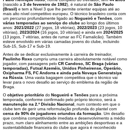
(nascido a
3 de fevereiro de 1982
), é natural de
São Paulo
(Brasil)
e tem a Nivel 3 que lhe permite orientar equipas até ao
mais alto nível competitivo europeu. O técnico brasileiro conta com
um percurso profundamente ligado ao
Nogueiró e Tenões
, com
várias temporadas ao serviço do clube
ao longo dos últimos
anos:
2021/2022
(27 jogos, 18 vitórias),
2022/2023
(23 jogos, 10
vitórias),
2023/2024
(16 jogos, 10 vitórias) e ainda em
2024/2025
(13 jogos, 7 vitórias, antes de rumar ao FC Famalicão). Também
esteve envolvido em várias camadas jovens do clube, incluindo
Sub-15, Sub-17 e Sub-19.
Antes de se dedicar exclusivamente à carreira de treinador,
Paulinho Roxo
cumpriu uma carreira absolutamente notável como
jogador, com passagens pelo
CR Candoso, SC Braga (várias
temporadas), Futsal Azeméis, Unidos Pinheirense, Operário,
Oxipharma FS, FC Andorra e ainda pela Novaya Generatsiya
na Rússia
. Uma vasta bagagem competitiva que o técnico vai
levar para o novo desafio ao serviço do emblema da região de
Braga.
O
objetivo prioritário
do
Nogueiró e Tenões
para a próxima
temporada, conforme confirmado pelo próprio técnico, será a
manutenção na 2.ª Divisão Nacional
, num contexto em que o
clube tem de gerir uma reformulação profunda do plantel com
cerca de 90% de jogadores oriundos da formação
. Um desafio
que combina competitividade imediata e desenvolvimento a médio
prazo, num claro alinhamento entre as ambições desportivas e a
sustentabilidade financeira do clube que agora é reconhecido