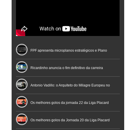
FPF apresenta microplanos estratégicos e Plano
Nacional de Arbitragem
Ricardinho anuncia o fim definitivo da carreira
profissional em conferência histórica na Cidade do
Antonio Vadillo: o Arquiteto do Milagre Europeu no
Futebol
Futsal | Documentário
Os melhores golos da jornada 22 da Liga Placard
Os melhores golos da Jornada 20 da Liga Placard