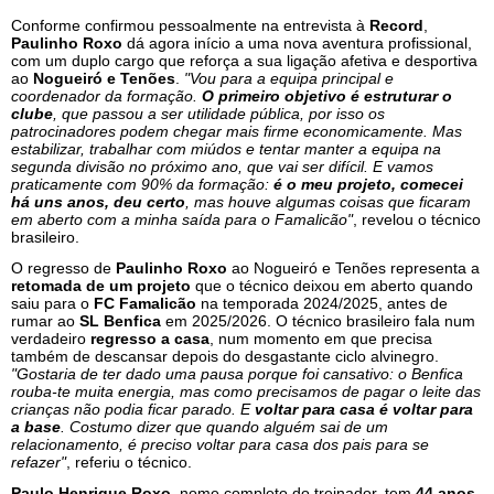
Conforme confirmou pessoalmente na entrevista à
Record
,
Paulinho Roxo
dá agora início a uma nova aventura profissional,
com um duplo cargo que reforça a sua ligação afetiva e desportiva
ao
Nogueiró e Tenões
.
"Vou para a equipa principal e
coordenador da formação.
O primeiro objetivo é estruturar o
clube
, que passou a ser utilidade pública, por isso os
patrocinadores podem chegar mais firme economicamente. Mas
estabilizar, trabalhar com miúdos e tentar manter a equipa na
segunda divisão no próximo ano, que vai ser difícil. E vamos
praticamente com 90% da formação:
é o meu projeto, comecei
há uns anos, deu certo
, mas houve algumas coisas que ficaram
em aberto com a minha saída para o Famalicão"
, revelou o técnico
brasileiro.
O regresso de
Paulinho Roxo
ao Nogueiró e Tenões representa a
retomada de um projeto
que o técnico deixou em aberto quando
saiu para o
FC Famalicão
na temporada 2024/2025, antes de
rumar ao
SL Benfica
em 2025/2026. O técnico brasileiro fala num
verdadeiro
regresso a casa
, num momento em que precisa
também de descansar depois do desgastante ciclo alvinegro.
"Gostaria de ter dado uma pausa porque foi cansativo: o Benfica
rouba-te muita energia, mas como precisamos de pagar o leite das
crianças não podia ficar parado. E
voltar para casa é voltar para
a base
. Costumo dizer que quando alguém sai de um
relacionamento, é preciso voltar para casa dos pais para se
refazer"
, referiu o técnico.
Paulo Henrique Roxo
, nome completo do treinador, tem
44 anos