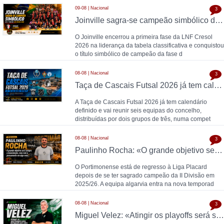
09-08 | Nacional
3
Joinville sagra-se campeão simbólico da 1.ª fase da LNF Cresol 2026
O Joinville encerrou a primeira fase da LNF Cresol
2026 na liderança da tabela classificativa e conquistou
o título simbólico de campeão da fase d
08-08 | Nacional
3
Taça de Cascais Futsal 2026 já tem calendário definido
A Taça de Cascais Futsal 2026 já tem calendário
definido e vai reunir seis equipas do concelho,
distribuídas por dois grupos de três, numa compet
08-08 | Nacional
3
Paulinho Rocha: «O grande objetivo será sempre a manutenção, mas com o pensamento em algo mais»
O Portimonense está de regresso à Liga Placard
depois de se ter sagrado campeão da II Divisão em
2025/26. A equipa algarvia entra na nova temporad
08-08 | Nacional
3
Miguel Velez: «Atingir os playoffs será sempre uma obrigação para nós»