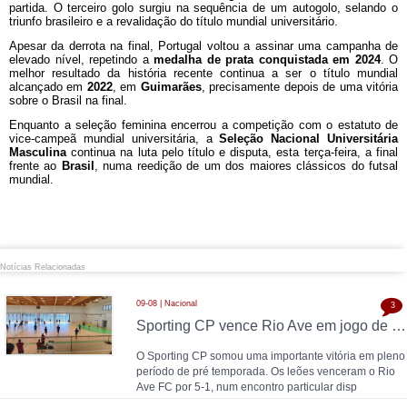
partida. O terceiro golo surgiu na sequência de um autogolo, selando o
triunfo brasileiro e a revalidação do título mundial universitário.
Apesar da derrota na final, Portugal voltou a assinar uma campanha de
elevado nível, repetindo a
medalha de prata conquistada em 2024
. O
melhor resultado da história recente continua a ser o título mundial
alcançado em
2022
, em
Guimarães
, precisamente depois de uma vitória
sobre o Brasil na final.
Enquanto a seleção feminina encerrou a competição com o estatuto de
vice-campeã mundial universitária, a
Seleção Nacional Universitária
Masculina
continua na luta pelo título e disputa, esta terça-feira, a final
frente ao
Brasil
, numa reedição de um dos maiores clássicos do futsal
mundial.
Notícias Relacionadas
09-08 | Nacional
3
Sporting CP vence Rio Ave em jogo de pré temporada disputado em Armamar
O Sporting CP somou uma importante vitória em pleno
período de pré temporada. Os leões venceram o Rio
Ave FC por 5-1, num encontro particular disp