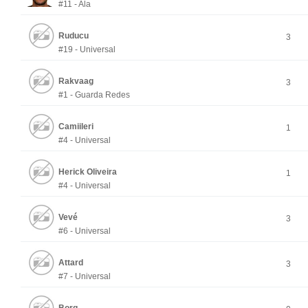
#11 - Ala
Ruducu
3
#19 - Universal
Rakvaag
3
#1 - Guarda Redes
Camiileri
1
#4 - Universal
Herick Oliveira
1
#4 - Universal
Vevé
3
#6 - Universal
Attard
3
#7 - Universal