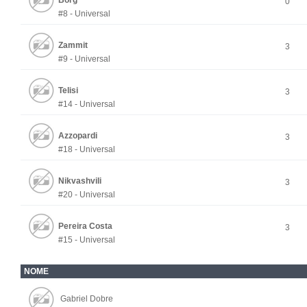
Borg
0
#8 - Universal
Zammit
3
#9 - Universal
Telisi
3
#14 - Universal
Azzopardi
3
#18 - Universal
Nikvashvili
3
#20 - Universal
Pereira Costa
3
#15 - Universal
NOME
Gabriel Dobre