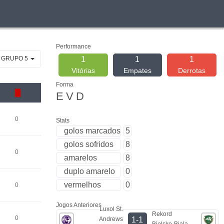
Performance
- GRUPO 5
1
1
1
Vitórias
Empates
Derrotas
Forma
E
V
D
0
Stats
golos marcados
5
golos sofridos
8
0
amarelos
8
duplo amarelo
0
vermelhos
0
0
Jogos Anteriores
Luxol St.
Rekord
0
Andrews
1-1
Bielsko-Biala