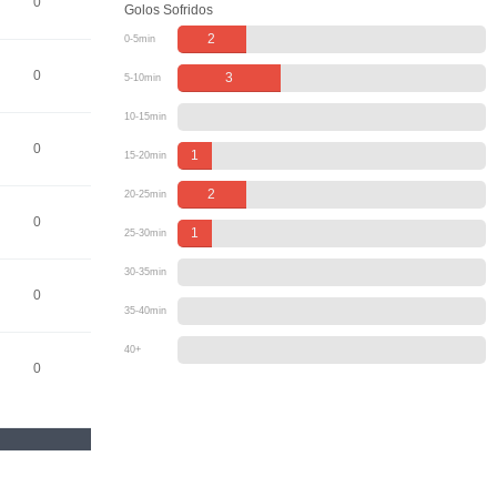
0
Golos Sofridos
2
0-5min
0
3
5-10min
10-15min
0
1
15-20min
2
20-25min
0
1
25-30min
30-35min
0
35-40min
40+
0