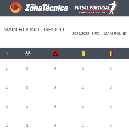
 - MAIN ROUND - GRUPO
2021/2022 - UFCL - MAIN ROUND 
5
1
0
0
0
0
2
0
0
2
0
2
1
0
1
0
2
2
0
1
0