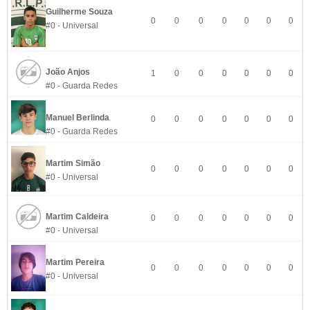
Guilherme Souza
0
0
0
0
0
0
0
#0 - Universal
João Anjos
1
0
0
0
0
0
0
#0 - Guarda Redes
Manuel Berlinda
0
0
0
0
0
0
0
#0 - Guarda Redes
Martim Simão
0
0
0
0
0
0
0
#0 - Universal
Martim Caldeira
0
0
0
0
0
0
0
#0 - Universal
Martim Pereira
0
0
0
0
0
0
0
#0 - Universal