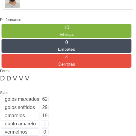
Performance
10
Vitórias
0
Empates
4
Derrotas
Forma
D
D
V
V
V
Stats
golos marcados
62
golos sofridos
29
amarelos
19
duplo amarelo
1
vermelhos
0