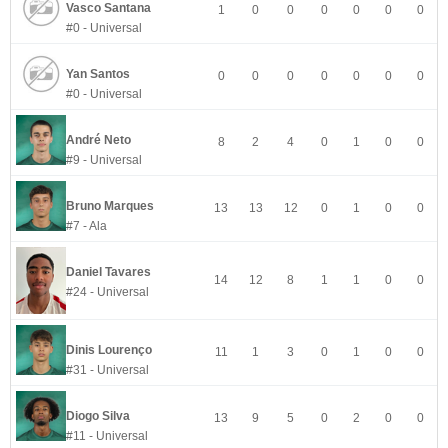
Vasco Santana
1
0
0
0
0
0
0
#0 - Universal
Yan Santos
0
0
0
0
0
0
0
#0 - Universal
André Neto
8
2
4
0
1
0
0
#9 - Universal
Bruno Marques
13
13
12
0
1
0
0
#7 - Ala
Daniel Tavares
14
12
8
1
1
0
0
#24 - Universal
Dinis Lourenço
11
1
3
0
1
0
0
#31 - Universal
Diogo Silva
13
9
5
0
2
0
0
#11 - Universal