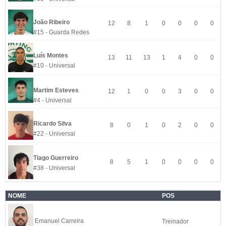
João Ribeiro
12
8
1
0
0
0
0
#15 - Guarda Redes
Luís Montes
13
11
13
1
4
0
0
#10 - Universal
Martim Esteves
12
1
0
0
3
0
0
#4 - Universal
Ricardo Silva
8
0
1
0
2
0
0
#22 - Universal
Tiago Guerreiro
8
5
1
0
0
0
0
#38 - Universal
NOME
POS
Emanuel Carreira
Treinador