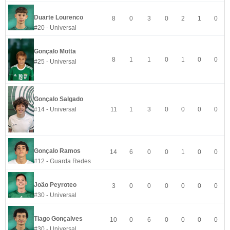
Duarte Lourenco
8
0
3
0
2
1
0
#20 - Universal
Gonçalo Motta
8
1
1
0
1
0
0
#25 - Universal
Gonçalo Salgado
#14 - Universal
11
1
3
0
0
0
0
Gonçalo Ramos
14
6
0
0
1
0
0
#12 - Guarda Redes
João Peyroteo
3
0
0
0
0
0
0
#30 - Universal
Tiago Gonçalves
10
0
6
0
0
0
0
#30 - Universal