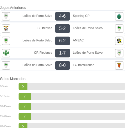
Jogos Anteriores
4-6
Leões de Porto Salvo
Sporting CP
5-2
SL Benfica
Leões de Porto Salvo
6-2
Leões de Porto Salvo
AMSAC
1-7
CR Piedense
Leões de Porto Salvo
8-0
Leões de Porto Salvo
FC Barreirense
Golos Marcados
5
0-5min
7
5-10min
7
10-15min
7
15-20min
5
20-25min