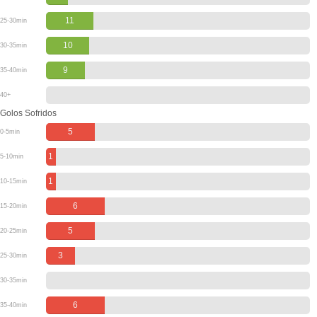
11
25-30min
10
30-35min
9
35-40min
40+
Golos Sofridos
5
0-5min
1
5-10min
1
10-15min
6
15-20min
5
20-25min
3
25-30min
30-35min
6
35-40min