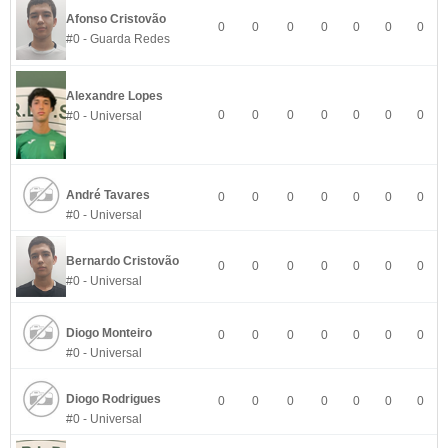
Afonso Cristovão
0
0
0
0
0
0
0
#0 - Guarda Redes
Alexandre Lopes
0
0
0
0
0
0
0
#0 - Universal
André Tavares
0
0
0
0
0
0
0
#0 - Universal
Bernardo Cristovão
0
0
0
0
0
0
0
#0 - Universal
Diogo Monteiro
0
0
0
0
0
0
0
#0 - Universal
Diogo Rodrigues
0
0
0
0
0
0
0
#0 - Universal