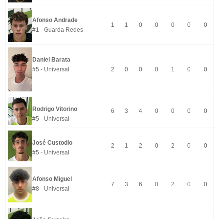
Afonso Andrade
1
1
0
0
0
0
0
#1 - Guarda Redes
Daniel Barata
#5 - Universal
2
0
0
0
1
0
0
Rodrigo Vitorino
6
3
4
0
0
0
0
#5 - Universal
José Custodio
2
1
2
0
2
0
0
#5 - Universal
Afonso Miguel
7
3
6
0
2
0
0
#8 - Universal