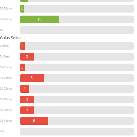
1
30-35min
10
35-40min
40+
Golos Sofridos
1
0-5min
3
5-10min
1
10-15min
5
15-20min
2
20-25min
3
25-30min
3
30-35min
6
35-40min
40+