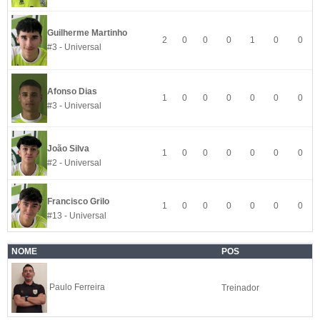
Guilherme Martinho
2
0
0
0
1
0
0
#3 - Universal
Afonso Dias
1
0
0
0
0
0
0
#3 - Universal
João Silva
1
0
0
0
0
0
0
#2 - Universal
Francisco Grilo
1
0
0
0
0
0
0
#13 - Universal
NOME
POS
Paulo Ferreira
Treinador