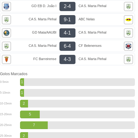
2-4
GD EB D. João I
CA S. Marta Pinhal
9-1
CA S. Marta Pinhal
ABC Nelas
4-1
GD Mata/AAUBI
CA S. Marta Pinhal
6-4
CA S. Marta Pinhal
CF Belenenses
4-3
FC Barreirense
CA S. Marta Pinhal
Golos Marcados
1
0-5min
1
5-10min
2
10-15min
5
15-20min
7
20-25min
2
25-30min