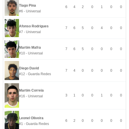
Tiago Pina
6
4
2
0
1
0
0
#6 - Universal
Afonso Rodrigues
7
6
5
0
4
0
0
#7 - Universal
Martim Mafra
7
6
5
0
0
0
0
#10 - Universal
Diego David
7
4
0
0
0
0
0
#12 - Guarda Redes
Martim Correia
3
1
0
0
1
0
0
#16 - Universal
Leonel Oliveira
6
2
0
0
0
0
0
#1 - Guarda Redes