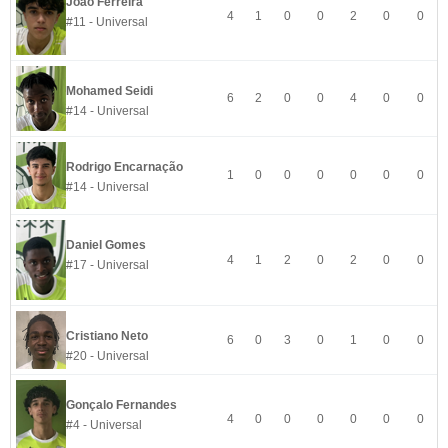
João Ferreira
4
1
0
0
2
0
0
#11 - Universal
Mohamed Seidi
6
2
0
0
4
0
0
#14 - Universal
Rodrigo Encarnação
1
0
0
0
0
0
0
#14 - Universal
Daniel Gomes
4
1
2
0
2
0
0
#17 - Universal
Cristiano Neto
6
0
3
0
1
0
0
#20 - Universal
Gonçalo Fernandes
4
0
0
0
0
0
0
#4 - Universal