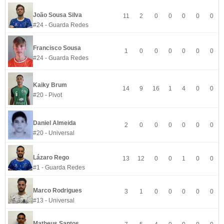
João Sousa Silva
11
2
0
0
0
0
0
#24 - Guarda Redes
Francisco Sousa
1
0
0
0
0
0
0
#24 - Guarda Redes
Kaiky Brum
14
9
16
1
4
0
0
#20 - Pivot
Daniel Almeida
2
0
0
0
0
0
0
#20 - Universal
Lázaro Rego
13
12
0
0
1
0
0
#1 - Guarda Redes
Marco Rodrigues
3
1
0
0
0
0
0
#13 - Universal
Matheus Santos