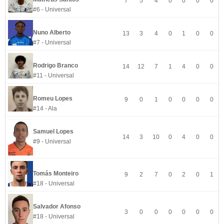
7
5
4
0
0
0
0
#6 - Universal
Nuno Alberto
13
3
4
0
1
0
0
#7 - Universal
Rodrigo Branco
14
12
7
1
4
0
0
#11 - Universal
Romeu Lopes
9
0
1
0
0
0
0
#14 - Ala
Samuel Lopes
14
3
10
0
4
0
0
#9 - Universal
Tomás Monteiro
9
2
7
0
2
0
1
#18 - Universal
Salvador Afonso
3
0
0
0
0
0
0
#18 - Universal