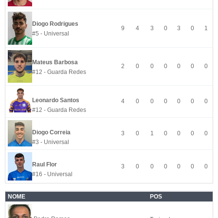
Diogo Rodrigues
9
4
3
0
3
0
1
#5 - Universal
Mateus Barbosa
2
0
0
0
0
0
0
#12 - Guarda Redes
Leonardo Santos
4
0
0
0
0
0
0
#12 - Guarda Redes
Diogo Correia
3
0
1
0
0
0
0
#3 - Universal
Raul Flor
3
0
0
0
0
0
0
#16 - Universal
NOME
POS