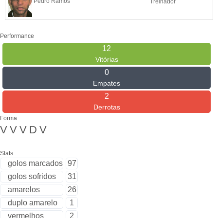
Pedro Ramos
Treinador
Performance
12
Vitórias
0
Empates
2
Derrotas
Forma
V
V
V
D
V
Stats
golos marcados
97
golos sofridos
31
amarelos
26
duplo amarelo
1
vermelhos
2