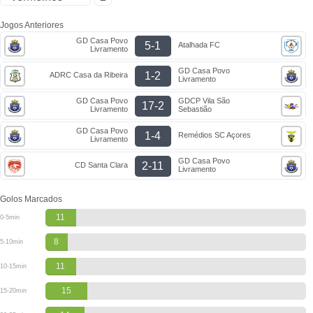
Jogos Anteriores
GD Casa Povo
5-1
Atalhada FC
Livramento
GD Casa Povo
1-2
ADRC Casa da Ribeira
Livramento
GD Casa Povo
GDCP Vila São
17-2
Livramento
Sebastião
GD Casa Povo
1-4
Remédios SC Açores
Livramento
GD Casa Povo
2-11
CD Santa Clara
Livramento
Golos Marcados
11
0-5min
8
5-10min
11
10-15min
15
15-20min