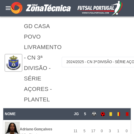
GD CASA
POVO
LIVRAMENTO
- CN 3ª
2024/2025 - CN 3ª DIVISÃO - SÉRIE A
DIVISÃO -
SÉRIE
AÇORES -
PLANTEL
NOME
JG
5
Adriano Gonçalves
11
5
17
0
3
1
0