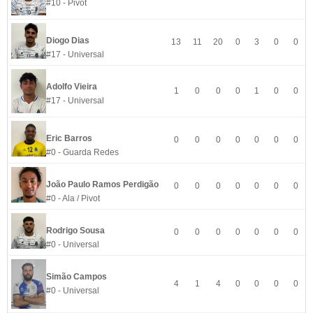
#10 - Pivot
Diogo Dias
13
11
20
0
3
0
0
#17 - Universal
Adolfo Vieira
1
0
0
0
1
0
0
#17 - Universal
Eric Barros
0
0
0
0
0
0
0
#0 - Guarda Redes
João Paulo Ramos Perdigão
0
0
0
0
0
0
0
#0 - Ala / Pivot
Rodrigo Sousa
0
0
0
0
0
0
0
#0 - Universal
Simão Campos
4
1
4
0
0
0
0
#0 - Universal