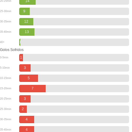
14
20-25min
9
25-30min
12
30-35min
13
35-40min
1
40+
Golos Sofridos
1
0-5min
3
5-10min
5
10-15min
7
15-20min
3
20-25min
2
25-30min
4
30-35min
4
35-40min