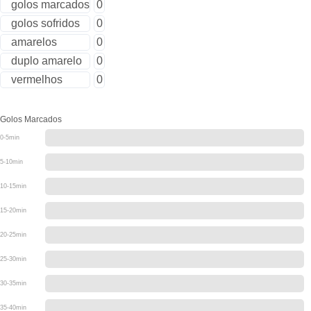
golos marcados
0
golos sofridos
0
amarelos
0
duplo amarelo
0
vermelhos
0
Golos Marcados
0-5min
5-10min
10-15min
15-20min
20-25min
25-30min
30-35min
35-40min