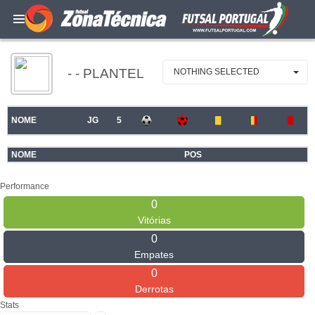
- - PLANTEL
NOTHING SELECTED
NOME
JG
5
NOME
POS
Performance
0
Vitórias
0
Empates
0
Derrotas
Stats