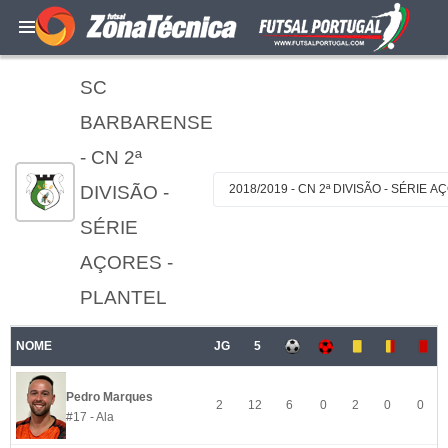
SC
BARBARENSE
- CN 2ª
DIVISÃO -
2018/2019 - CN 2ª DIVISÃO - SÉRIE 
SÉRIE
AÇORES -
PLANTEL
NOME
JG
5
Pedro Marques
2
12
6
0
2
0
0
#17 - Ala