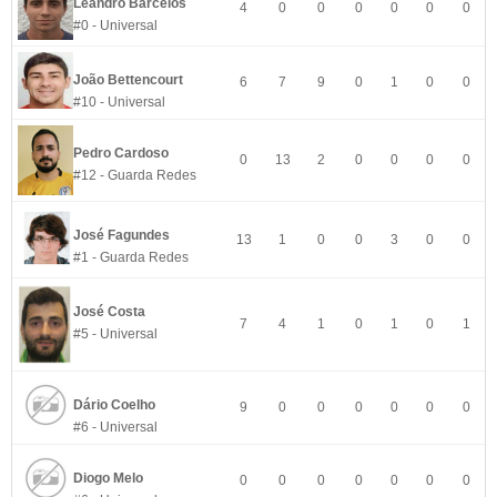
Leandro Barcelos
4
0
0
0
0
0
0
#0 - Universal
João Bettencourt
6
7
9
0
1
0
0
#10 - Universal
Pedro Cardoso
0
13
2
0
0
0
0
#12 - Guarda Redes
José Fagundes
13
1
0
0
3
0
0
#1 - Guarda Redes
José Costa
7
4
1
0
1
0
1
#5 - Universal
Dário Coelho
9
0
0
0
0
0
0
#6 - Universal
Diogo Melo
0
0
0
0
0
0
0