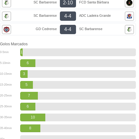
2-10
SC Barbarense
FCD Santa Bárbara
4-4
SC Barbarense
ADC Ladeira Grande
4-4
GD Cedrense
SC Barbarense
Golos Marcados
1
0-5min
6
5-10min
3
10-15min
5
15-20min
7
20-25min
6
25-30min
10
30-35min
8
35-40min