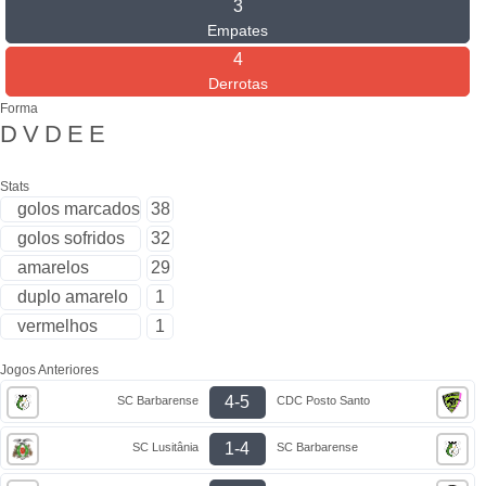
3
Empates
4
Derrotas
Forma
D
V
D
E
E
Stats
golos marcados
38
golos sofridos
32
amarelos
29
duplo amarelo
1
vermelhos
1
Jogos Anteriores
4-5
SC Barbarense
CDC Posto Santo
1-4
SC Lusitânia
SC Barbarense