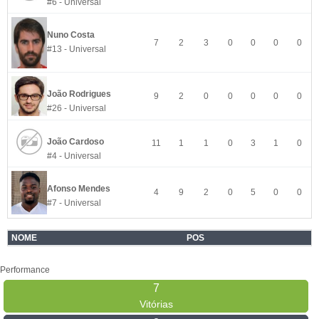
#6 - Universal
Nuno Costa
7
2
3
0
0
0
0
#13 - Universal
João Rodrigues
9
2
0
0
0
0
0
#26 - Universal
João Cardoso
11
1
1
0
3
1
0
#4 - Universal
Afonso Mendes
4
9
2
0
5
0
0
#7 - Universal
NOME
POS
Performance
7
Vitórias