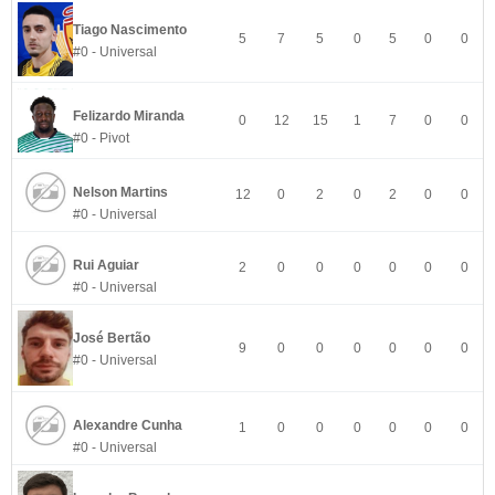
Tiago Nascimento
5
7
5
0
5
0
0
#0 - Universal
Felizardo Miranda
0
12
15
1
7
0
0
#0 - Pivot
Nelson Martins
12
0
2
0
2
0
0
#0 - Universal
Rui Aguiar
2
0
0
0
0
0
0
#0 - Universal
José Bertão
9
0
0
0
0
0
0
#0 - Universal
Alexandre Cunha
1
0
0
0
0
0
0
#0 - Universal