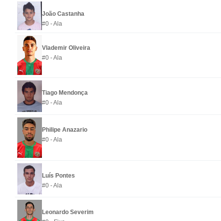
João Castanha
#0 - Ala
Vlademir Oliveira
#0 - Ala
Tiago Mendonça
#0 - Ala
Philipe Anazario
#0 - Ala
Luís Pontes
#0 - Ala
Leonardo Severim