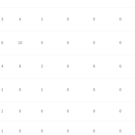
3
4
1
0
0
0
6
10
0
0
0
0
4
8
2
0
6
0
1
0
1
0
0
0
1
0
0
0
0
0
1
0
0
0
0
0