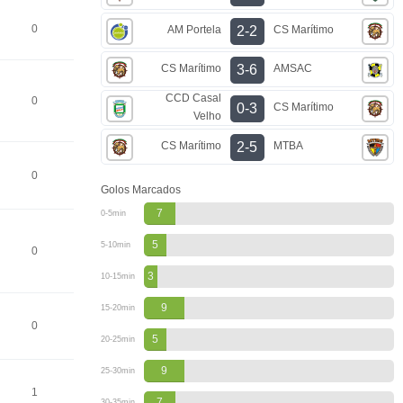
0
AM Portela
CS Marítimo
2-2
CS Marítimo
AMSAC
3-6
CCD Casal
0
CS Marítimo
0-3
Velho
CS Marítimo
MTBA
2-5
0
Golos Marcados
7
0-5min
5
5-10min
0
3
10-15min
9
15-20min
0
5
20-25min
9
25-30min
1
7
30-35min