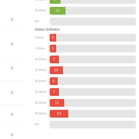
10
35-40min
0
40+
Golos Sofridos
5
0-5min
0
5
5-10min
7
10-15min
0
10
15-20min
6
20-25min
7
0
25-30min
11
30-35min
14
35-40min
0
40+
0