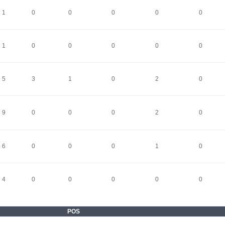
1
0
0
0
0
0
1
0
0
0
0
0
5
3
1
0
2
0
9
0
0
0
2
0
6
0
0
0
1
0
4
0
0
0
0
0
POS