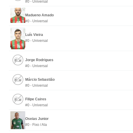
#0 - Universal
Madueno Amado
#0 - Universal
Luís Vieira
#0 - Universal
Jorge Rodrigues
#0 - Universal
Márcio Sebastião
#0 - Universal
Filipe Caires
#0 - Universal
Oseias Junior
#0 - Fixo / Ala