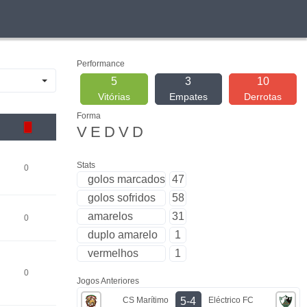
Performance
5
3
10
Vitórias
Empates
Derrotas
Forma
V
E
D
V
D
Stats
0
golos marcados
47
golos sofridos
58
amarelos
31
0
duplo amarelo
1
vermelhos
1
0
Jogos Anteriores
CS Marítimo
Eléctrico FC
5-4