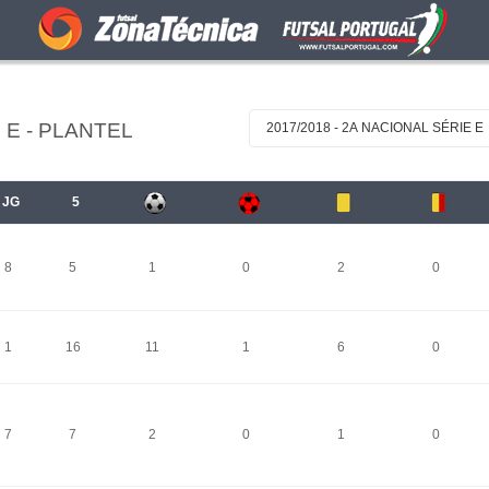
 E - PLANTEL
2017/2018 - 2A NACIONAL SÉRIE E
JG
5
8
5
1
0
2
0
1
16
11
1
6
0
7
7
2
0
1
0