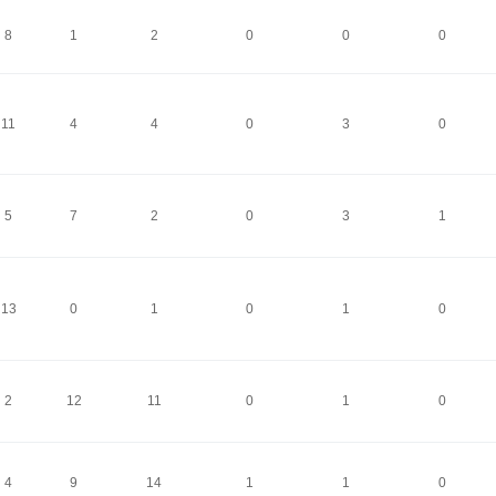
8
1
2
0
0
0
11
4
4
0
3
0
5
7
2
0
3
1
13
0
1
0
1
0
2
12
11
0
1
0
4
9
14
1
1
0