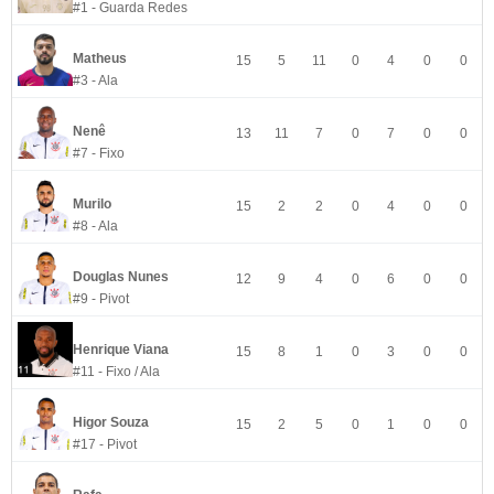
#1 - Guarda Redes
Matheus
15
5
11
0
4
0
0
#3 - Ala
Nenê
13
11
7
0
7
0
0
#7 - Fixo
Murilo
15
2
2
0
4
0
0
#8 - Ala
Douglas Nunes
12
9
4
0
6
0
0
#9 - Pivot
Henrique Viana
15
8
1
0
3
0
0
#11 - Fixo / Ala
Higor Souza
15
2
5
0
1
0
0
#17 - Pivot