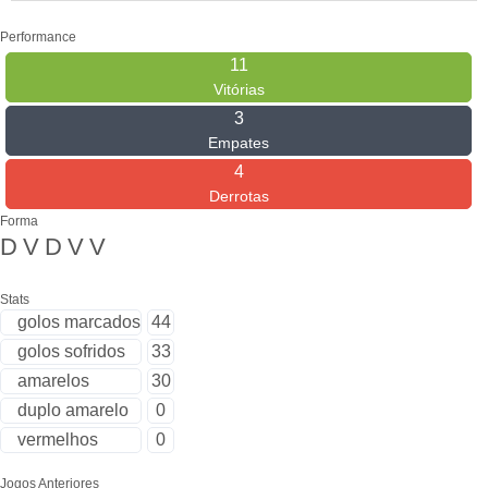
Performance
11
Vitórias
3
Empates
4
Derrotas
Forma
D
V
D
V
V
Stats
golos marcados
44
golos sofridos
33
amarelos
30
duplo amarelo
0
vermelhos
0
Jogos Anteriores