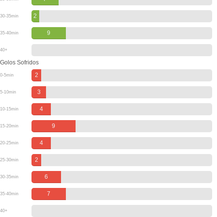
2
30-35min
9
35-40min
40+
Golos Sofridos
2
0-5min
3
5-10min
4
10-15min
9
15-20min
4
20-25min
2
25-30min
6
30-35min
7
35-40min
40+