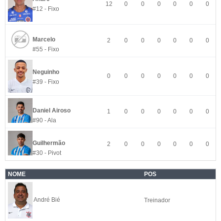
12
0
0
0
0
0
0
#12 - Fixo
Marcelo
2
0
0
0
0
0
0
#55 - Fixo
Neguinho
0
0
0
0
0
0
0
#39 - Fixo
Daniel Airoso
1
0
0
0
0
0
0
#90 - Ala
Guilhermão
2
0
0
0
0
0
0
#30 - Pivot
NOME
POS
André Bié
Treinador