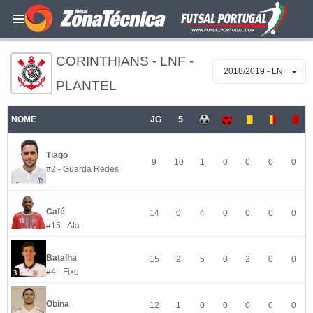
CORINTHIANS - LNF -
2018/2019 - LNF
PLANTEL
NOME
JG
5
Tiago
9
10
1
0
0
0
0
#2 - Guarda Redes
Café
14
0
4
0
0
0
0
#15 - Ala
Batalha
15
2
5
0
2
0
0
#4 - Fixo
Obina
12
1
0
0
0
0
0