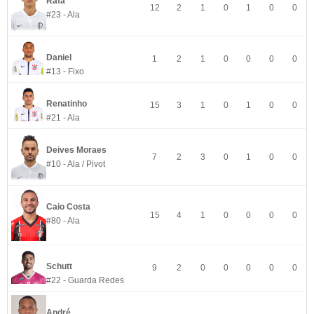
Rafa
12
2
1
0
1
0
0
#23 - Ala
Daniel
1
2
1
0
0
0
0
#13 - Fixo
Renatinho
15
3
1
0
1
0
0
#21 - Ala
Deives Moraes
7
2
3
0
1
0
0
#10 - Ala / Pivot
Caio Costa
15
4
1
0
0
0
0
#80 - Ala
Schutt
9
2
0
0
0
0
0
#22 - Guarda Redes
André