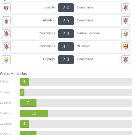
2-0
Joinville
Corinthians
2-5
Atlântico
Corinthians
2-3
Corinthians
Carlos Barbosa
3-1
Corinthians
Blumenau
2-3
Copagril
Corinthians
Golos Marcados
4
0-5min
2
5-10min
7
10-15min
12
15-20min
4
20-25min
7
25-30min