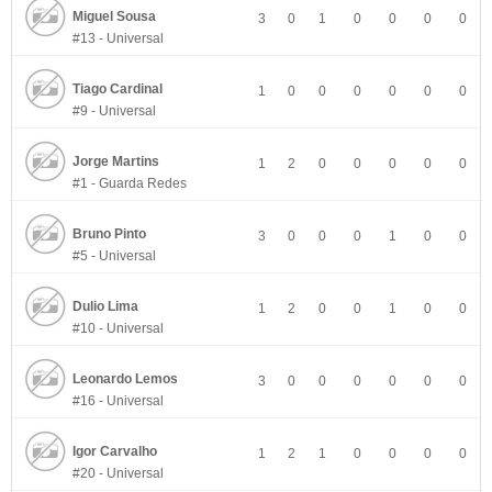
Miguel Sousa
3
0
1
0
0
0
0
#13 - Universal
Tiago Cardinal
1
0
0
0
0
0
0
#9 - Universal
Jorge Martins
1
2
0
0
0
0
0
#1 - Guarda Redes
Bruno Pinto
3
0
0
0
1
0
0
#5 - Universal
Dulio Lima
1
2
0
0
1
0
0
#10 - Universal
Leonardo Lemos
3
0
0
0
0
0
0
#16 - Universal
Igor Carvalho
1
2
1
0
0
0
0
#20 - Universal