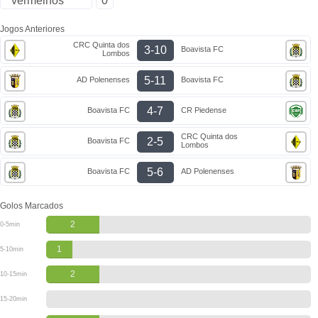
vermelhos
0
Jogos Anteriores
CRC Quinta dos
3-10
Boavista FC
Lombos
5-11
AD Polenenses
Boavista FC
4-7
Boavista FC
CR Piedense
CRC Quinta dos
2-5
Boavista FC
Lombos
5-6
Boavista FC
AD Polenenses
Golos Marcados
2
0-5min
1
5-10min
2
10-15min
15-20min