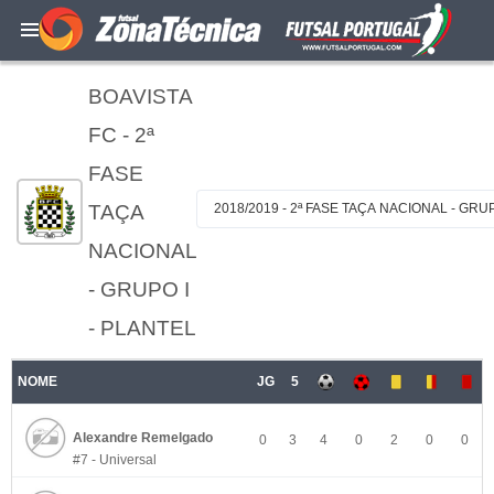
BOAVISTA
FC - 2ª
FASE
TAÇA
2018/2019 - 2ª FASE TAÇA NACIONAL - GRUP
NACIONAL
- GRUPO I
- PLANTEL
NOME
JG
5
Alexandre Remelgado
0
3
4
0
2
0
0
#7 - Universal