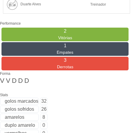
Duarte Alves
Treinador
Performance
2
Vitórias
1
Empates
3
Derrotas
Forma
V
V
D
D
D
Stats
golos marcados
32
golos sofridos
26
amarelos
8
duplo amarelo
0