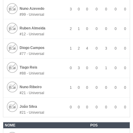
Nuno Azevedo
3
0
0
0
0
0
0
#99 - Universal
Ruben Almeida
2
1
0
0
0
0
0
#12 - Universal
Diogo Campos
1
2
4
0
3
0
0
#77 - Universal
Tiago Reis
0
3
0
0
1
0
0
#88 - Universal
Nuno Ribeiro
1
0
0
0
0
0
0
#21 - Universal
João Silva
0
0
0
0
0
0
0
#21 - Universal
NOME
POS