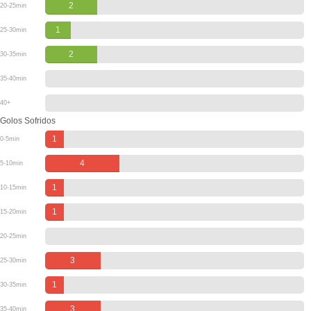
2
20-25min
1
25-30min
2
30-35min
35-40min
40+
Golos Sofridos
1
0-5min
4
5-10min
1
10-15min
1
15-20min
20-25min
3
25-30min
1
30-35min
3
35-40min