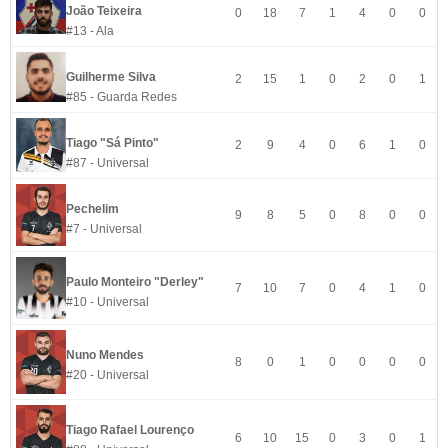
João Teixeira
0
18
7
1
4
0
0
#13 - Ala
Guilherme Silva
2
15
1
0
2
0
1
#85 - Guarda Redes
Tiago "Sá Pinto"
2
9
4
0
6
1
0
#87 - Universal
Pechelim
9
8
5
0
8
0
0
#7 - Universal
Paulo Monteiro "Derley"
7
10
7
0
4
1
0
#10 - Universal
Nuno Mendes
8
0
1
0
0
0
0
#20 - Universal
Tiago Rafael Lourenço
6
10
15
0
3
0
1