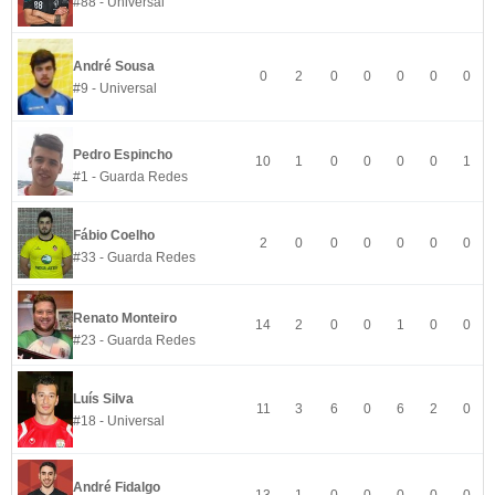
#88 - Universal
André Sousa
0
2
0
0
0
0
0
#9 - Universal
Pedro Espincho
10
1
0
0
0
0
1
#1 - Guarda Redes
Fábio Coelho
2
0
0
0
0
0
0
#33 - Guarda Redes
Renato Monteiro
14
2
0
0
1
0
0
#23 - Guarda Redes
Luís Silva
11
3
6
0
6
2
0
#18 - Universal
André Fidalgo