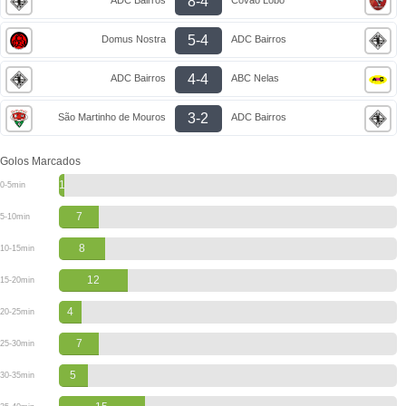
8-4
5-4
Domus Nostra
ADC Bairros
4-4
ADC Bairros
ABC Nelas
3-2
São Martinho de Mouros
ADC Bairros
Golos Marcados
1
0-5min
7
5-10min
8
10-15min
12
15-20min
4
20-25min
7
25-30min
5
30-35min