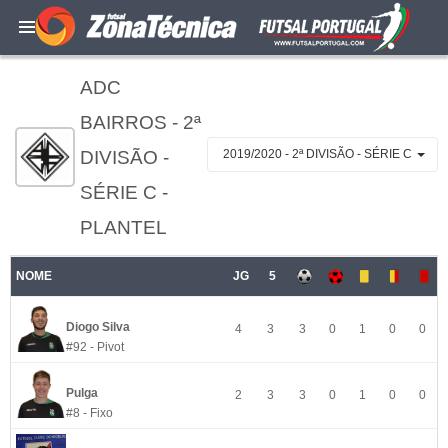
ADC
BAIRROS - 2ª
DIVISÃO -
2019/2020 - 2ª DIVISÃO - SÉRIE C
SÉRIE C -
PLANTEL
NOME
JG
5
Diogo Silva
4
3
3
0
1
0
0
#92 - Pivot
Pulga
2
3
3
0
1
0
0
#8 - Fixo