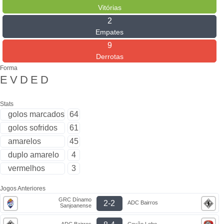
Vitórias
2
Empates
9
Derrotas
Forma
E
V
D
E
D
Stats
golos marcados
64
golos sofridos
61
amarelos
45
duplo amarelo
4
vermelhos
3
Jogos Anteriores
GRC Dínamo
2-2
ADC Bairros
Sanjoanense
ADC Bairros
Covão Lobo