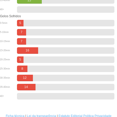
15
35-40min
40+
Golos Sofridos
5
0-5min
7
5-10min
7
10-15min
16
15-20min
5
20-25min
8
25-30min
12
30-35min
14
35-40min
40+
Ficha técnica
|
Lei da transparência
|
Estatuto Editorial
Politica Privacidade