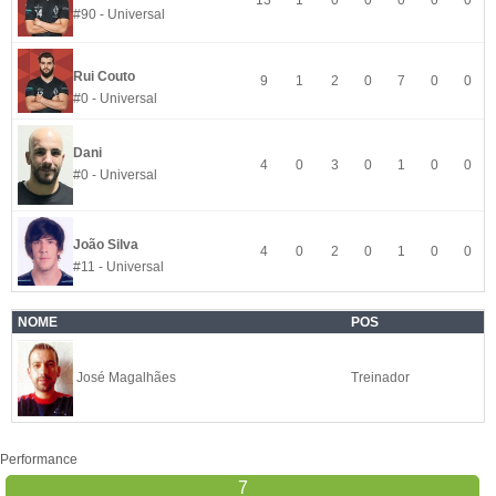
13
1
0
0
0
0
0
#90 - Universal
Rui Couto
9
1
2
0
7
0
0
#0 - Universal
Dani
4
0
3
0
1
0
0
#0 - Universal
João Silva
4
0
2
0
1
0
0
#11 - Universal
NOME
POS
José Magalhães
Treinador
Performance
7