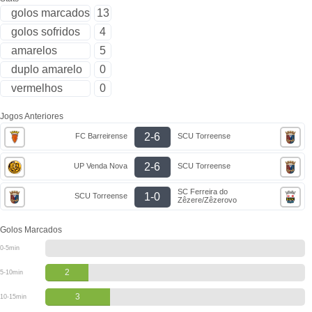
golos marcados
13
golos sofridos
4
amarelos
5
duplo amarelo
0
vermelhos
0
Jogos Anteriores
2-6
FC Barreirense
SCU Torreense
2-6
UP Venda Nova
SCU Torreense
SC Ferreira do
1-0
SCU Torreense
Zêzere/Zêzerovo
Golos Marcados
0-5min
2
5-10min
3
10-15min