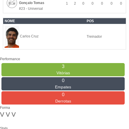
Gonçalo Tomas
1
2
0
0
0
0
0
#23 - Universal
NOME
POS
Carlos Cruz
Treinador
Performance
3
Vitórias
0
Empates
0
Derrotas
Forma
V
V
V
Stats