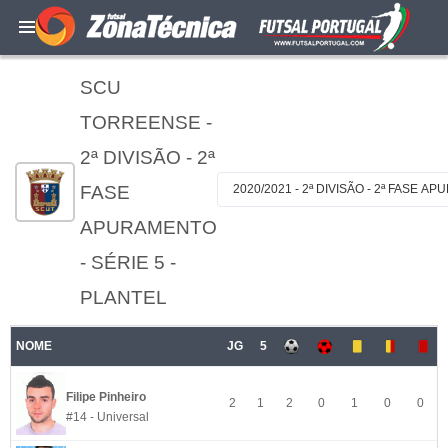
SCU
TORREENSE -
2ª DIVISÃO - 2ª
FASE
2020/2021 - 2ª DIVISÃO - 2ª FASE A
APURAMENTO
- SÉRIE 5 -
PLANTEL
NOME
JG
5
Filipe Pinheiro
2
1
2
0
1
0
0
#14 - Universal