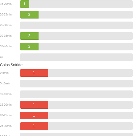
1
15-20min
2
20-25min
25-30min
2
30-35min
2
35-40min
40+
Golos Sofridos
1
0-5min
5-10min
10-15min
1
15-20min
1
20-25min
1
25-30min