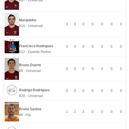
#97 - Universal
Marquinho
3
0
0
0
0
0
0
#16 - Universal
Francisco Rodrigues
0
0
0
0
0
0
0
#12 - Guarda Redes
Bruno Duarte
0
0
0
0
0
0
0
#8 - Universal
Rodrigo Rodrigues
0
0
0
0
0
0
0
#20 - Universal
Bruno Santos
1
2
3
0
0
0
0
#6 - Ala