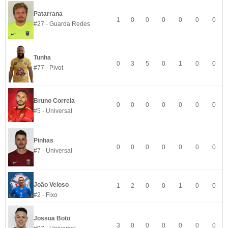
Patarrana
1
0
0
0
0
0
0
#27 - Guarda Redes
Tunha
0
3
5
0
1
0
0
#77 - Pivot
Bruno Correia
0
0
0
0
0
0
0
#5 - Universal
Pinhas
0
0
0
0
0
0
0
#7 - Universal
João Veloso
1
2
0
0
1
0
0
#2 - Fixo
Jossua Boto
3
0
0
0
0
0
0