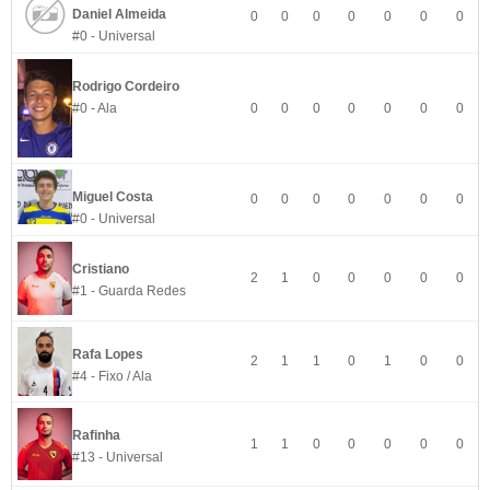
Daniel Almeida
0
0
0
0
0
0
0
#0 - Universal
Rodrigo Cordeiro
#0 - Ala
0
0
0
0
0
0
0
Miguel Costa
0
0
0
0
0
0
0
#0 - Universal
Cristiano
2
1
0
0
0
0
0
#1 - Guarda Redes
Rafa Lopes
2
1
1
0
1
0
0
#4 - Fixo / Ala
Rafinha
1
1
0
0
0
0
0
#13 - Universal