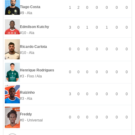
Tiago Costa
1
2
0
0
0
0
0
#9 - Ala
Edmilson Kutchy
3
0
1
0
1
0
0
#10 - Ala
Ricardo Carlota
0
0
0
0
0
0
0
#10 - Ala
Henrique Rodrigues
0
0
0
0
0
0
0
#3 - Fixo / Ala
Ruizinho
3
0
0
0
0
0
0
#3 - Ala
Freddy
0
0
0
0
0
0
0
#0 - Universal