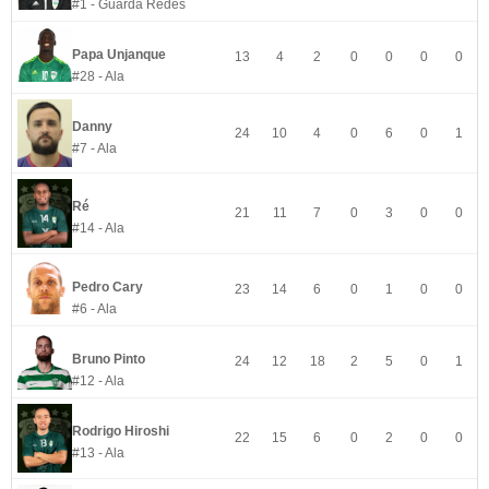
#1 - Guarda Redes
Papa Unjanque
13
4
2
0
0
0
0
#28 - Ala
Danny
24
10
4
0
6
0
1
#7 - Ala
Ré
21
11
7
0
3
0
0
#14 - Ala
Pedro Cary
23
14
6
0
1
0
0
#6 - Ala
Bruno Pinto
24
12
18
2
5
0
1
#12 - Ala
Rodrigo Hiroshi
22
15
6
0
2
0
0
#13 - Ala