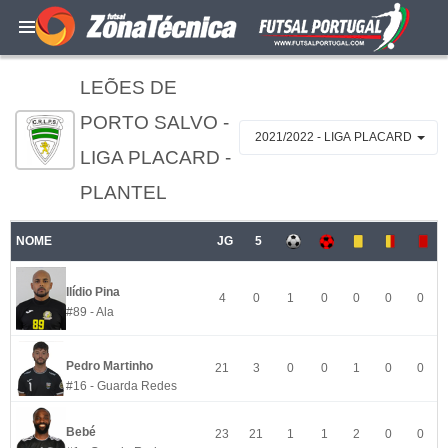
LEÕES DE
PORTO SALVO -
2021/2022 - LIGA PLACARD
LIGA PLACARD -
PLANTEL
NOME
JG
5
Ilídio Pina
4
0
1
0
0
0
0
#89 - Ala
Pedro Martinho
21
3
0
0
1
0
0
#16 - Guarda Redes
Bebé
23
21
1
1
2
0
0