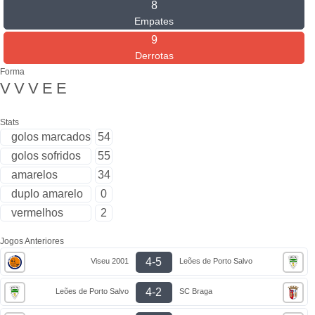
8
Empates
9
Derrotas
Forma
V
V
V
E
E
Stats
golos marcados
54
golos sofridos
55
amarelos
34
duplo amarelo
0
vermelhos
2
Jogos Anteriores
4-5
Viseu 2001
Leões de Porto Salvo
4-2
Leões de Porto Salvo
SC Braga