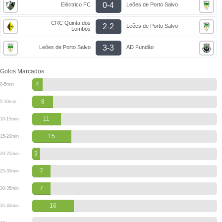
0-4
Eléctrico FC
Leões de Porto Salvo
CRC Quinta dos
2-2
Leões de Porto Salvo
Lombos
3-3
Leões de Porto Salvo
AD Fundão
Golos Marcados
4
0-5min
8
5-10min
11
10-15min
15
15-20min
3
20-25min
7
25-30min
7
30-35min
16
35-40min