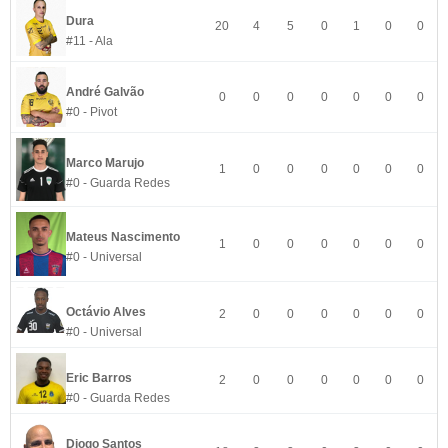
Dura
20
4
5
0
1
0
0
#11 - Ala
André Galvão
0
0
0
0
0
0
0
#0 - Pivot
Marco Marujo
1
0
0
0
0
0
0
#0 - Guarda Redes
Mateus Nascimento
1
0
0
0
0
0
0
#0 - Universal
Octávio Alves
2
0
0
0
0
0
0
#0 - Universal
Eric Barros
2
0
0
0
0
0
0
#0 - Guarda Redes
Diogo Santos