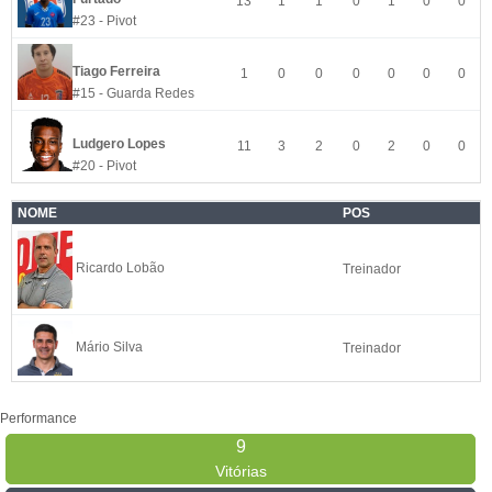
13
1
1
0
1
0
0
#23 - Pivot
Tiago Ferreira
1
0
0
0
0
0
0
#15 - Guarda Redes
Ludgero Lopes
11
3
2
0
2
0
0
#20 - Pivot
NOME
POS
Ricardo Lobão
Treinador
Mário Silva
Treinador
Performance
9
Vitórias