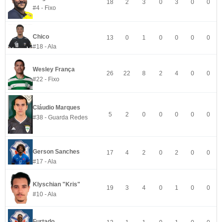
18
2
3
0
3
0
0
#4 - Fixo
Chico
13
0
1
0
0
0
0
#18 - Ala
Wesley França
26
22
8
2
4
0
0
#22 - Fixo
Cláudio Marques
5
2
0
0
0
0
0
#38 - Guarda Redes
Gerson Sanches
17
4
2
0
2
0
0
#17 - Ala
Klyschian "Kris"
19
3
4
0
1
0
0
#10 - Ala
Furtado