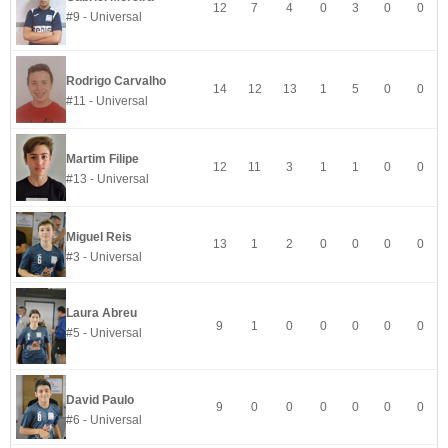
12
7
4
0
3
0
0
#9 - Universal
Rodrigo Carvalho
14
12
13
1
5
0
0
#11 - Universal
Martim Filipe
12
11
3
1
1
0
0
#13 - Universal
Miguel Reis
13
1
2
0
0
0
0
#3 - Universal
Laura Abreu
9
1
0
0
0
0
0
#5 - Universal
David Paulo
9
0
0
0
0
0
0
#6 - Universal