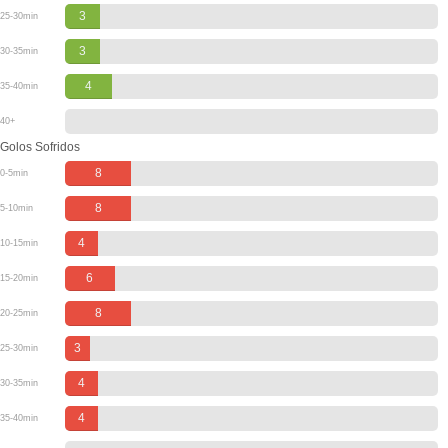
3
25-30min
3
30-35min
4
35-40min
40+
Golos Sofridos
8
0-5min
8
5-10min
4
10-15min
6
15-20min
8
20-25min
3
25-30min
4
30-35min
4
35-40min