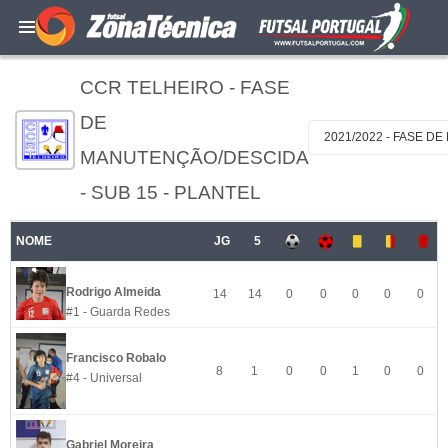
CCR TELHEIRO - FASE
DE
2021/2022 - FASE D
MANUTENÇÃO/DESCIDA
- SUB 15 - PLANTEL
NOME
JG
5
Rodrigo Almeida
14
14
0
0
0
0
0
#1 - Guarda Redes
Francisco Robalo
8
1
0
0
1
0
0
#4 - Universal
Gabriel Moreira