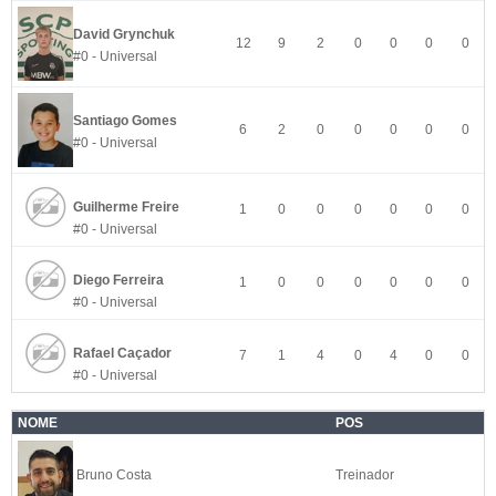
David Grynchuk
12
9
2
0
0
0
0
#0 - Universal
Santiago Gomes
6
2
0
0
0
0
0
#0 - Universal
Guilherme Freire
1
0
0
0
0
0
0
#0 - Universal
Diego Ferreira
1
0
0
0
0
0
0
#0 - Universal
Rafael Caçador
7
1
4
0
4
0
0
#0 - Universal
NOME
POS
Bruno Costa
Treinador