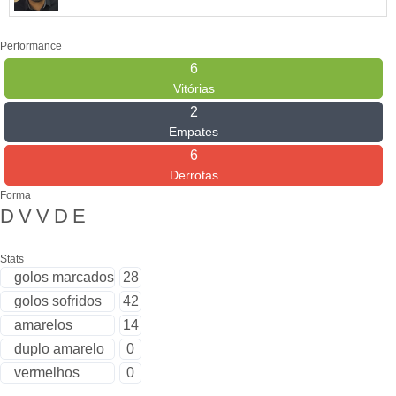
Performance
6
Vitórias
2
Empates
6
Derrotas
Forma
D
V
V
D
E
Stats
golos marcados
28
golos sofridos
42
amarelos
14
duplo amarelo
0
vermelhos
0