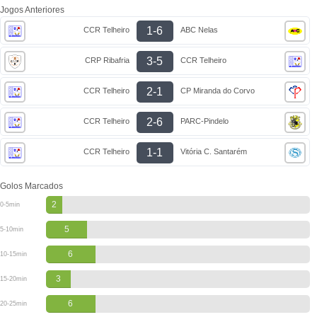
Jogos Anteriores
1-6
CCR Telheiro
ABC Nelas
3-5
CRP Ribafria
CCR Telheiro
2-1
CCR Telheiro
CP Miranda do Corvo
2-6
CCR Telheiro
PARC-Pindelo
1-1
CCR Telheiro
Vitória C. Santarém
Golos Marcados
2
0-5min
5
5-10min
6
10-15min
3
15-20min
6
20-25min