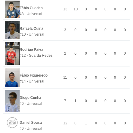
Fábio Guedes
13
10
3
0
0
0
0
#8 - Universal
Rafaela Quina
3
0
0
0
0
0
0
#10 - Universal
Rodrigo Paiva
2
0
0
0
0
0
0
#12 - Guarda Redes
Fábio Figueiredo
11
0
0
0
0
0
0
#14 - Universal
Diogo Cunha
7
1
0
0
0
0
0
#0 - Universal
Daniel Sousa
12
0
1
0
0
0
0
#0 - Universal