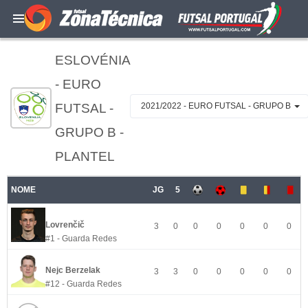
ESLOVÉNIA
- EURO
FUTSAL -
2021/2022 - EURO FUTSAL - GRUPO B
GRUPO B -
PLANTEL
NOME
JG
5
Lovrenčič
3
0
0
0
0
0
0
#1 - Guarda Redes
Nejc Berzelak
3
3
0
0
0
0
0
#12 - Guarda Redes