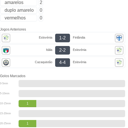
amarelos
2
duplo amarelo
0
vermelhos
0
Jogos Anteriores
1-2
Eslovénia
Finlândia
2-2
Itália
Eslovénia
4-4
Cazaquistão
Eslovénia
Golos Marcados
0-5min
5-10min
1
10-15min
15-20min
1
20-25min