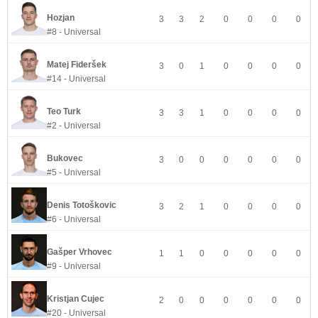
Hozjan
3
3
2
0
0
0
0
#8 - Universal
Matej Fideršek
3
0
1
0
0
0
0
#14 - Universal
Teo Turk
3
3
1
0
0
0
0
#2 - Universal
Bukovec
3
0
0
0
0
0
0
#5 - Universal
Denis Totoškovic
3
2
1
0
0
0
0
#6 - Universal
Gašper Vrhovec
1
1
0
0
0
0
0
#9 - Universal
Kristjan Cujec
2
0
0
0
0
0
0
#20 - Universal