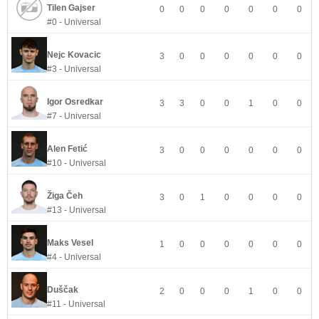
Tilen Gajser
0
0
0
0
0
0
0
#0 - Universal
Nejc Kovacic
3
0
0
0
0
0
0
#3 - Universal
Igor Osredkar
3
3
0
0
1
0
0
#7 - Universal
Alen Fetić
3
0
0
0
0
0
0
#10 - Universal
Žiga Čeh
3
0
1
0
0
0
0
#13 - Universal
Maks Vesel
1
0
0
0
0
0
0
#4 - Universal
Duščak
2
0
0
0
1
0
0
#11 - Universal