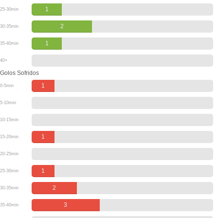
1
25-30min
2
30-35min
1
35-40min
40+
Golos Sofridos
1
0-5min
5-10min
10-15min
1
15-20min
20-25min
1
25-30min
2
30-35min
3
35-40min