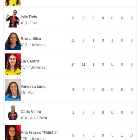
Inês Reis
0
0
0
0
0
0
0
#13 - Fixo
Bruna Silva
13
0
1
0
1
0
0
#13 - Universal
Lia Castro
14
11
1
0
0
0
0
#17 - Universal
Vanessa Lima
3
0
0
0
0
0
0
#6 - Ala
Cátia Vieira
1
0
0
0
0
0
0
#18 - Ala / Pivot
Ana Frasco "Ritinha"
9
7
5
0
5
1
0
#20 - Universal