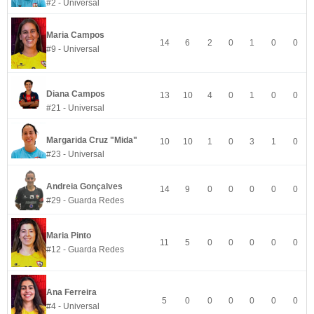
#2 - Universal
Maria Campos
14
6
2
0
1
0
0
#9 - Universal
Diana Campos
13
10
4
0
1
0
0
#21 - Universal
Margarida Cruz "Mida"
10
10
1
0
3
1
0
#23 - Universal
Andreia Gonçalves
14
9
0
0
0
0
0
#29 - Guarda Redes
Maria Pinto
11
5
0
0
0
0
0
#12 - Guarda Redes
Ana Ferreira
5
0
0
0
0
0
0
#4 - Universal