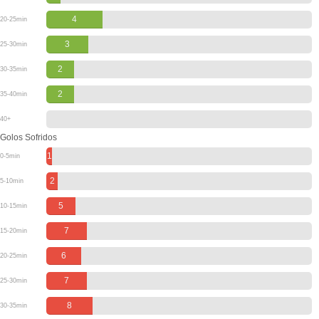
4
20-25min
3
25-30min
2
30-35min
2
35-40min
40+
Golos Sofridos
1
0-5min
2
5-10min
5
10-15min
7
15-20min
6
20-25min
7
25-30min
8
30-35min