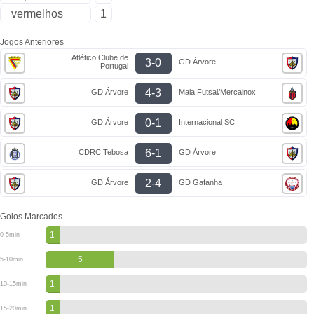
vermelhos
1
Jogos Anteriores
Atlético Clube de
3-0
GD Árvore
Portugal
4-3
GD Árvore
Maia Futsal/Mercainox
0-1
GD Árvore
Internacional SC
6-1
CDRC Tebosa
GD Árvore
2-4
GD Árvore
GD Gafanha
Golos Marcados
1
0-5min
5
5-10min
1
10-15min
1
15-20min