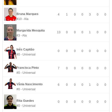
Bruna Marques
4
1
0
0
3
0
0
#10 - Ala
Margarida Mesquita
13
0
0
0
1
0
0
#3 - Ala
Inês Capitão
0
0
0
0
0
0
0
#0 - Universal
Francisca Pinto
7
0
0
0
0
0
0
#0 - Universal
Vânia Nascimento
6
0
0
0
1
0
0
#0 - Universal
Rita Guedes
0
0
0
0
0
0
0
#0 - Universal