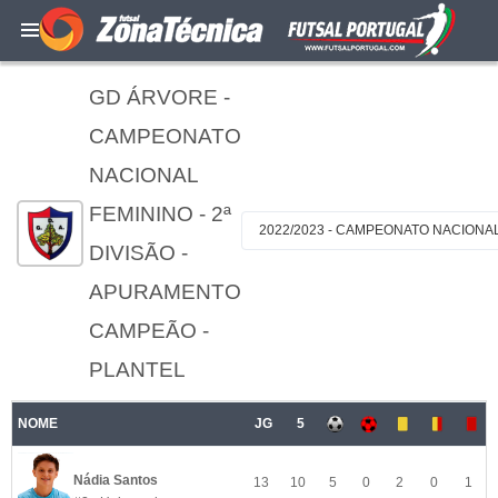
GD ÁRVORE -
CAMPEONATO
NACIONAL
FEMININO - 2ª
2022/2023 - CAMPEONATO NACIONAL
DIVISÃO -
APURAMENTO
CAMPEÃO -
PLANTEL
NOME
JG
5
Nádia Santos
13
10
5
0
2
0
1