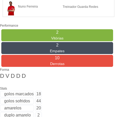
Nuno Ferreira
Treinador Guarda Redes
Performance
2
Vitórias
2
Empates
10
Derrotas
Forma
D
V
D
D
D
Stats
golos marcados
18
golos sofridos
44
amarelos
20
duplo amarelo
2