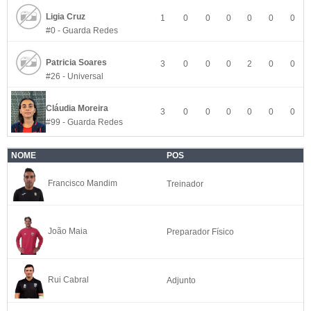
Ligia Cruz
1
0
0
0
0
0
0
#0 - Guarda Redes
Patricia Soares
3
0
0
0
2
0
0
#26 - Universal
Cláudia Moreira
3
0
0
0
0
0
0
#99 - Guarda Redes
NOME
POS
Francisco Mandim
Treinador
João Maia
Preparador Físico
Rui Cabral
Adjunto