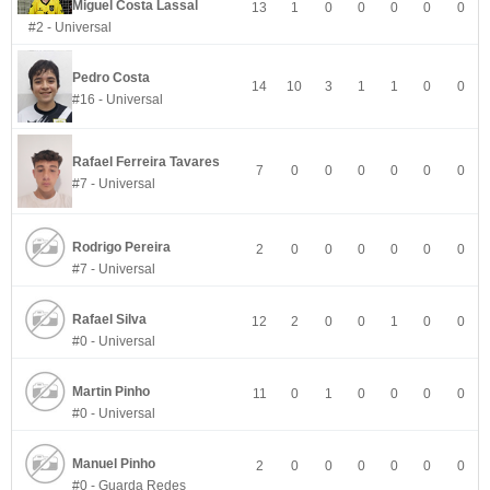
Miguel Costa Lassal
13
1
0
0
0
0
0
#2 - Universal
Pedro Costa
14
10
3
1
1
0
0
#16 - Universal
Rafael Ferreira Tavares
7
0
0
0
0
0
0
#7 - Universal
Rodrigo Pereira
2
0
0
0
0
0
0
#7 - Universal
Rafael Silva
12
2
0
0
1
0
0
#0 - Universal
Martin Pinho
11
0
1
0
0
0
0
#0 - Universal
Manuel Pinho
2
0
0
0
0
0
0
#0 - Guarda Redes