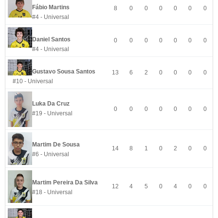
Fábio Martins
8
0
0
0
0
0
0
#4 - Universal
Daniel Santos
0
0
0
0
0
0
0
#4 - Universal
Gustavo Sousa Santos
13
6
2
0
0
0
0
#10 - Universal
Luka Da Cruz
0
0
0
0
0
0
0
#19 - Universal
Martim De Sousa
14
8
1
0
2
0
0
#6 - Universal
Martim Pereira Da Silva
12
4
5
0
4
0
0
#18 - Universal