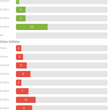
1
20-25min
3
25-30min
3
30-35min
10
35-40min
40+
Golos Sofridos
3
0-5min
4
5-10min
6
10-15min
8
15-20min
3
20-25min
7
25-30min
11
30-35min
9
35-40min