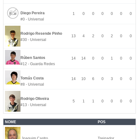
Diego Pereira
1
0
0
0
0
0
0
#0 - Universal
Rodrigo Resende Pinho
13
4
2
0
2
0
0
#30 - Universal
Rúben Santos
14
14
0
0
1
0
0
#12 - Guarda Redes
Tomás Costa
14
10
6
0
3
0
0
#8 - Universal
Rodrigo Oliveira
5
1
1
0
0
0
0
#13 - Universal
NOME
POS
Joaquim Castro
Treinador