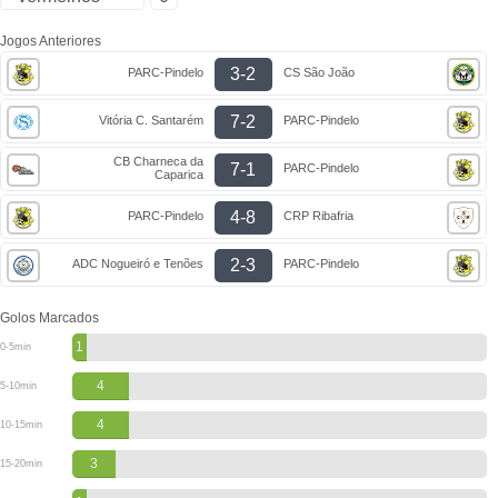
Jogos Anteriores
3-2
PARC-Pindelo
CS São João
7-2
Vitória C. Santarém
PARC-Pindelo
CB Charneca da
7-1
PARC-Pindelo
Caparica
4-8
PARC-Pindelo
CRP Ribafria
2-3
ADC Nogueiró e Tenões
PARC-Pindelo
Golos Marcados
1
0-5min
4
5-10min
4
10-15min
3
15-20min