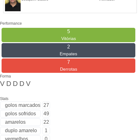
Performance
5
Vitórias
2
Empates
7
Derrotas
Forma
V
D
D
D
V
Stats
golos marcados
27
golos sofridos
49
amarelos
22
duplo amarelo
1
vermelhos
0