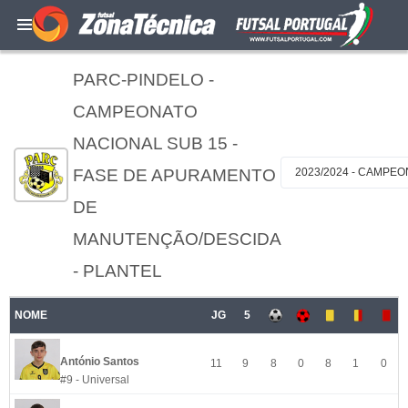
PARC-PINDELO -
CAMPEONATO
NACIONAL SUB 15 -
FASE DE APURAMENTO
2023/2024 - CAMPE
DE
MANUTENÇÃO/DESCIDA
- PLANTEL
NOME
JG
5
António Santos
11
9
8
0
8
1
0
#9 - Universal