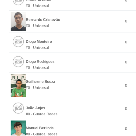
0
#0 - Universal
Bernardo Cristovão
0
#0 - Universal
Diogo Monteiro
0
#0 - Universal
Diogo Rodrigues
0
#0 - Universal
Guilherme Souza
0
#0 - Universal
João Anjos
0
#0 - Guarda Redes
Manuel Berlinda
0
#0 - Guarda Redes