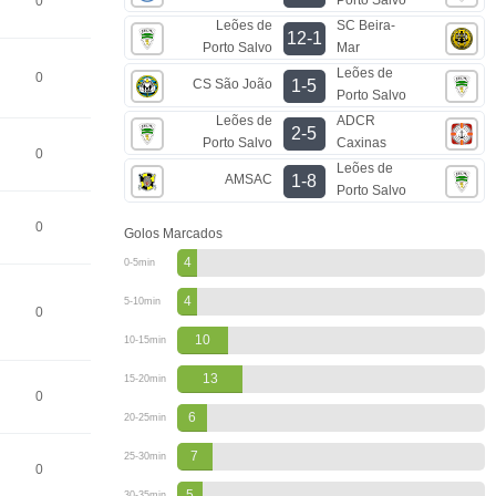
0
Leões de
SC Beira-
12-1
Porto Salvo
Mar
Leões de
0
CS São João
1-5
Porto Salvo
Leões de
ADCR
2-5
Porto Salvo
Caxinas
0
Leões de
AMSAC
1-8
Porto Salvo
0
Golos Marcados
4
0-5min
4
5-10min
0
10
10-15min
13
15-20min
0
6
20-25min
7
25-30min
0
5
30-35min