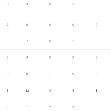
3
3
0
3
0
3
0
0
0
0
1
7
0
2
0
1
4
0
0
0
10
0
1
0
0
8
12
0
5
1
7
1
2
3
0