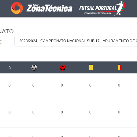
NATO
E
2023/2024 - CAMPEONATO NACIONAL SUB 17 - APURAMENTO DE
5
0
0
0
0
0
0
0
0
0
0