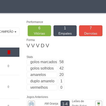
Performance
6
1
7
 CAMPEÃO
Vitórias
Empates
Derrotas
Forma
V
V
V
D
V
Stats
golos marcados
58
0
golos sofridos
42
amarelos
20
duplo amarelo
1
0
vermelhos
0
Jogos Anteriores
Leões de
AM Granja
1-4
Porto Salvo