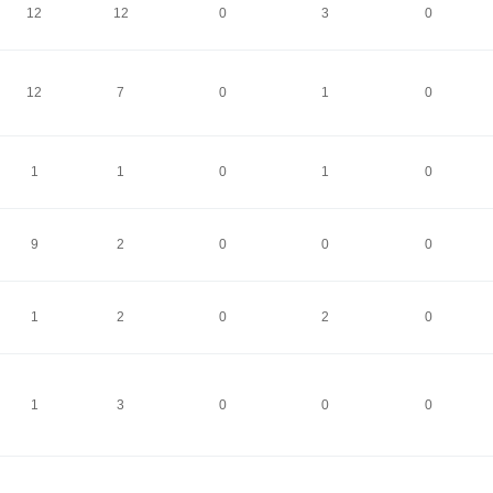
12
12
0
3
0
12
7
0
1
0
1
1
0
1
0
9
2
0
0
0
1
2
0
2
0
1
3
0
0
0