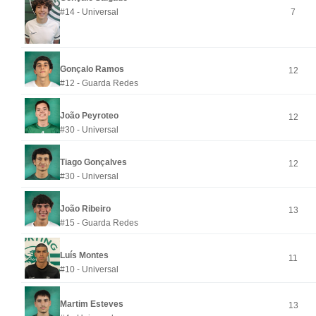
#14 - Universal
7
Gonçalo Ramos
12
#12 - Guarda Redes
João Peyroteo
12
#30 - Universal
Tiago Gonçalves
12
#30 - Universal
João Ribeiro
13
#15 - Guarda Redes
Luís Montes
11
#10 - Universal
Martim Esteves
13