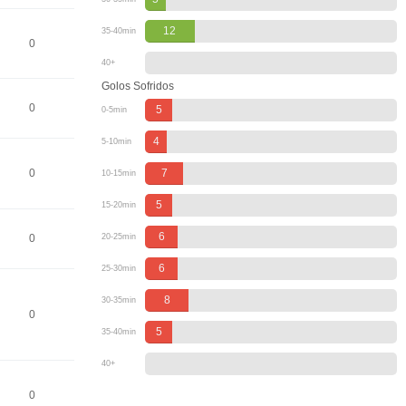
12
35-40min
0
40+
Golos Sofridos
0
5
0-5min
4
5-10min
0
7
10-15min
5
15-20min
6
0
20-25min
6
25-30min
8
30-35min
0
5
35-40min
40+
0