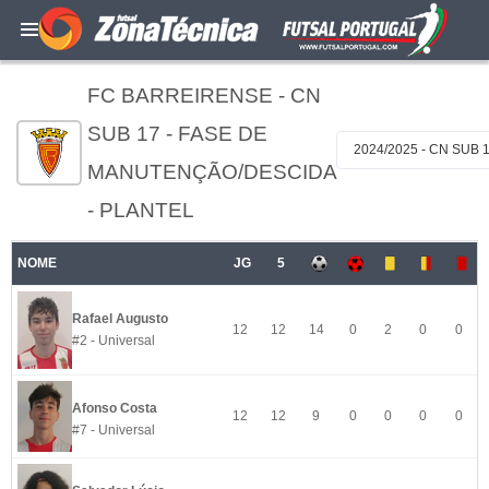
FC BARREIRENSE - CN
SUB 17 - FASE DE
2024/2025 - CN SUB
MANUTENÇÃO/DESCIDA
- PLANTEL
NOME
JG
5
Rafael Augusto
12
12
14
0
2
0
0
#2 - Universal
Afonso Costa
12
12
9
0
0
0
0
#7 - Universal