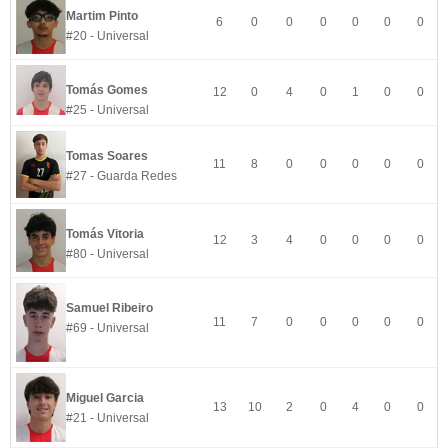
Martim Pinto
6
0
0
0
0
0
0
#20 - Universal
Tomás Gomes
12
0
4
0
1
0
0
#25 - Universal
Tomas Soares
11
8
0
0
0
0
0
#27 - Guarda Redes
Tomás Vitoria
12
3
4
0
0
0
0
#80 - Universal
Samuel Ribeiro
11
7
0
0
0
0
0
#69 - Universal
Miguel Garcia
13
10
2
0
4
0
0
#21 - Universal