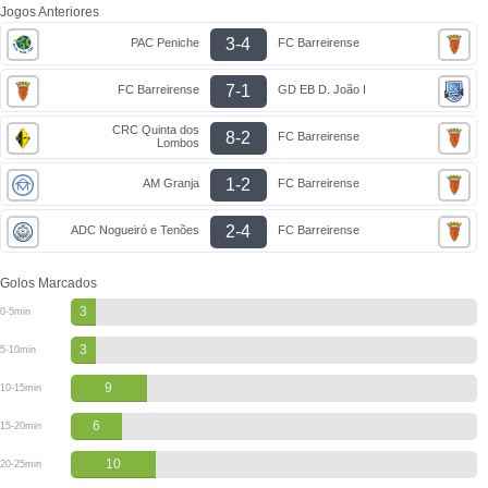
Jogos Anteriores
3-4
PAC Peniche
FC Barreirense
7-1
FC Barreirense
GD EB D. João I
CRC Quinta dos
8-2
FC Barreirense
Lombos
1-2
AM Granja
FC Barreirense
2-4
ADC Nogueiró e Tenões
FC Barreirense
Golos Marcados
3
0-5min
3
5-10min
9
10-15min
6
15-20min
10
20-25min