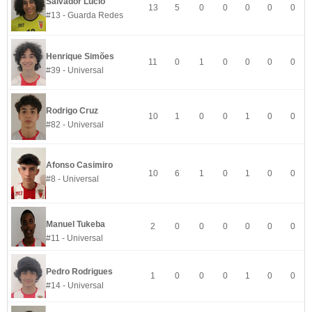
Salvador Lúcio
13
5
0
0
0
0
0
#13 - Guarda Redes
Henrique Simões
11
0
1
0
0
0
0
#39 - Universal
Rodrigo Cruz
10
1
0
0
1
0
0
#82 - Universal
Afonso Casimiro
10
6
1
0
1
0
0
#8 - Universal
Manuel Tukeba
2
0
0
0
0
0
0
#11 - Universal
Pedro Rodrigues
1
0
0
0
1
0
0
#14 - Universal