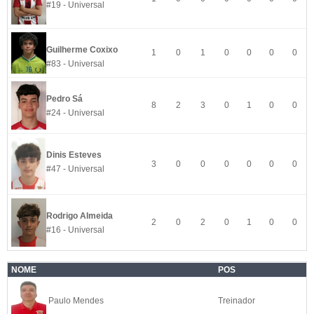
#19 - Universal
Guilherme Coxixo
1
0
1
0
0
0
0
#83 - Universal
Pedro Sá
8
2
3
0
1
0
0
#24 - Universal
Dinis Esteves
3
0
0
0
0
0
0
#47 - Universal
Rodrigo Almeida
2
0
2
0
1
0
0
#16 - Universal
NOME
POS
Paulo Mendes
Treinador