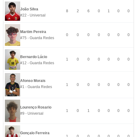
João Silva
8
2
6
0
1
0
0
#22 - Universal
Martim Pereira
0
0
0
0
0
0
0
#75 - Guarda Redes
Bernardo Lúcio
1
0
0
0
0
0
0
#12 - Guarda Redes
Afonso Morais
1
0
0
0
0
0
0
#1 - Guarda Redes
Lourenço Rosario
1
0
1
0
0
0
0
#9 - Universal
Gonçalo Ferreira
1
0
0
0
0
0
0