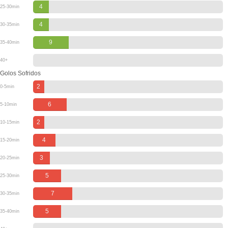
4
25-30min
4
30-35min
9
35-40min
40+
Golos Sofridos
2
0-5min
6
5-10min
2
10-15min
4
15-20min
3
20-25min
5
25-30min
7
30-35min
5
35-40min