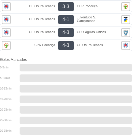
3-3
CF Os Paulenses
CPR Pocariça
Juventude S.
4-1
CF Os Paulenses
Campinense
4-3
CF Os Paulenses
CDR Águias Unidas
4-3
CPR Pocariça
CF Os Paulenses
Golos Marcados
0-5min
5-10min
10-15min
15-20min
20-25min
25-30min
30-35min