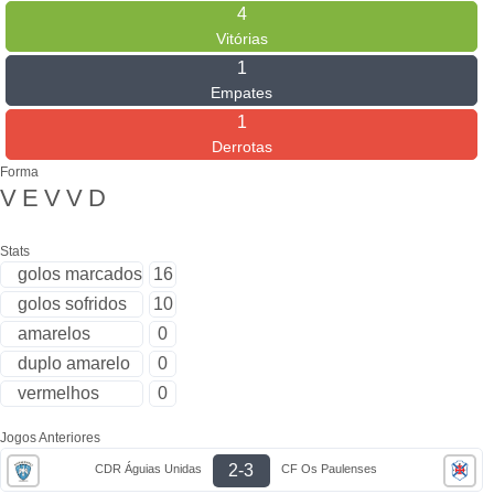
4
Vitórias
1
Empates
1
Derrotas
Forma
V
E
V
V
D
Stats
golos marcados
16
golos sofridos
10
amarelos
0
duplo amarelo
0
vermelhos
0
Jogos Anteriores
2-3
CDR Águias Unidas
CF Os Paulenses