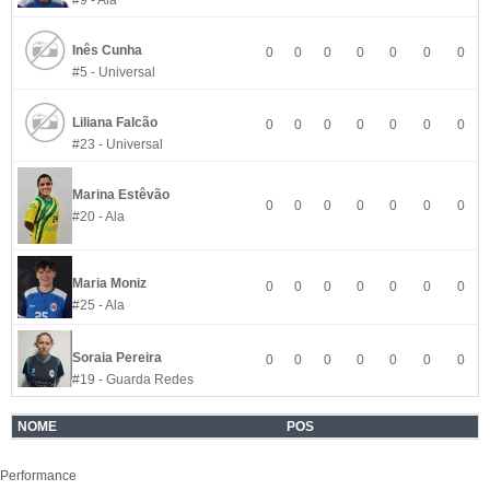
#9 - Ala
Inês Cunha
0
0
0
0
0
0
0
#5 - Universal
Liliana Falcão
0
0
0
0
0
0
0
#23 - Universal
Marina Estêvão
0
0
0
0
0
0
0
#20 - Ala
Maria Moniz
0
0
0
0
0
0
0
#25 - Ala
Soraia Pereira
0
0
0
0
0
0
0
#19 - Guarda Redes
NOME
POS
Performance