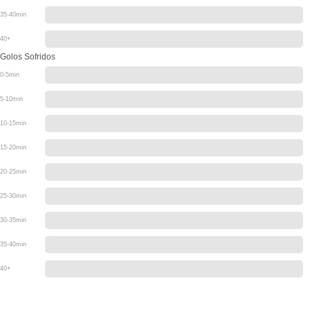
35-40min
40+
Golos Sofridos
0-5min
5-10min
10-15min
15-20min
20-25min
25-30min
30-35min
35-40min
40+