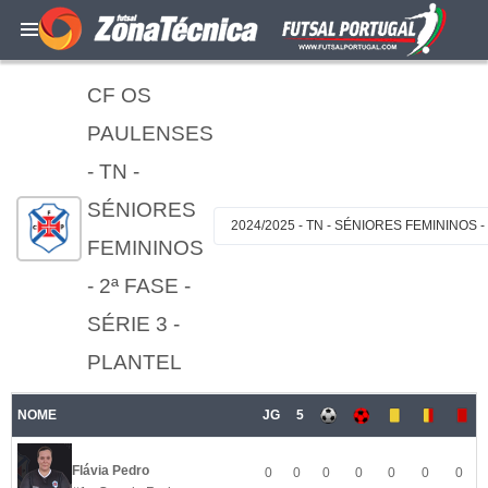
CF OS
PAULENSES
- TN -
SÉNIORES
2024/2025 - TN - SÉNIORES FEMININOS - 
FEMININOS
- 2ª FASE -
SÉRIE 3 -
PLANTEL
NOME
JG
5
Flávia Pedro
0
0
0
0
0
0
0