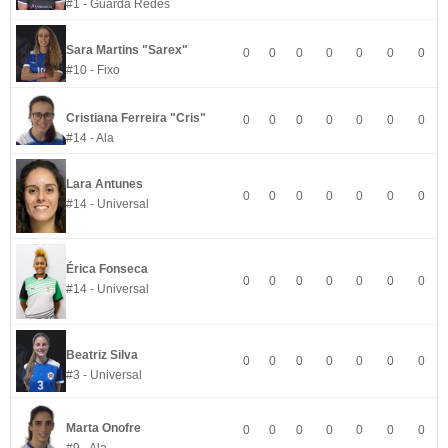
#1 - Guarda Redes
Sara Martins "Sarex"
0
0
0
0
0
0
0
#10 - Fixo
Cristiana Ferreira "Cris"
0
0
0
0
0
0
0
#14 - Ala
Lara Antunes
0
0
0
0
0
0
0
#14 - Universal
Érica Fonseca
0
0
0
0
0
0
0
#14 - Universal
Beatriz Silva
0
0
0
0
0
0
0
#3 - Universal
Marta Onofre
0
0
0
0
0
0
0