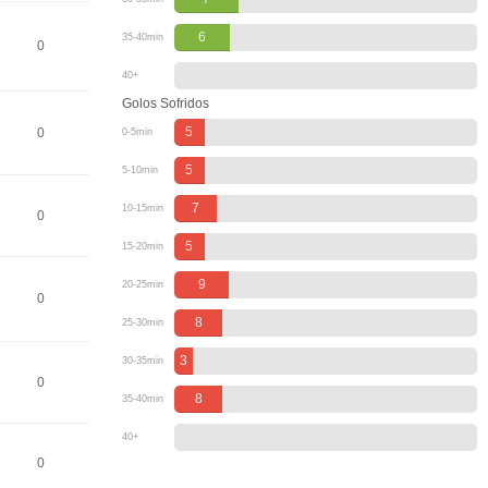
6
35-40min
0
40+
Golos Sofridos
5
0
0-5min
5
5-10min
7
10-15min
0
5
15-20min
9
20-25min
0
8
25-30min
3
30-35min
0
8
35-40min
40+
0