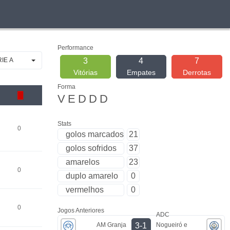
Performance
RIE A
3
4
7
Vitórias
Empates
Derrotas
Forma
V
E
D
D
D
Stats
0
golos marcados
21
golos sofridos
37
amarelos
23
0
duplo amarelo
0
vermelhos
0
0
Jogos Anteriores
ADC
AM Granja
Nogueiró e
3-1