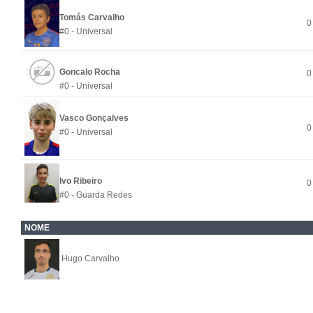
Tomás Carvalho
0
#0 - Universal
Goncalo Rocha
0
#0 - Universal
Vasco Gonçalves
0
#0 - Universal
Ivo Ribeiro
0
#0 - Guarda Redes
NOME
Hugo Carvalho