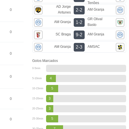
Tenões
AD Jorge
AM Granja
2-2
0
Antunes
GR Olival
AM Granja
1-2
Basto
0
SC Braga
AM Granja
9-2
AM Granja
AMSAC
2-3
0
Golos Marcados
0-5min
0
4
5-10min
5
10-15min
3
0
15-20min
3
20-25min
5
0
25-30min
7
30-35min