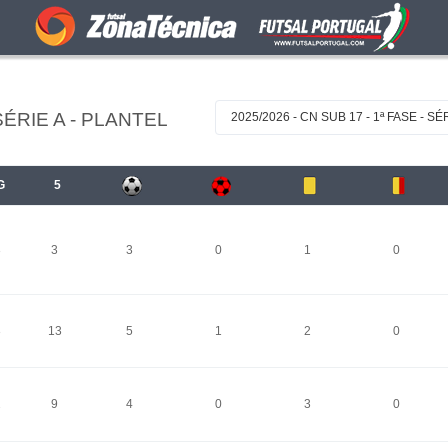
SÉRIE A - PLANTEL
2025/2026 - CN SUB 17 - 1ª FASE - SÉ
G
5
3
3
3
0
1
0
3
13
5
1
2
0
2
9
4
0
3
0