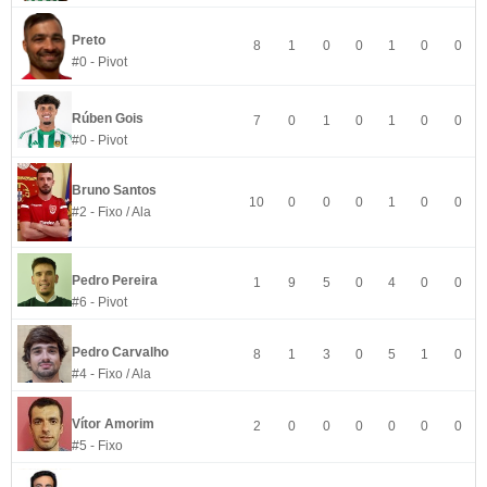
Preto
8
1
0
0
1
0
0
#0 - Pivot
Rúben Gois
7
0
1
0
1
0
0
#0 - Pivot
Bruno Santos
10
0
0
0
1
0
0
#2 - Fixo / Ala
Pedro Pereira
1
9
5
0
4
0
0
#6 - Pivot
Pedro Carvalho
8
1
3
0
5
1
0
#4 - Fixo / Ala
Vítor Amorim
2
0
0
0
0
0
0
#5 - Fixo