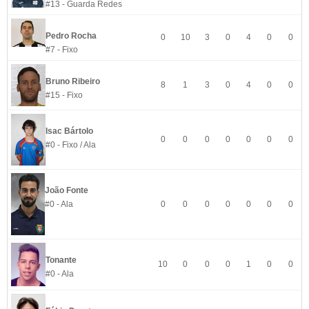
#13 - Guarda Redes
Pedro Rocha
0
10
3
0
4
0
0
#7 - Fixo
Bruno Ribeiro
8
1
3
0
4
0
0
#15 - Fixo
Isac Bártolo
0
0
0
0
0
0
0
#0 - Fixo / Ala
João Fonte
#0 - Ala
0
0
0
0
0
0
0
Tonante
10
0
0
0
1
0
0
#0 - Ala