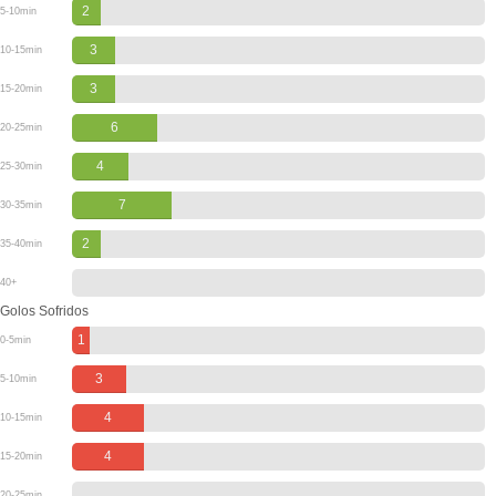
2
5-10min
3
10-15min
3
15-20min
6
20-25min
4
25-30min
7
30-35min
2
35-40min
40+
Golos Sofridos
1
0-5min
3
5-10min
4
10-15min
4
15-20min
20-25min