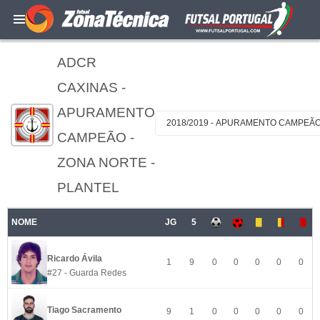
ADCR
CAXINAS -
APURAMENTO
2018/2019 - APURAMENTO CAMPEÃO
CAMPEÃO -
ZONA NORTE -
PLANTEL
NOME
JG
5
Ricardo Ávila
1
9
0
0
0
0
0
#27 - Guarda Redes
Tiago Sacramento
9
1
0
0
0
0
0