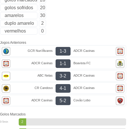
golos sofridos
20
amarelos
30
duplo amarelo
2
vermelhos
0
Jogos Anteriores
1-3
GCR Nun’Álvares
ADCR Caxinas
1-1
ADCR Caxinas
Boavista FC
3-2
ABC Nelas
ADCR Caxinas
4-1
CR Candoso
ADCR Caxinas
5-2
ADCR Caxinas
Covão Lobo
Golos Marcados
2
0-5min