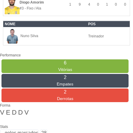
Diogo Amorim
1
9
4
0
1
0
0
#3 - Fixo / Ala
NOME
POS
Nuno Silva
Treinador
Performance
6
Vitórias
2
Empates
2
Derrotas
Forma
V
E
D
D
V
Stats
golos marcados
28