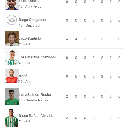
Fábio Duarte
0
0
0
0
0
0
0
#0 - Ala / Pivot
Diogo Gonçalves
3
0
0
0
0
0
0
#0 - Universal
João Baptista
4
4
2
0
2
1
0
#0 - Ala
José Martins "Zezinho"
8
0
3
0
2
0
0
#0 - Ala
Bebé
0
5
5
0
3
0
0
#0 - Ala
João Salazar Rocha
2
0
0
0
0
0
0
#0 - Guarda Redes
Diogo Rafael Almeida
2
0
0
0
1
0
0
#0 - Ala