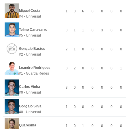
Miguel Costa
1
3
6
0
0
0
0
#4 - Universal
Telmo Canavarro
3
1
1
0
3
0
0
#5 - Universal
Gonçalo Bastos
2
1
0
0
0
0
0
#2 - Universal
Leandro Rodrigues
0
2
0
0
0
0
1
#1 - Guarda Redes
Carlos Vinha
3
0
0
0
0
0
0
#0 - Universal
Gonçalo Silva
1
0
0
0
0
0
0
#0 - Universal
Quaresma
1
0
1
0
0
0
0