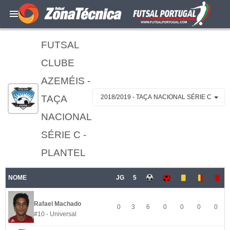
FUTSAL
CLUBE
AZEMÉIS -
TAÇA
2018/2019 - TAÇA NACIONAL SÉRIE C
NACIONAL
SÉRIE C -
PLANTEL
NOME
JG
5
Rafael Machado
0
3
6
0
0
0
0
#10 - Universal