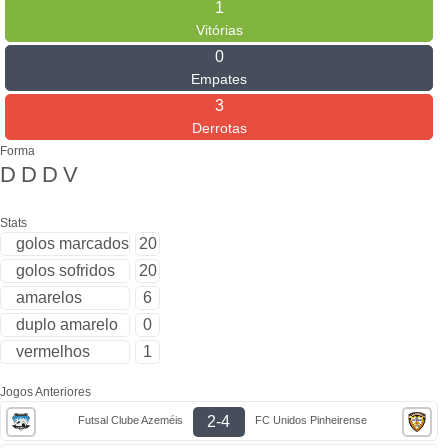
1
Vitórias
0
Empates
3
Derrotas
Forma
D
D
D
V
Stats
golos marcados
20
golos sofridos
20
amarelos
6
duplo amarelo
0
vermelhos
1
Jogos Anteriores
2-4
Futsal Clube Azeméis
FC Unidos Pinheirense