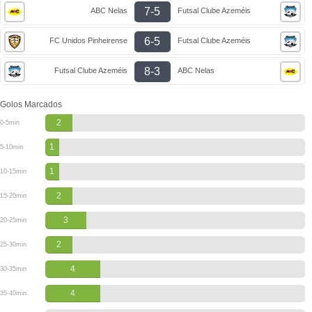
7-5
ABC Nelas
Futsal Clube Azeméis
6-5
FC Unidos Pinheirense
Futsal Clube Azeméis
8-3
Futsal Clube Azeméis
ABC Nelas
Golos Marcados
2
0-5min
1
5-10min
1
10-15min
2
15-20min
3
20-25min
2
25-30min
4
30-35min
4
35-40min