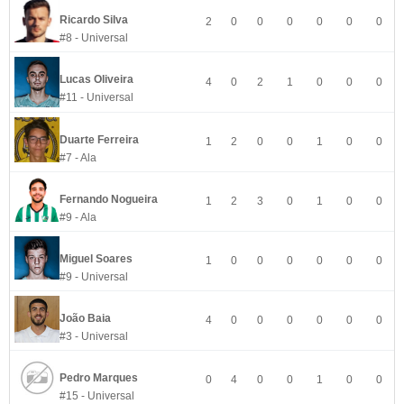
Ricardo Silva
2
0
0
0
0
0
0
#8 - Universal
Lucas Oliveira
4
0
2
1
0
0
0
#11 - Universal
Duarte Ferreira
1
2
0
0
1
0
0
#7 - Ala
Fernando Nogueira
1
2
3
0
1
0
0
#9 - Ala
Miguel Soares
1
0
0
0
0
0
0
#9 - Universal
João Baia
4
0
0
0
0
0
0
#3 - Universal
Pedro Marques
0
4
0
0
1
0
0
#15 - Universal