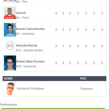
#0 - Fixo
Jacaré
0
0
0
0
0
0
0
#0 - Pivot
Ramiro Vasconcelos
0
0
0
0
0
0
0
#0 - Universal
Gonçalo Rocha
0
2
0
0
0
0
0
#12 - Guarda Redes
Rafael Silva Ferreira
0
0
0
0
0
0
0
#30 - Universal
NOME
POS
Fernando Rodrigues
Treinador
Performance