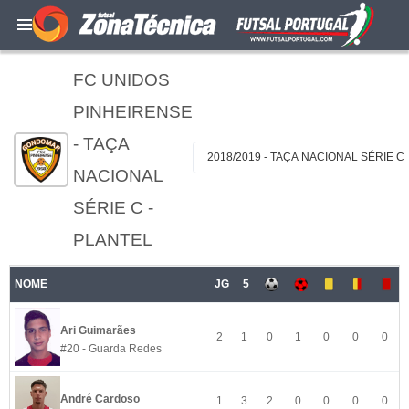
FC UNIDOS
PINHEIRENSE
- TAÇA
2018/2019 - TAÇA NACIONAL SÉRIE C
NACIONAL
SÉRIE C -
PLANTEL
NOME
JG
5
Ari Guimarães
2
1
0
1
0
0
0
#20 - Guarda Redes
André Cardoso
1
3
2
0
0
0
0