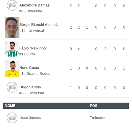
Alexandre Damas
2
2
1
0
0
0
0
#9 - Universal
Sérgio Bianchi Almeida
2
2
1
0
0
0
0
#10 - Universal
Fábio "Peixinho"
0
4
1
0
2
0
0
#11 - Fixo
Nuno Costa
1
3
0
0
0
0
1
#1 - Guarda Redes
Hugo Santos
1
0
0
0
0
0
0
#28 - Universal
NOME
POS
José Simões
Treinador