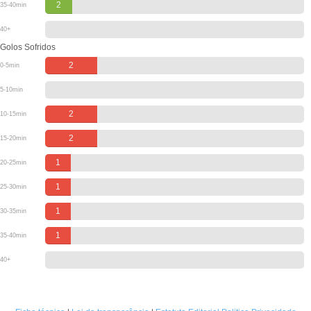
2
35-40min
40+
Golos Sofridos
2
0-5min
5-10min
2
10-15min
2
15-20min
1
20-25min
1
25-30min
1
30-35min
1
35-40min
40+