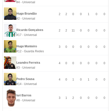
#4 - Universal
Hugo Brandão
2
2
0
0
1
0
0
#2 - Universal
Ricardo Gonçalves
2
2
11
0
0
0
0
#17 - Universal
Hugo Monteiro
3
0
0
0
0
0
0
#12 - Guarda Redes
Leandro Ferreira
4
0
0
0
0
0
0
#3 - Universal
Pedro Sousa
4
0
1
0
1
0
0
#14 - Universal
Iuri Barros
3
1
2
0
0
0
0
#8 - Universal