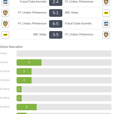
2-4
Futsal Clube Azeméis
FC Unidos Pinheirense
5-1
FC Unidos Pinheirense
ABC Nelas
6-5
FC Unidos Pinheirense
Futsal Clube Azeméis
3-5
ABC Nelas
FC Unidos Pinheirense
Golos Marcados
0-5min
5
5-10min
3
10-15min
3
15-20min
1
20-25min
1
25-30min
4
30-35min