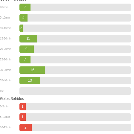
7
0-5min
5
5-10min
2
10-15min
11
15-20min
9
20-25min
7
25-30min
16
30-35min
13
35-40min
40+
Golos Sofridos
1
0-5min
1
5-10min
2
10-15min