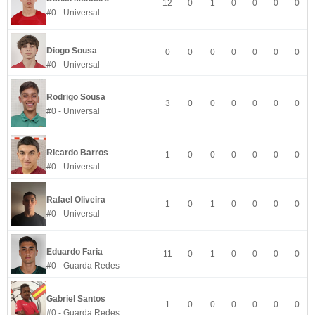
12
0
1
0
0
0
0
#0 - Universal
Diogo Sousa
0
0
0
0
0
0
0
#0 - Universal
Rodrigo Sousa
3
0
0
0
0
0
0
#0 - Universal
Ricardo Barros
1
0
0
0
0
0
0
#0 - Universal
Rafael Oliveira
1
0
1
0
0
0
0
#0 - Universal
Eduardo Faria
11
0
1
0
0
0
0
#0 - Guarda Redes
Gabriel Santos
1
0
0
0
0
0
0
#0 - Guarda Redes