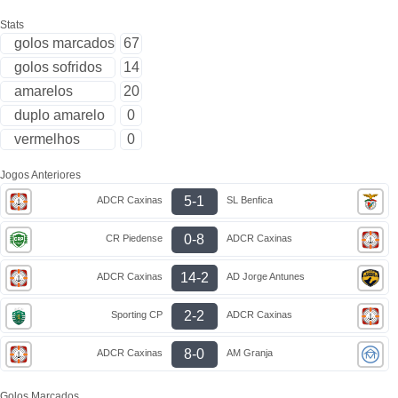
Stats
golos marcados
67
golos sofridos
14
amarelos
20
duplo amarelo
0
vermelhos
0
Jogos Anteriores
5-1
ADCR Caxinas
SL Benfica
0-8
CR Piedense
ADCR Caxinas
14-2
ADCR Caxinas
AD Jorge Antunes
2-2
Sporting CP
ADCR Caxinas
8-0
ADCR Caxinas
AM Granja
Golos Marcados