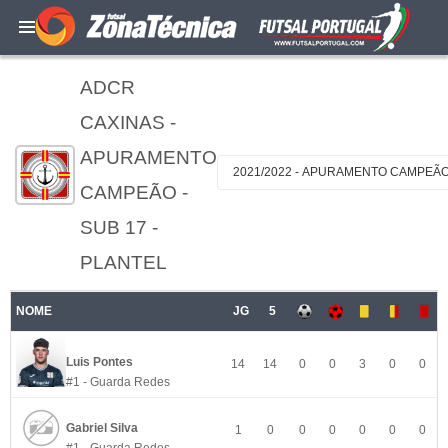
ADCR
CAXINAS -
APURAMENTO
2021/2022 - APURAMENTO CAMPEÃO 
CAMPEÃO -
SUB 17 -
PLANTEL
NOME
JG
5
Luis Pontes
14
14
0
0
3
0
0
#1 - Guarda Redes
Gabriel Silva
1
0
0
0
0
0
0