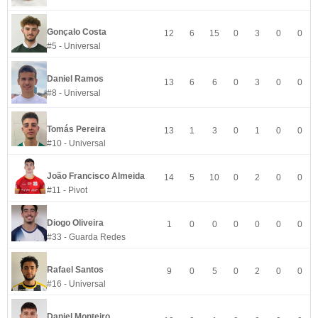
Gonçalo Costa
12
6
15
0
3
0
0
#5 - Universal
Daniel Ramos
13
6
6
0
3
0
0
#8 - Universal
Tomás Pereira
13
1
3
0
1
0
0
#10 - Universal
João Francisco Almeida
14
5
10
0
2
0
0
#11 - Pivot
Diogo Oliveira
1
0
0
0
0
0
0
#33 - Guarda Redes
Rafael Santos
9
0
5
0
2
0
0
#16 - Universal
Daniel Monteiro