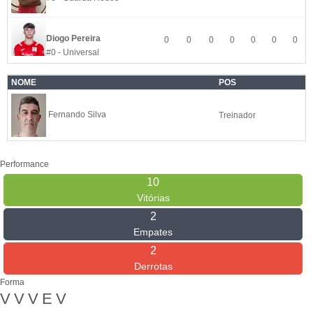
Diogo Pereira
0
0
0
0
0
0
0
#0 - Universal
NOME
POS
Fernando Silva
Treinador
Performance
10
Vitórias
2
Empates
2
Derrotas
Forma
V
V
V
E
V