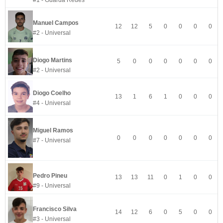
#1 - Guarda Redes
Manuel Campos
12
12
5
0
0
0
0
#2 - Universal
Diogo Martins
5
0
0
0
0
0
0
#2 - Universal
Diogo Coelho
13
1
6
1
0
0
0
#4 - Universal
Miguel Ramos
0
0
0
0
0
0
0
#7 - Universal
Pedro Pineu
13
13
11
0
1
0
0
#9 - Universal
Francisco Silva
14
12
6
0
5
0
0
#3 - Universal