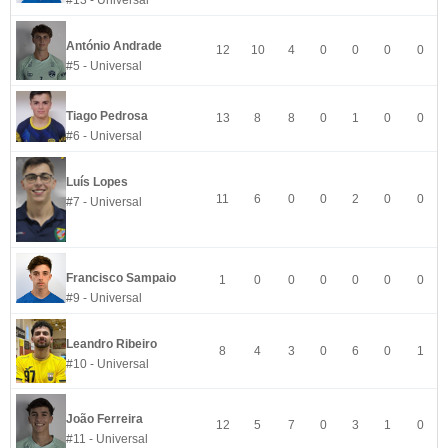
#13 - Universal
António Andrade
12
10
4
0
0
0
0
#5 - Universal
Tiago Pedrosa
13
8
8
0
1
0
0
#6 - Universal
Luís Lopes
11
6
0
0
2
0
0
#7 - Universal
Francisco Sampaio
1
0
0
0
0
0
0
#9 - Universal
Leandro Ribeiro
8
4
3
0
6
0
1
#10 - Universal
João Ferreira
12
5
7
0
3
1
0
#11 - Universal