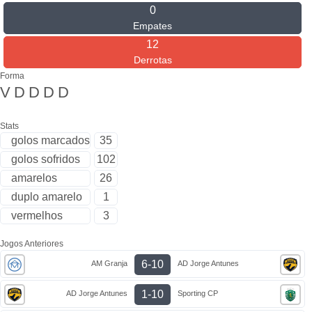
0
Empates
12
Derrotas
Forma
V
D
D
D
D
Stats
golos marcados
35
golos sofridos
102
amarelos
26
duplo amarelo
1
vermelhos
3
Jogos Anteriores
6-10
AM Granja
AD Jorge Antunes
1-10
AD Jorge Antunes
Sporting CP