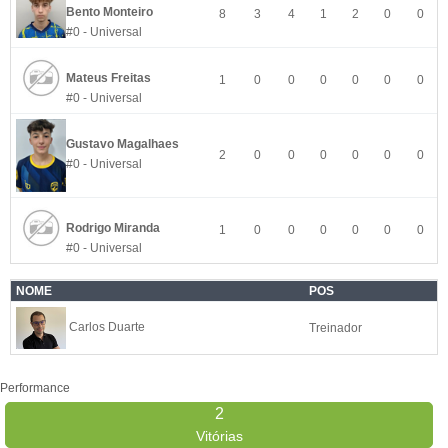
Bento Monteiro
8
3
4
1
2
0
0
#0 - Universal
Mateus Freitas
1
0
0
0
0
0
0
#0 - Universal
Gustavo Magalhaes
2
0
0
0
0
0
0
#0 - Universal
Rodrigo Miranda
1
0
0
0
0
0
0
#0 - Universal
NOME
POS
Carlos Duarte
Treinador
Performance
2
Vitórias