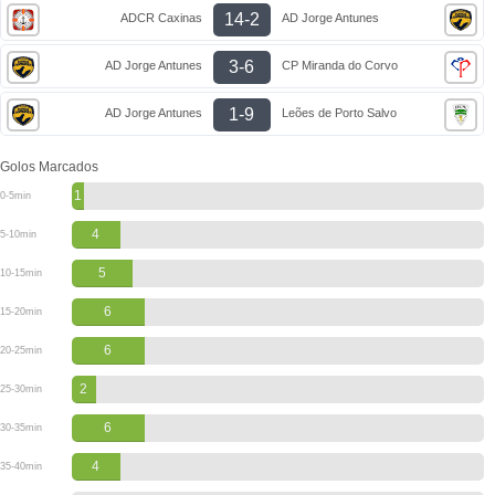
14-2
ADCR Caxinas
AD Jorge Antunes
3-6
AD Jorge Antunes
CP Miranda do Corvo
1-9
AD Jorge Antunes
Leões de Porto Salvo
Golos Marcados
1
0-5min
4
5-10min
5
10-15min
6
15-20min
6
20-25min
2
25-30min
6
30-35min
4
35-40min