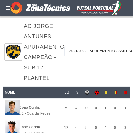
AD JORGE
ANTUNES -
APURAMENTO
2021/2022 - APURAMENTO CAMPEÃO 
CAMPEÃO -
SUB 17 -
PLANTEL
NOME
JG
5
João Cunha
5
4
0
0
1
0
0
#1 - Guarda Redes
José Garcia
12
6
5
0
4
0
0