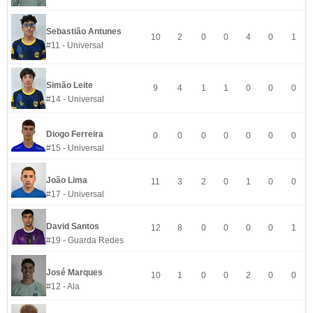
Sebastião Antunes
10
2
0
0
4
0
1
#11 - Universal
Simão Leite
9
4
1
1
0
0
0
#14 - Universal
Diogo Ferreira
0
0
0
0
0
0
0
#15 - Universal
João Lima
11
3
2
0
1
0
0
#17 - Universal
David Santos
12
8
0
0
0
0
1
#19 - Guarda Redes
José Marques
10
1
0
0
2
0
0
#12 - Ala