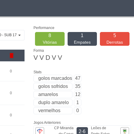
Performance
 - SUB 17
8
1
5
Vitórias
Empates
Derrotas
Forma
V
V
D
V
V
0
Stats
golos marcados
47
golos sofridos
35
0
amarelos
12
duplo amarelo
1
vermelhos
0
0
Jogos Anteriores
CP Miranda
Leões de
2-6
do Corvo
Porto Salvo