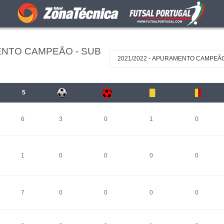
ENTO CAMPEÃO - SUB
2021/2022 - APURAMENTO CAMPEÃO
5
6
3
0
1
0
1
0
0
0
0
7
0
0
0
0