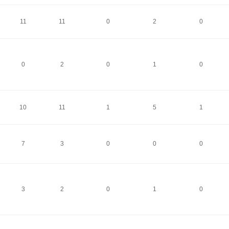
11
11
0
2
0
0
2
0
1
0
10
11
1
5
1
7
3
0
0
0
3
2
0
1
0