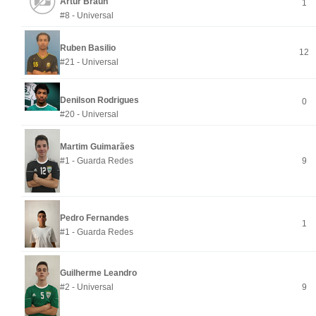
Artur Braun
1
#8 - Universal
Ruben Basilio
12
#21 - Universal
Denilson Rodrigues
0
#20 - Universal
Martim Guimarães
#1 - Guarda Redes
9
Pedro Fernandes
1
#1 - Guarda Redes
Guilherme Leandro
#2 - Universal
9