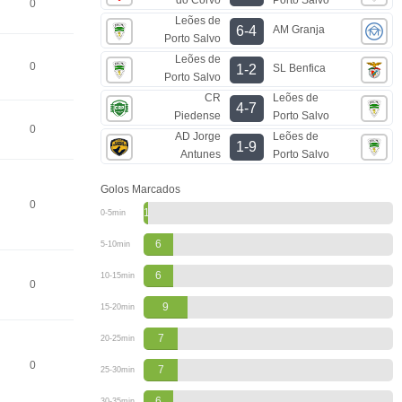
0
Leões de
AM Granja
6-4
Porto Salvo
Leões de
0
SL Benfica
1-2
Porto Salvo
CR
Leões de
4-7
Piedense
Porto Salvo
0
AD Jorge
Leões de
1-9
Antunes
Porto Salvo
Golos Marcados
0
1
0-5min
6
5-10min
6
10-15min
0
9
15-20min
7
20-25min
0
7
25-30min
6
30-35min