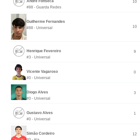
André Fonseca
10
#88 - Guarda Redes
Guilherme Fernandes
10
#88 - Universal
Henrique Fevereiro
9
#3 - Universal
Vicente Vagaroso
0
#0 - Universal
Diogo Alves
3
#0 - Universal
Gustavo Alves
1
#0 - Universal
Simão Cordeiro
12
#0 - Ala