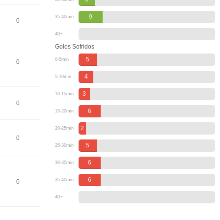
9
35-40min
0
40+
Golos Sofridos
5
0-5min
0
4
5-10min
3
10-15min
0
6
15-20min
2
20-25min
0
5
25-30min
6
30-35min
6
35-40min
0
40+