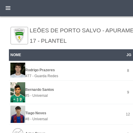
LEÕES DE PORTO SALVO - APURAM
17 - PLANTEL
NOME
JG
Rodrigo Prazeres
8
#77 - Guarda Redes
Bernardo Santos
9
#5 - Universal
Tiago Neves
12
#8 - Universal