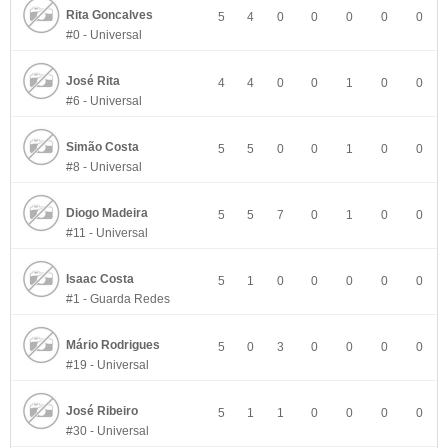
Rita Goncalves
5
4
0
0
0
0
0
#0 - Universal
José Rita
4
4
0
0
1
0
0
#6 - Universal
Simão Costa
5
5
0
0
1
0
0
#8 - Universal
Diogo Madeira
5
5
7
0
1
0
0
#11 - Universal
Isaac Costa
5
1
0
0
0
0
0
#1 - Guarda Redes
Mário Rodrigues
5
0
3
0
0
0
0
#19 - Universal
José Ribeiro
5
1
1
0
0
0
0
#30 - Universal