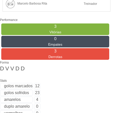
Marcelo Barbosa Rita
Treinador
Performance
3
Vitórias
0
Empates
3
Derrotas
Forma
D
V
V
D
D
Stats
golos marcados
12
golos sofridos
23
amarelos
4
duplo amarelo
0