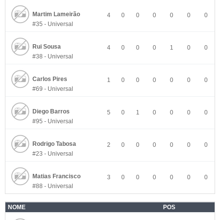
Martim Lameirão
4
0
0
0
0
0
0
#35 - Universal
Rui Sousa
4
0
0
0
1
0
0
#38 - Universal
Carlos Pires
1
0
0
0
0
0
0
#69 - Universal
Diego Barros
5
0
1
0
0
0
0
#95 - Universal
Rodrigo Tabosa
2
0
0
0
0
0
0
#23 - Universal
Matias Francisco
3
0
0
0
0
0
0
#88 - Universal
NOME
POS