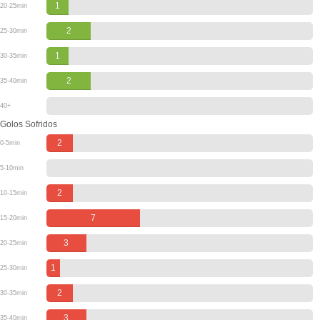
1
20-25min
2
25-30min
1
30-35min
2
35-40min
40+
Golos Sofridos
2
0-5min
5-10min
2
10-15min
7
15-20min
3
20-25min
1
25-30min
2
30-35min
3
35-40min