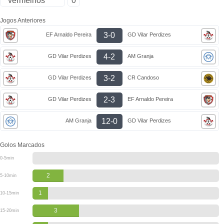
vermelhos
0
Jogos Anteriores
3-0
EF Arnaldo Pereira
GD Vilar Perdizes
4-2
GD Vilar Perdizes
AM Granja
3-2
GD Vilar Perdizes
CR Candoso
2-3
GD Vilar Perdizes
EF Arnaldo Pereira
12-0
AM Granja
GD Vilar Perdizes
Golos Marcados
0-5min
2
5-10min
1
10-15min
3
15-20min